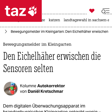

taz zahl ich
iran-krieg
ceuta
hitze
katzen
landtagswahl in sachsen-an

taz zahl ich
en
Bewegungsmelder im Kleingarten: Den Eichelhäher erwischen di
taz zahl ich
themen
Bewegungsmelder im Kleingarten
Den Eichelhäher erwischen die
politik
Sensoren selten
öko
gesellschaft
Kolumne
Autokorrektor
kultur
von
Daniél Kretschmar
sport
Dem digitalen Überwachungsapparat im
brandenburgischen Kleingarten entgeht wenig –