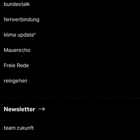
bundestalk
fernverbindung
klima update°
Mauerecho
Freie Rede
reingehen
Newsletter
team zukunft