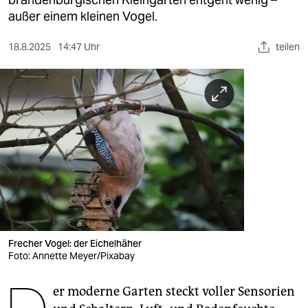
berlin
außer einem kleinen Vogel.
nord
18.8.2025
14:47 Uhr
teilen
wahrheit
verlag
verlag
veranstaltungen
shop
fragen & hilfe
unterstützen
Frecher Vogel: der Eichelhäher
Foto: Annette Meyer/Pixabay
abo
genossenschaft
er moderne Garten steckt voller Sensorien