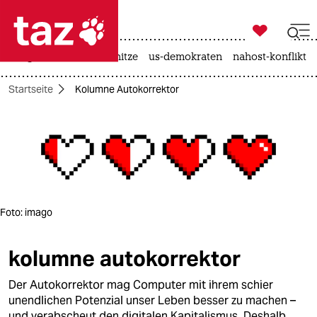

taz zahl ich
krieg in der ukraine
hitze
us-demokraten
nahost-konflikt

taz zahl ich
Startseite
Kolumne Autokorrektor
taz zahl ich
themen
politik
öko
Foto: imago
gesellschaft
kolumne autokorrektor
kultur
Der Autokorrektor mag Computer mit ihrem schier
sport
unendlichen Potenzial unser Leben besser zu machen –
und verabscheut den digitalen Kapitalismus. Deshalb