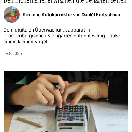
epaper login
Kolumne
Autokorrektor
von
Daniél Kretschmar
Dem digitalen Überwachungsapparat im
brandenburgischen Kleingarten entgeht wenig – außer
einem kleinen Vogel.
18.8.2025