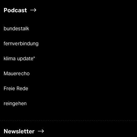
Podcast
bundestalk
fernverbindung
klima update°
Mauerecho
Freie Rede
reingehen
Newsletter