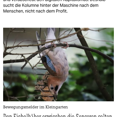
berlin
sucht die Kolumne hinter der Maschine nach dem
Menschen, nicht nach dem Profit.
nord
wahrheit
verlag
verlag
veranstaltungen
shop
fragen & hilfe
unterstützen
abo
genossenschaft
Bewegungsmelder im Kleingarten
Den Eichelhäher erwischen die Sensoren selten