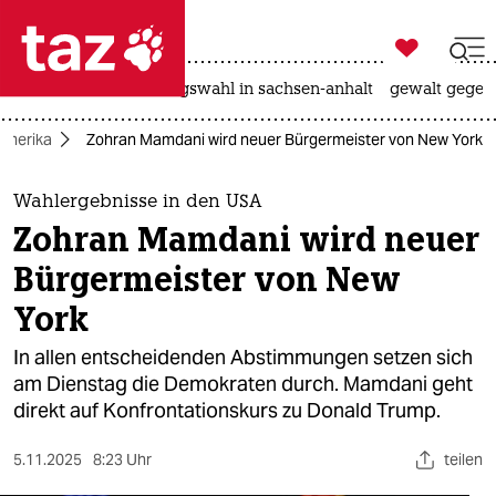

taz zahl ich
hitze
surfen
landtagswahl in sachsen-anhalt
gewalt gegen

taz zahl ich
Amerika
Zohran Mamdani wird neuer Bürgermeister von New York
taz zahl ich
themen
Wahlergebnisse in den USA
Zohran Mamdani wird neuer
politik
Bürgermeister von New
öko
York
gesellschaft
In allen entscheidenden Abstimmungen setzen sich
am Dienstag die Demokraten durch. Mamdani geht
kultur
direkt auf Konfrontationskurs zu Donald Trump.
sport
5.11.2025
8:23 Uhr
teilen