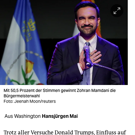
berlin
nord
wahrheit
verlag
verlag
veranstaltungen
shop
fragen & hilfe
Mit 50,5 Prozent der Stimmen gewinnt Zohran Mamdani die
Bürgermeisterwahl
unterstützen
Foto: Jeenah Moon/reuters
abo
Aus Washington
Hansjürgen Mai
genossenschaft
Trotz aller Versuche Donald Trumps, Einfluss auf