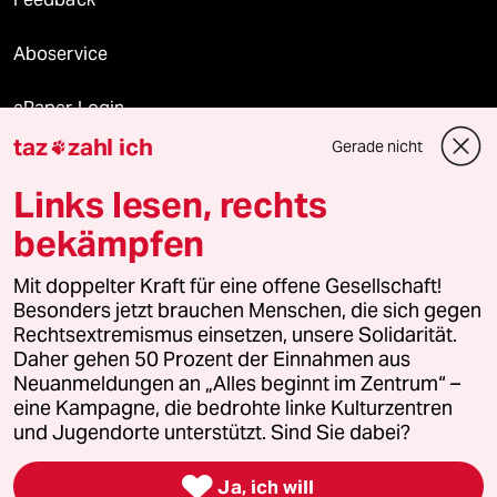
Aboservice
ePaper Login
taz
zahl ich
Gerade nicht

Downloads für Abonnierende
Links lesen, rechts
bekämpfen
© 2026 taz Verlags und Vertriebs GmbH
Alle Rechte vorbehalten. Bei rechtlichen Fragen oder für Genehmigungen
Mit doppelter Kraft für eine offene Gesellschaft!
wenden Sie sich bitte an
lizenzen@taz.de
Besonders jetzt brauchen Menschen, die sich gegen
Rechtsextremismus einsetzen, unsere Solidarität.
Daher gehen 50 Prozent der Einnahmen aus
Feedback
Redaktionsstatut
Kommune-Richtlinien
KI-
Neuanmeldungen an „Alles beginnt im Zentrum“ –
eine Kampagne, die bedrohte linke Kulturzentren
Leitlinie
Informant
Datenschutz
Impressum
AGB
und Jugendorte unterstützt. Sind Sie dabei?
Seitenwende
Einwilligungen widerrufen (Ads)

Ja, ich will