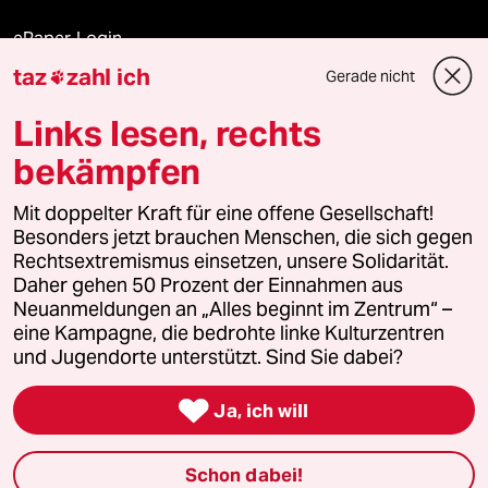
ePaper Login
taz
zahl ich
Gerade nicht

Downloads für Abonnierende
Links lesen, rechts
bekämpfen
© 2026 taz Verlags und Vertriebs GmbH
Alle Rechte vorbehalten. Bei rechtlichen Fragen oder für Genehmigungen
Mit doppelter Kraft für eine offene Gesellschaft!
wenden Sie sich bitte an
lizenzen@taz.de
Besonders jetzt brauchen Menschen, die sich gegen
Rechtsextremismus einsetzen, unsere Solidarität.
Daher gehen 50 Prozent der Einnahmen aus
Feedback
Redaktionsstatut
Kommune-Richtlinien
KI-
Neuanmeldungen an „Alles beginnt im Zentrum“ –
eine Kampagne, die bedrohte linke Kulturzentren
Leitlinie
Informant
Datenschutz
Impressum
AGB
und Jugendorte unterstützt. Sind Sie dabei?
Seitenwende
Einwilligungen widerrufen (Ads)

Ja, ich will
Schon dabei!