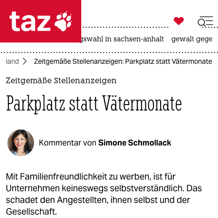

taz zahl ich
hitze
surfen
landtagswahl in sachsen-anhalt
gewalt gegen

taz zahl ich
chland
Zeitgemäße Stellenanzeigen: Parkplatz statt Vätermonate
taz zahl ich
Zeitgemäße Stellenanzeigen
themen
Parkplatz statt Vätermonate
politik
öko
Kommentar von
Simone Schmollack
gesellschaft
kultur
Mit Familienfreundlichkeit zu werben, ist für
Unternehmen keineswegs selbstverständlich. Das
sport
schadet den Angestellten, ihnen selbst und der
Gesellschaft.