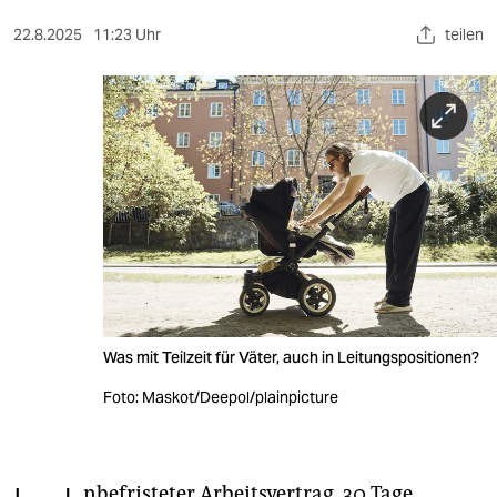
berlin
22.8.2025
11:23 Uhr
teilen
nord
wahrheit
verlag
verlag
veranstaltungen
shop
fragen & hilfe
Was mit Teilzeit für Väter, auch in Leitungspositionen?
unterstützen
Foto: Maskot/Deepol/plainpicture
abo
genossenschaft
nbefristeter Arbeitsvertrag, 30 Tage