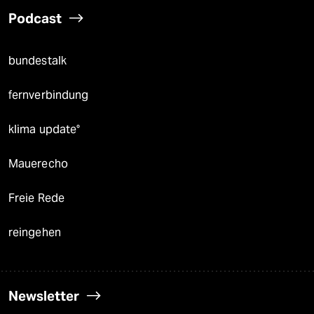
Podcast
bundestalk
fernverbindung
klima update°
Mauerecho
Freie Rede
reingehen
Newsletter