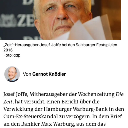
berlin
nord
wahrheit
verlag
„Zeit“-Herausgeber Josef Joffe bei den Salzburger Festspielen
verlag
2016
Foto: ddp
veranstaltungen
shop
Von
Gernot Knödler
fragen & hilfe
Josef Joffe, Mitherausgeber der Wochenzeitung
Die
unterstützen
Zeit
, hat versucht, einen Bericht über die
abo
Verwicklung der Hamburger Warburg-Bank in den
Cum-Ex-Steuerskandal zu verzögern. In dem Brief
genossenschaft
an den Bankier Max Warburg, aus dem das