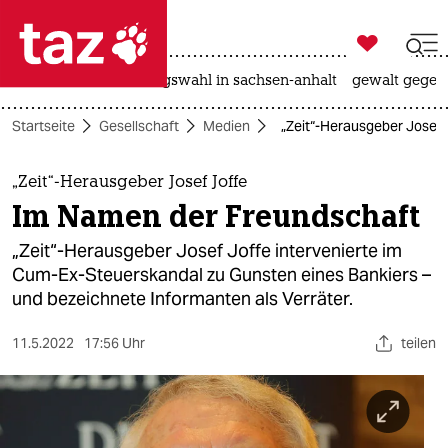

taz zahl ich
hitze
surfen
landtagswahl in sachsen-anhalt
gewalt gegen

taz zahl ich
Startseite
Gesellschaft
Medien
„Zeit“-Herausgeber Josef
taz zahl ich
themen
„Zeit“-Herausgeber Josef Joffe
Im Namen der Freundschaft
politik
„Zeit“-Herausgeber Josef Joffe intervenierte im
öko
Cum-Ex-Steuerskandal zu Gunsten eines Bankiers –
und bezeichnete Informanten als Verräter.
gesellschaft
11.5.2022
17:56 Uhr
teilen
kultur
sport