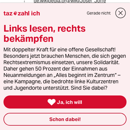
de.wikipedia.org/wiki/Josef_Joffe
taz
zahl ich
“Im Namen der Freundschaft“ - 🙀😡 -
Gerade nicht

Liggers: Schwamm drüber. Ja. Da
Links lesen, rechts
schweigt des Sängers Höflichkeit.
Woll.
bekämpfen
Mit doppelter Kraft für eine offene Gesellschaft!
95820 (Profil gelöscht)
9G
Besonders jetzt brauchen Menschen, die sich gegen
11.05.2022
,
19:11 Uhr
Rechtsextremismus einsetzen, unsere Solidarität.
Daher gehen 50 Prozent der Einnahmen aus
@Lowandorder:
Neuanmeldungen an „Alles beginnt im Zentrum“ –
“Im Namen der Freundschaft“
eine Kampagne, die bedrohte linke Kulturzentren
und Jugendorte unterstützt. Sind Sie dabei?
Und plötzlich liegt Hamburg am
Rhein.

Ja, ich will
Die Nordsee darf nicht kleinlich sein.
Schon dabei!
"Meer kenne uns, Meer helfe uns"