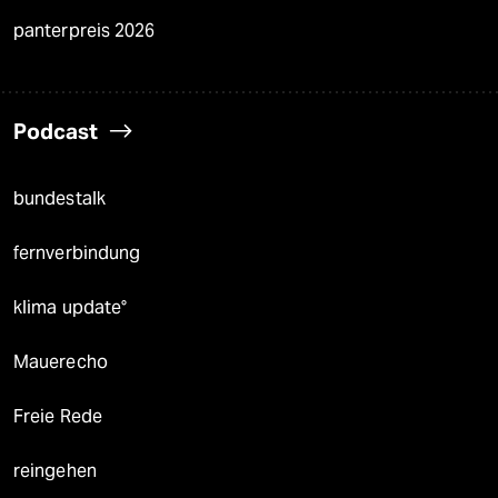
panterpreis 2026
Podcast
bundestalk
fernverbindung
klima update°
Mauerecho
Freie Rede
reingehen