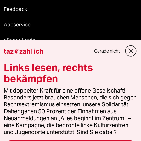
Feedback
Aboservice
ePaper Login
taz
zahl ich
Gerade nicht

Downloads für Abonnierende
Links lesen, rechts
bekämpfen
© 2026 taz Verlags und Vertriebs GmbH
Mit doppelter Kraft für eine offene Gesellschaft!
Alle Rechte vorbehalten. Bei rechtlichen Fragen oder für Genehmigungen
wenden Sie sich bitte an
lizenzen@taz.de
Besonders jetzt brauchen Menschen, die sich gegen
Rechtsextremismus einsetzen, unsere Solidarität.
Daher gehen 50 Prozent der Einnahmen aus
Feedback
Redaktionsstatut
Kommune-Richtlinien
KI-
Neuanmeldungen an „Alles beginnt im Zentrum“ –
eine Kampagne, die bedrohte linke Kulturzentren
Leitlinie
Informant
Datenschutz
Impressum
AGB
und Jugendorte unterstützt. Sind Sie dabei?