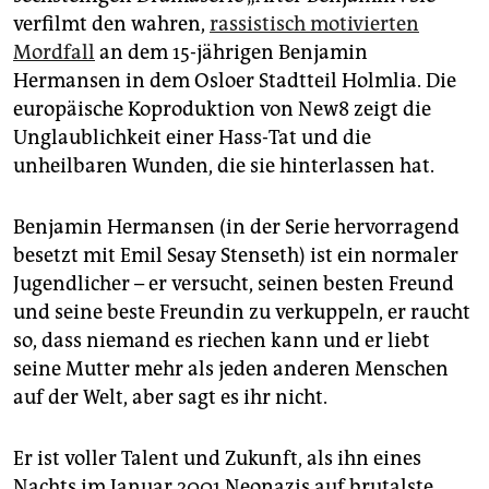
epaper login
verfilmt den wahren,
rassistisch motivierten
Mordfall
an dem 15-jährigen Benjamin
Hermansen in dem Osloer Stadtteil Holmlia. Die
europäische Koproduktion von New8 zeigt die
Unglaublichkeit einer Hass-Tat und die
unheilbaren Wunden, die sie hinterlassen hat.
Benjamin Hermansen (in der Serie hervorragend
besetzt mit Emil Sesay Stenseth) ist ein normaler
Jugendlicher – er versucht, seinen besten Freund
und seine beste Freundin zu verkuppeln, er raucht
so, dass niemand es riechen kann und er liebt
seine Mutter mehr als jeden anderen Menschen
auf der Welt, aber sagt es ihr nicht.
Er ist voller Talent und Zukunft, als ihn eines
Nachts im Januar 2001 Neonazis auf brutalste