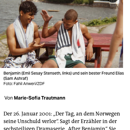
berlin
nord
wahrheit
verlag
verlag
veranstaltungen
Benjamin (Emil Sesay Stenseth, links) und sein bester Freund Elias
shop
(Sam Ashraf)
Foto: Fahil Anweri/ZDF
fragen & hilfe
unterstützen
Von
Marie-Sofia Trautmann
abo
Der 26. Januar 2001: „Der Tag, an dem Norwegen
genossenschaft
seine Unschuld verlor“. Sagt der Erzähler in der
sechsteiligen Dramaserie „After Benjamin“. Sie