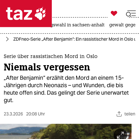

taz zahl ich
hitze
surfen
landtagswahl in sachsen-anhalt
gewalt gegen

taz zahl ich
us
ZDFneo-Serie „After Benjamin“: Ein rassistischer Mord in Oslo un
taz zahl ich
themen
Serie über rassistischen Mord in Oslo
Niemals vergessen
politik
„After Benjamin“ erzählt den Mord an einem 15-
öko
Jährigen durch Neonazis – und Wunden, die bis
heute offen sind. Das gelingt der Serie unerwartet
gesellschaft
gut.
kultur
23.3.2026
20:08 Uhr
teilen
sport