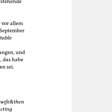
orstehende
 vor allem
m September
rtable
gangen, und
, das habe
en sei.
 #wife&then
acting