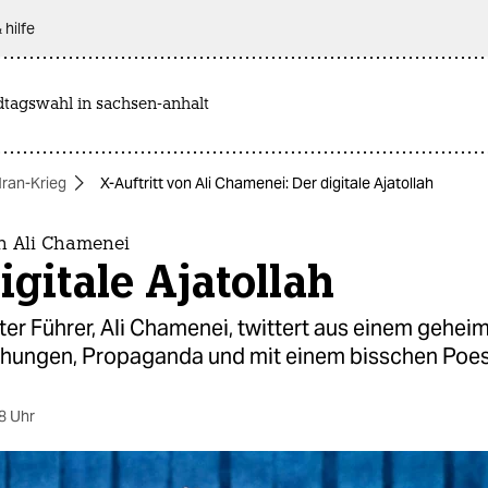
 hilfe
dtagswahl in sachsen-anhalt
Iran-Krieg
X-Auftritt von Ali Chamenei: Der digitale Ajatollah
on Ali Chamenei
igitale Ajatollah
ter Führer, Ali Chamenei, twittert aus einem gehe
rohungen, Propaganda und mit einem bisschen Poe
8 Uhr