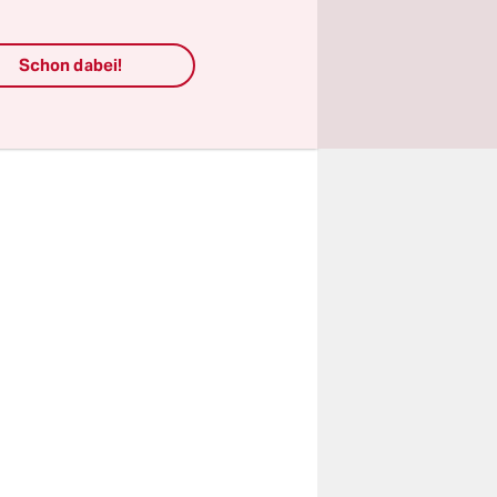
ürchtet. Er
Schon dabei!
die seine