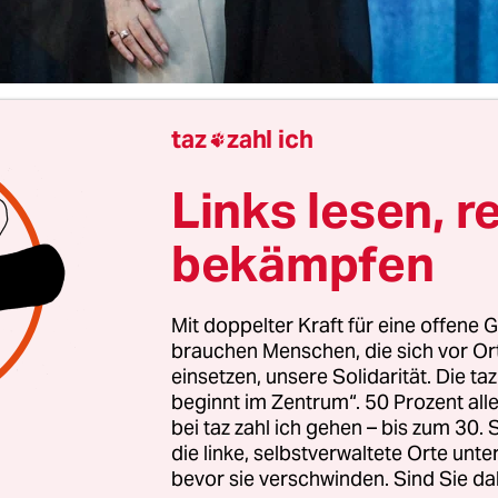
taz
zahl ich

Nicholas Potter
Links lesen, r
bekämpfen
 Bunker sich Ajatollah Ali Chamenei, Irans obers
ufhält, ist in der Islamischen Republik ein gut 
imnis. Laut
einem Bericht der
New York Times
ver
Mit doppelter Kraft für eine offene G
iteres auf elektronische Kommunikation, damit er
brauchen Menschen, die sich vor O
einsetzen, unsere Solidarität. Die ta
 finden sei.
beginnt im Zentrum“. 50 Prozent a
bei taz zahl ich gehen – bis zum 30
lah – die Bezeichnung für einen hochrangigen sch
die linke, selbstverwaltete Orte unte
 – regiert Iran seit 1989 und lebt notorisch zurü
bevor sie verschwinden. Sind Sie da