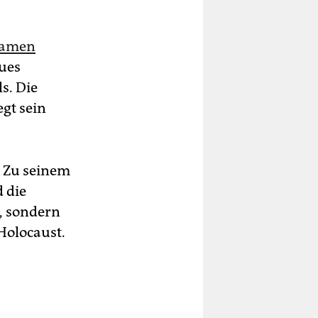
namen
aues
ls. Die
gt sein
. Zu seinem
 die
s, sondern
Holocaust.