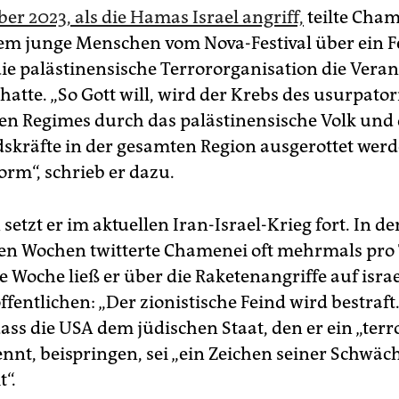
er 2023, als die Hamas Israel angriff,
teilte Cham
dem junge Menschen vom Nova-Festival über ein Fe
e palästinensische Terrororganisation die Veran
hatte. „So Gott will, wird der Krebs des usurpato
hen Regimes durch das palästinensische Volk und 
skräfte in der gesamten Region ausgerottet werd
rm“, schrieb er dazu.
setzt er im aktuellen Iran-Israel-Krieg fort. In de
n Wochen twitterte Chamenei oft mehrmals pro 
 Woche ließ er über die Raketenangriffe auf isra
ffentlichen: „Der zionistische Feind wird bestraft
ass die USA dem jüdischen Staat, den er ein „terr
nnt, beispringen, sei „ein Zeichen seiner Schwäc
“.