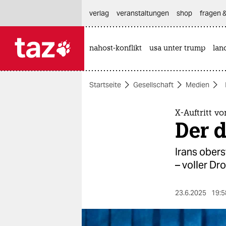
hautnavigation anspringen
hauptinhalt anspringen
footer anspringen
verlag
veranstaltungen
shop
fragen &
nahost-konflikt
usa unter trump
lan

taz zahl ich
taz zahl ich
Startseite
Gesellschaft
Medien
themen
politik
X-Auftritt v
Der d
öko
Irans obers
gesellschaft
– voller D
kultur
23.6.2025
19:5
sport