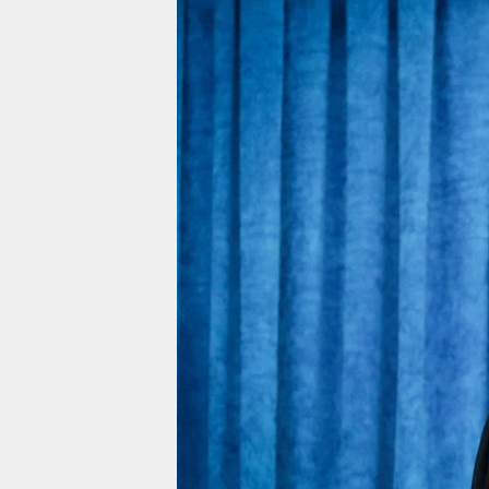
berlin
nord
wahrheit
verlag
verlag
veranstaltungen
shop
fragen & hilfe
unterstützen
abo
genossenschaft