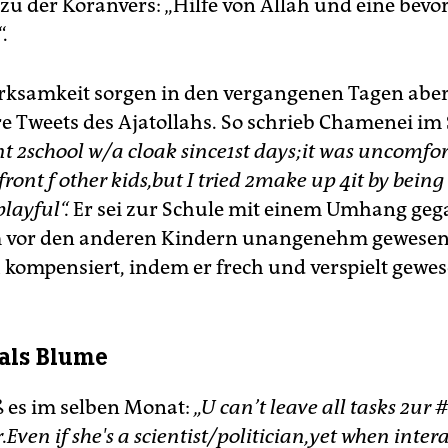
zu der Koranvers: „Hilfe von Allah und eine bev
.
ksamkeit sorgen in den vergangenen Tagen aber
ere Tweets des Ajatollahs. So schrieb Chamenei i
nt 2school w/a cloak since1st days;it was uncomfo
 front f other kids,but I tried 2make up 4it by being
ayful“.
Er sei zur Schule mit einem Umhang ge
m vor den anderen Kindern unangenehm gewesen
 kompensiert, indem er frech und verspielt gewes
 als Blume
ß es im selben Monat:
„U can
’t leave all tasks 2ur
r.Even if she's a scientist/politician,yet when inter