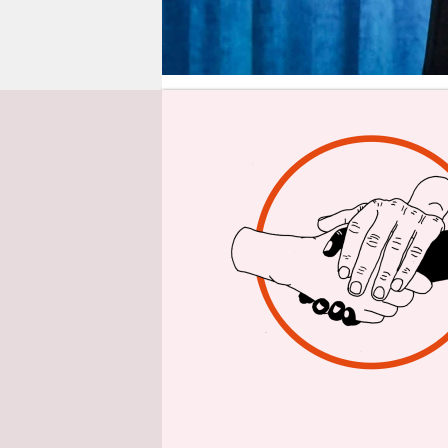
epaper login
Von
In welchem
momentan a
Staatsgehe
bis auf We
schwerer zu
Der Ajatol
Geistlichen