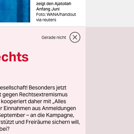
zeigt den Ajatollah
Anfang Juni
Foto: WANA/handout
via reuters
Gerade nicht
echts
ter Führer,
geschütztes
zichtet er
esellschaft! Besonders jetzt
 von Israel
rt gegen Rechtsextremismus
z kooperiert daher mit „Alles
ller Einnahmen aus Anmeldungen
. September – an die Kampagne,
iitischen
rstützt und Freiräume sichern will,
ckgezogen.
bei?