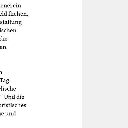
enei ein
ld fliehen,
staltung
rischen
die
en.
n
Tag.
elische
.“ Und die
oristisches
he und