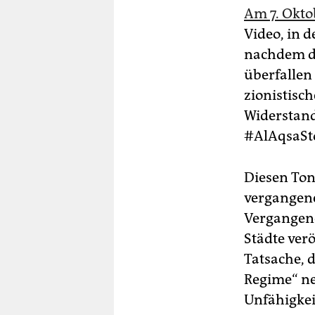
Am 7. Oktob
Video, in 
nachdem di
überfallen 
zionistisc
Widerstand
#AlAqsaSto
Diesen Ton 
vergangene
Vergangene
Städte verö
Tatsache, d
Regime“ ne
Unfähigkeit