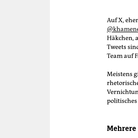
Auf X, ehe
@khamene
Häkchen, al
Tweets sin
Team auf F
Meistens g
rhetorisch
Vernichtun
politische
Mehrere 