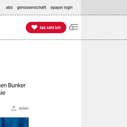
abo
genossenschaft
epaper login

taz zahl ich
taz zahl ich
imen Bunker
sie
teilen