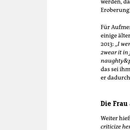
werden, da
Eroberung“
Für Aufmer
einige ält
2013:
„I we
2wear it in
naughty&pl
das sei ih
er dadurch
Die Frau
Weiter hie
criticize he