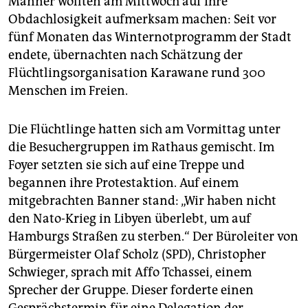
Männer wollten am Mittwoch auf ihre
epaper login
Obdachlosigkeit aufmerksam machen: Seit vor
fünf Monaten das Winternotprogramm der Stadt
endete, übernachten nach Schätzung der
Flüchtlingsorganisation Karawane rund 300
Menschen im Freien.
Die Flüchtlinge hatten sich am Vormittag unter
die Besuchergruppen im Rathaus gemischt. Im
Foyer setzten sie sich auf eine Treppe und
begannen ihre Protestaktion. Auf einem
mitgebrachten Banner stand: „Wir haben nicht
den Nato-Krieg in Libyen überlebt, um auf
Hamburgs Straßen zu sterben.“ Der Büroleiter von
Bürgermeister Olaf Scholz (SPD), Christopher
Schwieger, sprach mit Affo Tchassei, einem
Sprecher der Gruppe. Dieser forderte einen
Gesprächstermin für eine Delegation der