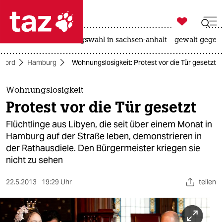

taz zahl ich
hitze
surfen
landtagswahl in sachsen-anhalt
gewalt gegen

taz zahl ich
Nord
Hamburg
Wohnungslosigkeit: Protest vor die Tür gesetzt
taz zahl ich
themen
Wohnungslosigkeit
Protest vor die Tür gesetzt
politik
Flüchtlinge aus Libyen, die seit über einem Monat in
öko
Hamburg auf der Straße leben, demonstrieren in
der Rathausdiele. Den Bürgermeister kriegen sie
gesellschaft
nicht zu sehen
kultur
22.5.2013
19:29 Uhr
teilen
sport