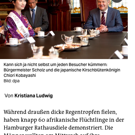
berlin
nord
wahrheit
verlag
verlag
Kann sich ja nicht selbst um jeden Besucher kümmern:
veranstaltungen
Bürgermeister Scholz und die japanische Kirschblütenkönigin
Chiori Kobayashi
shop
Bild: dpa
fragen & hilfe
Von
Kristiana Ludwig
unterstützen
Während draußen dicke Regentropfen fielen,
abo
haben knapp 60 afrikanische Flüchtlinge in der
genossenschaft
Hamburger Rathausdiele demonstriert. Die