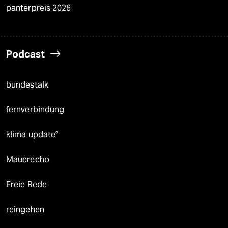
panterpreis 2026
Podcast
bundestalk
fernverbindung
klima update°
Mauerecho
Freie Rede
reingehen