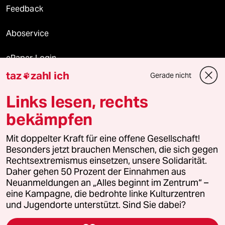
Feedback
Aboservice
ePaper Login
taz
zahl ich
Gerade nicht

Downloads für Abonnierende
Links lesen, rechts
bekämpfen
© 2026 taz Verlags und Vertriebs GmbH
Mit doppelter Kraft für eine offene Gesellschaft!
Alle Rechte vorbehalten. Bei rechtlichen Fragen oder für Genehmigungen
wenden Sie sich bitte an
lizenzen@taz.de
Besonders jetzt brauchen Menschen, die sich gegen
Rechtsextremismus einsetzen, unsere Solidarität.
Daher gehen 50 Prozent der Einnahmen aus
Feedback
Redaktionsstatut
Kommune-Richtlinien
KI-
Neuanmeldungen an „Alles beginnt im Zentrum“ –
eine Kampagne, die bedrohte linke Kulturzentren
Leitlinie
Informant
Datenschutz
Impressum
AGB
und Jugendorte unterstützt. Sind Sie dabei?