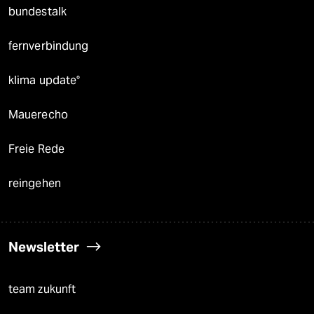
bundestalk
fernverbindung
klima update°
Mauerecho
Freie Rede
reingehen
Newsletter
team zukunft