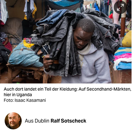
berlin
nord
wahrheit
verlag
verlag
veranstaltungen
shop
Auch dort landet ein Teil der Kleidung: Auf Secondhand-Märkten,
fragen & hilfe
hier in Uganda
Foto: Isaac Kasamani
unterstützen
abo
Aus Dublin
Ralf Sotscheck
genossenschaft