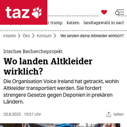

taz zahl ich
bergsteigen
usa unter trump
katzen
landtagswahl in sachs

taz zahl ich
tartseite
Öko
Konsum
Wo landen deine Altkleider wirklich?
taz zahl ich
themen
Irisches Rechercheprojekt
Wo landen Altkleider
politik
wirklich?
öko
Die Organisation Voice Ireland hat getrackt, wohin
Altkleider transportiert werden. Sie fordert
gesellschaft
strengere Gesetze gegen Deponien in prekären
Ländern.
kultur
sport
20.8.2025
19:51 Uhr
teilen