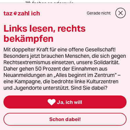
70-faches sa sdorowje.
taz
zahl ich
Gerade nicht

Links lesen, rechts
Suryo
S
07.10.2022
,
10:54 Uhr
bekämpfen
Viel Pech und alles Schlechte zum Geburtstag,
Ar_____loch!
Mit doppelter Kraft für eine offene Gesellschaft!
Besonders jetzt brauchen Menschen, die sich gegen
Rechtsextremismus einsetzen, unsere Solidarität.
Daher gehen 50 Prozent der Einnahmen aus
Erwin Schiebulski
ES
Neuanmeldungen an „Alles beginnt im Zentrum“ –
07.10.2022
,
10:04 Uhr
eine Kampagne, die bedrohte linke Kulturzentren
Ich sehe viele Dinge genauso wie die Autorin.
und Jugendorte unterstützt. Sind Sie dabei?
Allerdings sehe ich ihn nicht als Pokerspieler.
Er hat einfach den Westen falsch eingeschätzt.

Ja, ich will
Natürlich, zum Teil aufgrund der
Vorgeschichte, in der er mit allen
Grenzüberschreitungen und Provokationen
Schon dabei!
durchgekommen ist. Ähnlich wie Hitler hielt er