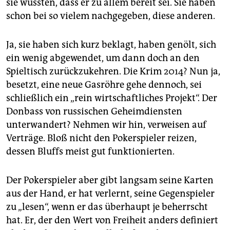
epaper login
sie wüssten, dass er zu allem bereit sei. Sie haben
schon bei so vielem nachgegeben, diese anderen.
Ja, sie haben sich kurz beklagt, haben genölt, sich
ein wenig abgewendet, um dann doch an den
Spieltisch zurückzukehren. Die Krim 2014? Nun ja,
besetzt, eine neue Gasröhre gehe dennoch, sei
schließlich ein „rein wirtschaftliches Projekt“. Der
Donbass von russischen Geheimdiensten
unterwandert? Nehmen wir hin, verweisen auf
Verträge. Bloß nicht den Pokerspieler reizen,
dessen Bluffs meist gut funktionierten.
Der Pokerspieler aber gibt langsam seine Karten
aus der Hand, er hat verlernt, seine Gegenspieler
zu „lesen“, wenn er das überhaupt je beherrscht
hat. Er, der den Wert von Freiheit anders definiert