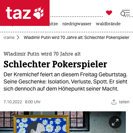

taz zahl ich
krieg in der ukraine
hitze
niedrigwasser
waldbrände

taz zahl ich
 Ukraine
Wladimir Putin wird 70 Jahre alt: Schlechter Pokerspieler
taz zahl ich
themen
Wladimir Putin wird 70 Jahre alt
Schlechter Pokerspieler
politik
Der Kremlchef feiert an diesem Freitag Geburtstag.
öko
Seine Geschenke: Isolation, Verluste, Spott. Er sieht
sich dennoch auf dem Höhepunkt seiner Macht.
gesellschaft
7.10.2022
8:00 Uhr
teilen
kultur
sport