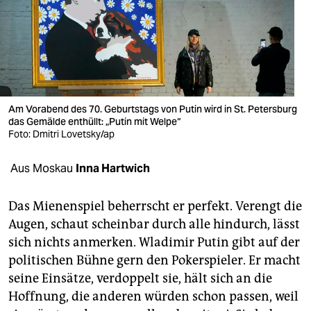
berlin
nord
wahrheit
verlag
Am Vorabend des 70. Geburtstags von Putin wird in St. Petersburg
verlag
das Gemälde enthüllt: „Putin mit Welpe“
Foto: Dmitri Lovetsky/ap
veranstaltungen
Aus Moskau
Inna Hartwich
shop
fragen & hilfe
Das Mienenspiel beherrscht er perfekt. Verengt die
Augen, schaut scheinbar durch alle hindurch, lässt
unterstützen
sich nichts anmerken. Wladimir Putin gibt auf der
abo
politischen Bühne gern den Pokerspieler. Er macht
seine Einsätze, verdoppelt sie, hält sich an die
genossenschaft
Hoffnung, die anderen würden schon passen, weil