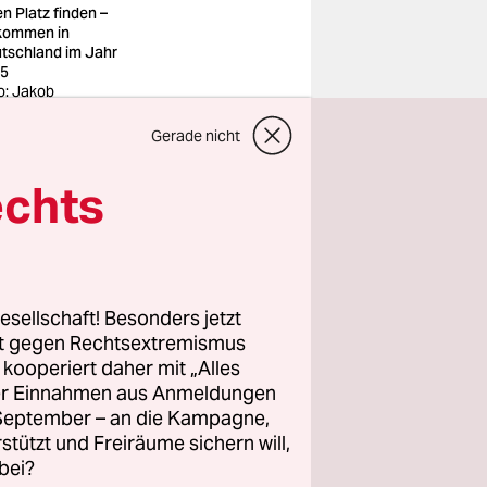
en Platz finden –
ommen in
tschland im Jahr
5
o: Jakob
dnar/Funke Foto
vices/imago
Gerade nicht
echts
t mit
chaft
 hier leben
 die Sätze
esellschaft! Besonders jetzt
rt gegen Rechtsextremismus
z kooperiert daher mit „Alles
und
ller Einnahmen aus Anmeldungen
. September – an die Kampagne,
e, sondern
rstützt und Freiräume sichern will,
imekritisch
bei?
 und