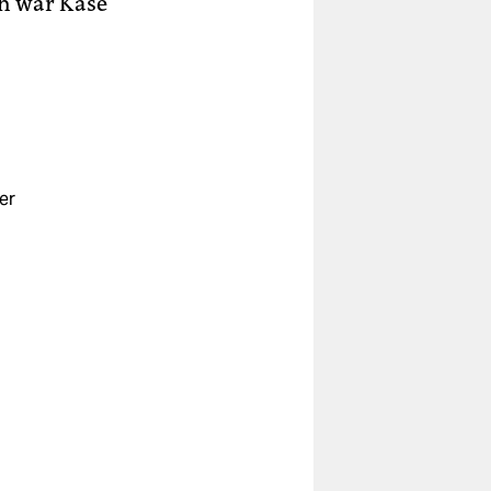
ch war Käse
er