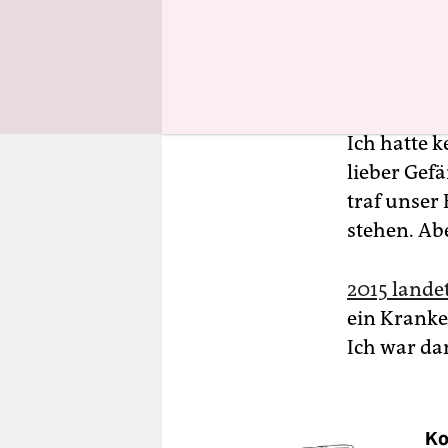
unlogischst
mit Eiern 
Mit Eiern! 
Ich hatte 
lieber Gef
traf unser 
stehen. Abe
2015 lande
ein Kranke
Ich war da
Ko