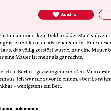
e Anklage lautete: Ich solle Fahrzeuge der Sicher

beworfen haben.
Ja, ich will
In einem Land, in dem ein Ei kostbarer als Rüstu
kein Einkommen, kein Geld und der Staat subventi
ängnisse und Raketen als Lebensmittel. Eine diese
Haus, das völlig zerstört wurde, nur eine Mauer b
r eine Mauer ist mehr als gar nichts.
te ich in Berlin – gezwungenermaßen.
Mein erste
nhaus. Ich war nie zuvor in einem, aber: Es nahm
nkbar – wenigstens ein Bett.
lumne ankommen