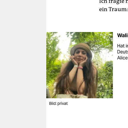
Ich fragte 
ein Traum: 
Wali
Hat i
Deuts
Alice
Bild: privat