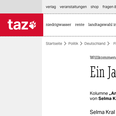
hautnavigation anspringen
hauptinhalt anspringen
footer anspringen
verlag
veranstaltungen
shop
fragen &
niedrigwasser
rente
landtagswahl i

taz zahl ich
taz zahl ich
Startseite
Politik
Deutschland
F
themen
politik
Willkommens
Ein J
öko
gesellschaft
kultur
Kolumne
„A
von
Selma K
sport
Selma Kral