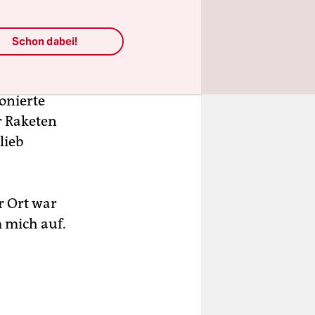
heitskräfte
Schon dabei!
ngsgeld war.
onierte
r Raketen
lieb
r Ort war
 mich auf.