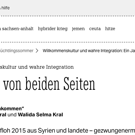
 hilfe
n sachsen-anhalt
hybrider krieg
jemen
ceuta
hitze
lüchtlingssommer
Willkommenskultur und wahre Integration: Ein Ja
kultur und wahre Integration
a von beiden Seiten
nkommen“
ral
und
Walida Selma Kral
 floh 2015 aus Syrien und landete – gezwungenerm