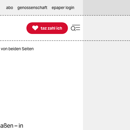
abo
genossenschaft
epaper login

taz zahl ich
taz zahl ich
 von beiden Seiten
aßen – in