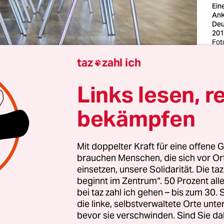
Ein
Ank
Deu
201
Fot
Stu
taz
zahl ich
Ser

Links lesen, r
Flucht war nie ein Teil meiner Lebenspläne. Selbs
ebzehn Jahren, als ich die deutsche Fußballmanns
bekämpfen
ehrte, hätte ich nie gedacht, dass ich eines Tages
utsch träumen würde – von links nach rechts, wie
Mit doppelter Kraft für eine offene G
tschen Sprache angeordnet sind.
brauchen Menschen, die sich vor O
einsetzen, unsere Solidarität. Die ta
or dem
faschistischen Assad-Regime
. Meine erste 
beginnt im Zentrum“. 50 Prozent a
bei taz zahl ich gehen – bis zum 30
te Anklage lautete: Journalistin. Nicht irgendein
die linke, selbstverwaltete Orte unte
ür ausländische Zeitungen schrieb und die als reg
bevor sie verschwinden. Sind Sie da
war ein Verbrechen an sich. Die fünfte absurdeste