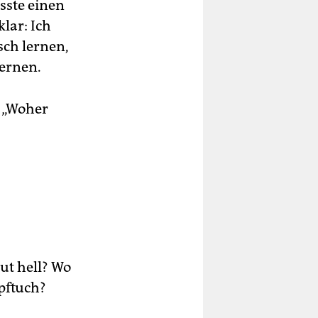
sste einen
lar: Ich
sch lernen,
lernen.
: „Woher
ut hell? Wo
pftuch?