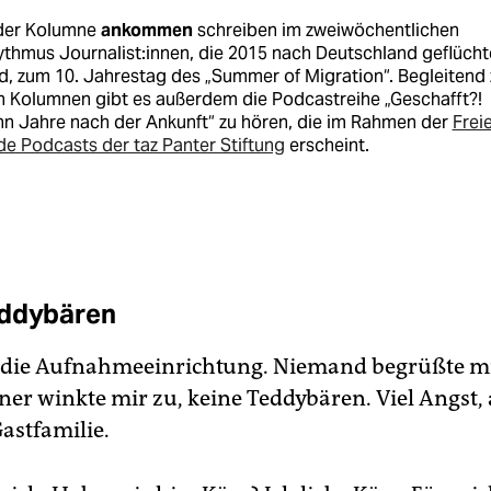
 der Kolumne
ankommen
schreiben im zweiwöchentlichen
thmus Journalist:innen, die 2015 nach Deutschland geflücht
d, zum 10. Jahrestag des „Summer of Migration“. Begleitend 
n Kolumnen gibt es außerdem die Podcastreihe „Geschafft?!
n Jahre nach der Ankunft“ zu hören, die im Rahmen der
Frei
e Podcasts der taz Panter Stiftung
erscheint.
eddybären
die Aufnahmeeinrichtung. Niemand begrüßte mi
ner winkte mir zu, keine Teddybären. Viel Angst, 
Gastfamilie.