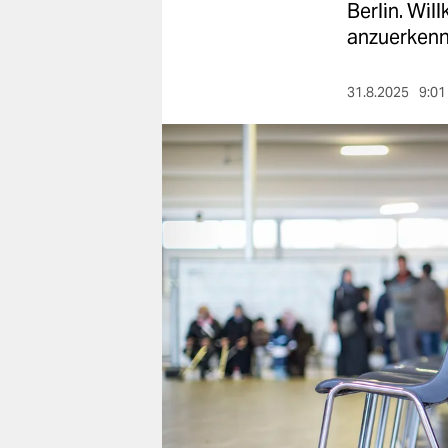
berlin
Berlin. Wil
anzuerkenn
nord
wahrheit
31.8.2025
9:01
verlag
verlag
veranstaltungen
shop
fragen & hilfe
unterstützen
abo
genossenschaft