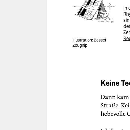
In
Rhy
sin
de
Zeh
Red
Illustration: Bassel
Zoughip
Keine T
Dann kam 
Straße. Kei
liebevolle 