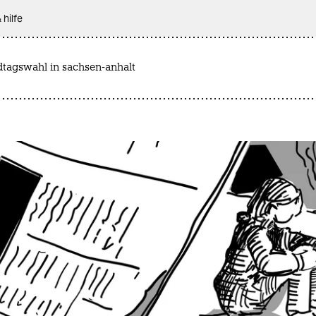
 hilfe
dtagswahl in sachsen-anhalt