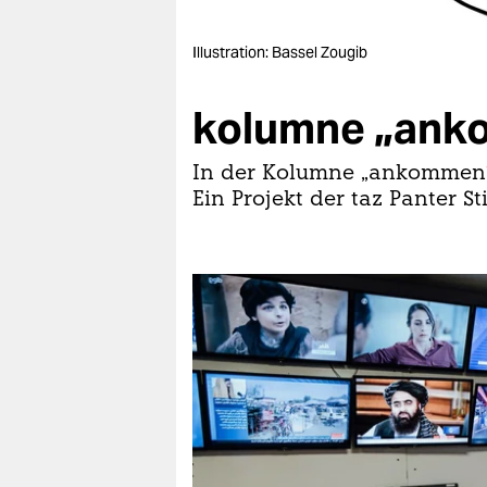
berlin
nord
Illustration: Bassel Zougib
wahrheit
kolumne „an
verlag
In der Kolumne „ankommen“ s
verlag
Ein Projekt der taz Panter St
veranstaltungen
shop
fragen & hilfe
unterstützen
abo
genossenschaft