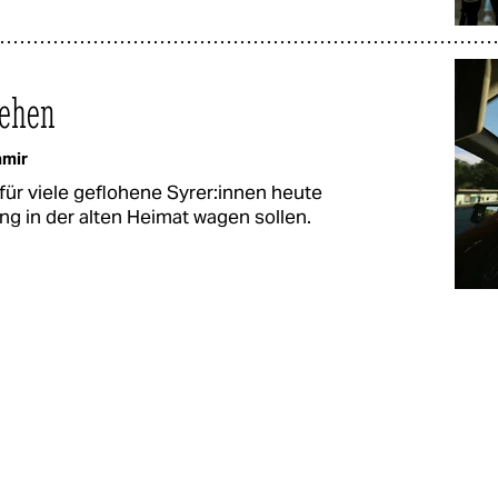
gehen
amir
ür viele geflohene Sy­re­r:in­nen heute
ng in der alten Heimat wagen sollen.