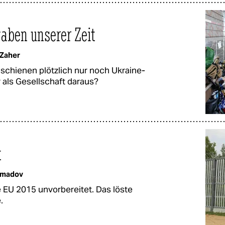
gaben unserer Zeit
 Zaher
schienen plötzlich nur noch Ukrai­ne­
r als Gesellschaft daraus?
t
mmadov
ie EU 2015 unvorbereitet. Das löste
.