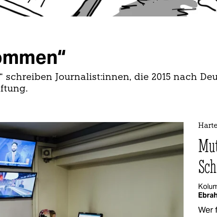
kommen“
chreiben Jour­nalist:innen, die 2015 nach Deu
iftung.
Hart
Mut
Sch
Kolu
Ebrah
Wer 