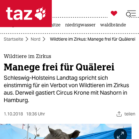

taz zahl ich
krieg in der ukraine
hitze
niedrigwasser
waldbrände

taz zahl ich
Startseite
Nord
Wildtiere im Zirkus: Manege frei für Quälerei
taz zahl ich
themen
Wildtiere im Zirkus
Manege frei für Quälerei
politik
Schleswig-Holsteins Landtag spricht sich
öko
einstimmig für ein Verbot von Wildtieren im Zirkus
aus. Derweil gastiert Circus Krone mit Nashorn in
gesellschaft
Hamburg.
kultur
1.10.2018
18:36 Uhr
teilen
sport