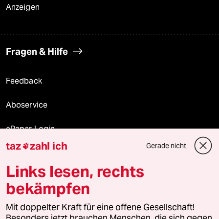
Anzeigen
Fragen & Hilfe
Feedback
Aboservice
ePaper Login
taz
zahl ich
Gerade nicht

Downloads für Abonnierende
Links lesen, rechts
bekämpfen
© 2026 taz Verlags und Vertriebs GmbH
Alle Rechte vorbehalten. Bei rechtlichen Fragen oder für Genehmigungen
Mit doppelter Kraft für eine offene Gesellschaft!
wenden Sie sich bitte an
lizenzen@taz.de
Besonders jetzt brauchen Menschen, die sich gegen