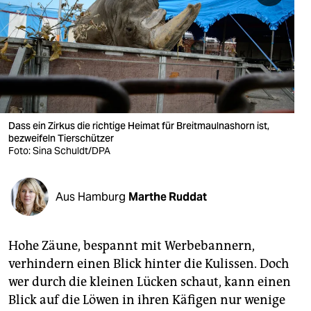
berlin
nord
wahrheit
verlag
verlag
Dass ein Zirkus die richtige Heimat für Breitmaulnashorn ist,
bezweifeln Tierschützer
veranstaltungen
Foto: Sina Schuldt/DPA
shop
Aus Hamburg
Marthe Ruddat
fragen & hilfe
unterstützen
Hohe Zäune, bespannt mit Werbebannern,
abo
verhindern einen Blick hinter die Kulissen. Doch
wer durch die kleinen Lücken schaut, kann einen
genossenschaft
Blick auf die Löwen in ihren Käfigen nur wenige