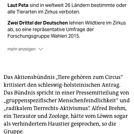
Laut Peta
sind in weltweit 26 Ländern bestimmte oder
alle Tierarten im Zirkus verboten.
Zwei Drittel der Deutschen
lehnen Wildtiere im Zirkus
ab, so eine repräsentative Umfrage der
Forschungsgruppe Wahlen 2015.
mehr anzeigen
Zwischenfälle mit wilden Zirkustieren
gibt es immer
wieder. Zuletzt stürzte im Juli eine Elefantenkuh des
Circus Krone während einer Vorstellung in den
Zuschauerbereich.
Das Aktionsbündnis „Tiere gehören zum Circus“
kritisiert den schleswig-holsteinischen Antrag.
Circus Roncalli verzichtet
seit Mitte der neunziger
Das Bündnis spricht in einer Pressemitteilung von
Jahre auf Wildtiere
.
In diesem Jahr wurden Tiere
komplett aus dem Programm gestrichen.
„gruppenspezifischer Menschenfeindlichkeit“ und
„radikalem Tierrechts-Aktivismus“. Alfred Brehm,
Auch die Bundestierärztekammer
fordert seit Jahren
ein Tierautor und Zoologe, hätte vom Löwen sogar
ein Verbot von Wildtieren im reisenden Zirkus.
als verhindertem Haustier gesprochen, so die
Gruppe.