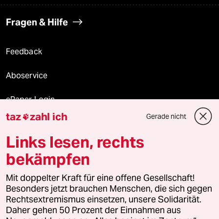
Fragen & Hilfe
Feedback
Aboservice
ePaper Login
taz
zahl ich
Gerade nicht

Downloads für Abonnierende
Links lesen, rechts
bekämpfen
© 2026 taz Verlags und Vertriebs GmbH
Alle Rechte vorbehalten. Bei rechtlichen Fragen oder für Genehmigungen
Mit doppelter Kraft für eine offene Gesellschaft!
wenden Sie sich bitte an
lizenzen@taz.de
Besonders jetzt brauchen Menschen, die sich gegen
Rechtsextremismus einsetzen, unsere Solidarität.
Daher gehen 50 Prozent der Einnahmen aus
Feedback
Redaktionsstatut
Kommune-Richtlinien
KI-