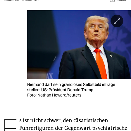
berlin
nord
wahrheit
verlag
verlag
veranstaltungen
shop
Niemand darf sein grandioses Selbstbild infrage
fragen & hilfe
stellen: US-Präsident Donald Trump
Foto: Nathan Howard/reuters
unterstützen
abo
E
s ist nicht schwer, den cäsaristischen
genossenschaft
Führerfiguren der Gegenwart psychiatrische