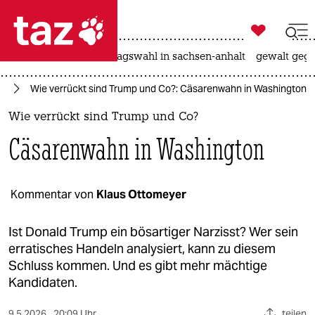

taz zahl ich
nahost-konflikt
landtagswahl in sachsen-anhalt
gewalt gege

taz zahl ich
mp
Wie verrückt sind Trump und Co?: Cäsarenwahn in Washington
taz zahl ich
Wie verrückt sind Trump und Co?
themen
Cäsarenwahn in Washington
politik
öko
Kommentar von
Klaus Ottomeyer
gesellschaft
Ist Donald Trump ein bösartiger Narzisst? Wer sein
erratisches Handeln analysiert, kann zu diesem
kultur
Schluss kommen. Und es gibt mehr mächtige
Kandidaten.
sport
9.5.2026
20:09 Uhr
teilen