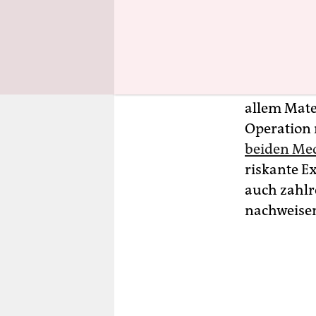
Wahrschein
Der BND ha
Labor-Thes
bewertet. 
allem Mate
Operation
beiden Med
riskante E
auch zahlr
nachweise