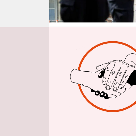
epaper login
Von
Die Disku
neuen Zünd
für überwi
weltweiten
deutsche 
Süddeutsch
hatte Viro
Datenlage 