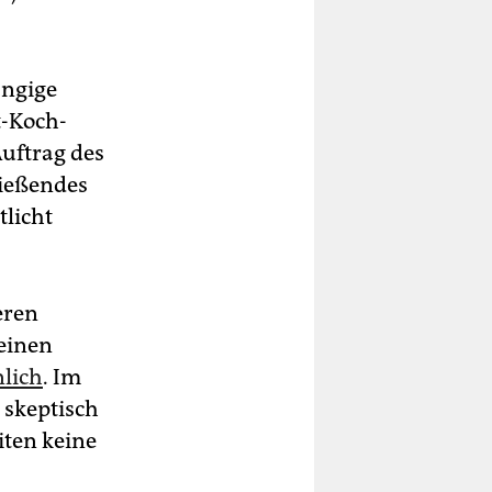
angige
t-Koch-
Auftrag des
ließendes
tlicht
eren
 einen
lich
. Im
 skeptisch
iten keine