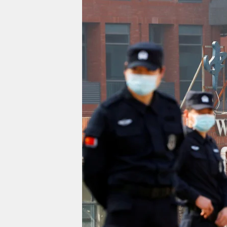
berlin
nord
wahrheit
verlag
verlag
veranstaltungen
shop
fragen & hilfe
unterstützen
abo
genossenschaft