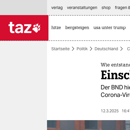
hautnavigation anspringen
hauptinhalt anspringen
footer anspringen
verlag
veranstaltungen
shop
fragen &
hitze
bergsteigen
usa unter trump

taz zahl ich
taz zahl ich
Startseite
Politik
Deutschland
C
themen
politik
Wie entstan
Eins
öko
Der BND hie
gesellschaft
Corona-Viru
kultur
12.3.2025
16:4
sport