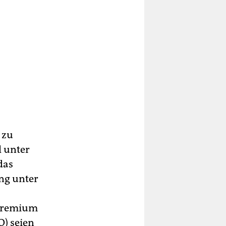
 zu
l unter
das
ung unter
lgremium
) seien