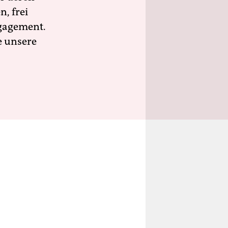
n, frei
ngagement.
e unsere