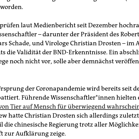
 worden.
 prüfen laut Medienbericht seit Dezember hochr
ssenschaftler – darunter der Präsident des Rober
Lars Schade, und Virologe Christian Drosten – im 
s die Validität der BND-Erkenntnisse. Ein absch
ege noch nicht vor, solle aber demnächst veröffen
rsprung der Coronapandemie wird bereits seit d
ttiert. Führende Wis­sen­schaft­le­r*in­nen hielten
on Tier auf Mensch für überwiegend wahrschein
ew hatte Christian Drosten sich allerdings zuletzt
il die chinesische Regierung trotz aller Möglichke
ft zur Aufklärung zeige.