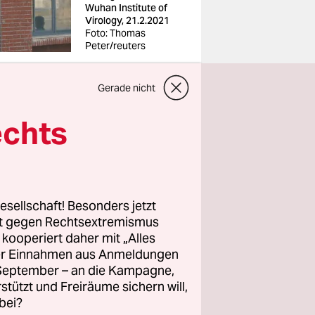
Wuhan Institute of
Virology, 21.2.2021
Foto: Thomas
Peter/reuters
Gerade nicht
echts
kommt
ienst (BND)
Ursache der
esellschaft! Besonders jetzt
 der
rt gegen Rechtsextremismus
z kooperiert daher mit „Alles
ller Einnahmen aus Anmeldungen
Interview
. September – an die Kampagne,
ass sich die
rstützt und Freiräume sichern will,
er
bei?