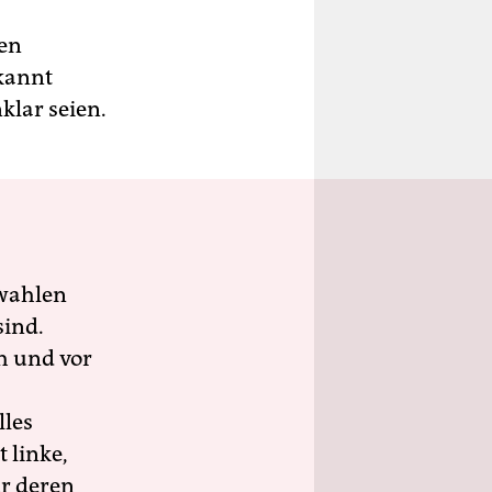
ten
kannt
klar seien.
wahlen
sind.
h und vor
lles
 linke,
ür deren