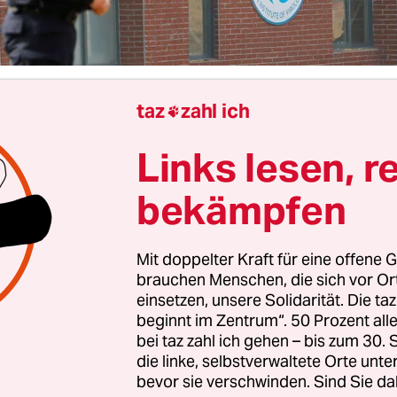
taz
zahl ich

Manuela Heim
Links lesen, r
bekämpfen
ssion um den Ursprung der Coronapandemie be
stoff: Offenbar hält es der Bundesnachrichtend
egend wahrscheinlich, dass ein Laborunfall die 
Mit doppelter Kraft für eine offene G
 Pandemie gewesen ist. Zu dieser Bewertung kam
brauchen Menschen, die sich vor O
einsetzen, unsere Solidarität. Die ta
Auslandsgeheimdienst nach Informationen von
beginnt im Zentrum“. 50 Prozent a
er Zeitung
und
Zeit
bereits im Jahr 2020. Im taz-
bei taz zahl ich gehen – bis zum 30
loge
Christian Drosten bereits im Januar betont
, d
die linke, selbstverwaltete Orte unte
verändert habe und damit auch die Bewertung d
bevor sie verschwinden. Sind Sie da