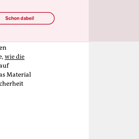
Schon dabei!
zung die
zent
 Daten vor
hen
e,
wie die
auf
as Material
icherheit