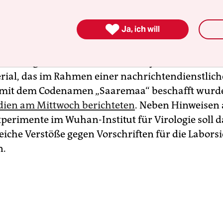
lichkeit eines Laborunfalls.

Ja, ich will
be in seiner nun bekannt gewordenen Einschät
e mit einer Wahrscheinlichkeit von 80 bis 95 Pro
Grundlage seien neben einer Analyse öffentlicher
rial, das im Rahmen einer nachrichtendienstlic
 mit dem Codenamen „Saaremaa“ beschafft wurd
ien am Mittwoch berichteten
. Neben Hinweisen 
xperimente im Wuhan-Institut für Virologie soll d
eiche Verstöße gegen Vorschriften für die Labors
n.