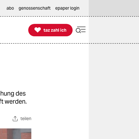
abo
genossenschaft
epaper login

taz zahl ich
taz zahl ich
tehung des
ft werden.
teilen