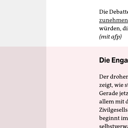
Die Debatt
zunehmend 
würden, di
(mit afp)
Die Enga
Der drohe
zeigt, wie
Gerade jet
allem mit d
Zivilgesell
beginnt im
selbstverw