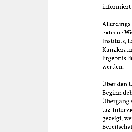
informiert
Allerdings
externe Wi
Instituts, 
Kanzleramt
Ergebnis li
werden.
Über den U
Beginn deba
Übergang v
taz-Intervi
gezeigt, we
Bereitscha