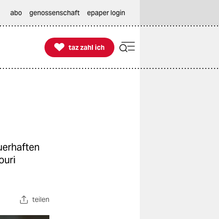
abo
genossenschaft
epaper login

taz zahl ich
taz zahl ich
uerhaften
ouri
teilen