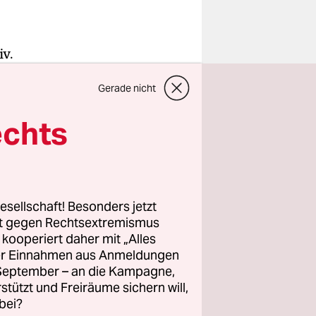
iv.
rg hinten
Gerade nicht
chtlos
der
echts
gesichts
entbrannt
esellschaft! Besonders jetzt
lieb
rt gegen Rechtsextremismus
htes Wort
z kooperiert daher mit „Alles
ller Einnahmen aus Anmeldungen
ll und
. September – an die Kampagne,
rstützt und Freiräume sichern will,
bei?