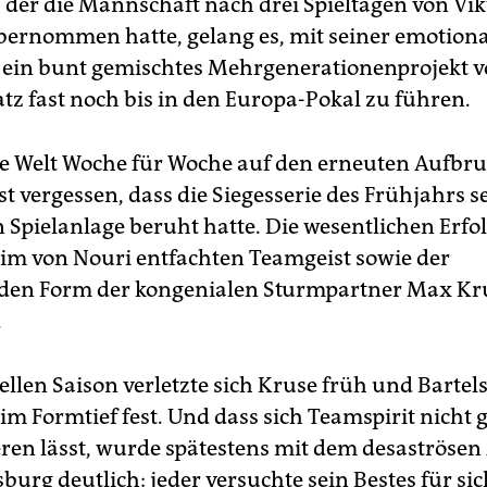
 der die Mannschaft nach drei Spieltagen von Vik
bernommen hatte, gelang es, mit seiner emotion
z ein bunt gemischtes Mehrgenerationenprojekt 
atz fast noch bis in den Europa-Pokal zu führen.
alle Welt Woche für Woche auf den erneuten Aufbru
 vergessen, dass die Siegesserie des Frühjahrs s
n Spielanlage beruht hatte. Die wesentlichen Erfo
im von Nouri entfachten Teamgeist sowie der
den Form der kongenialen Sturmpartner Max Kr
.
ellen Saison verletzte sich Kruse früh und Bartel
im Formtief fest. Und dass sich Teamspirit nicht 
ren lässt, wurde spätestens mit dem desaströsen 
urg deutlich: jeder versuchte sein Bestes für sich