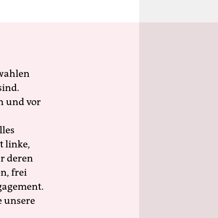
wahlen
sind.
h und vor
lles
 linke,
ür deren
n, frei
ngagement.
e unsere