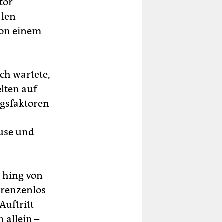
tor
alen
von einem
ch wartete,
elten auf
lgsfaktoren
use und
s hing von
grenzenlos
Auftritt
 allein –