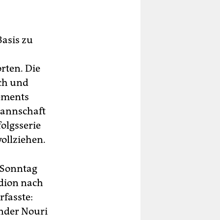
Basis zu
orten. Die
sch und
ements
Mannschaft
olgsserie
vollziehen.
 Sonntag
adion nach
fasste:
ander Nouri