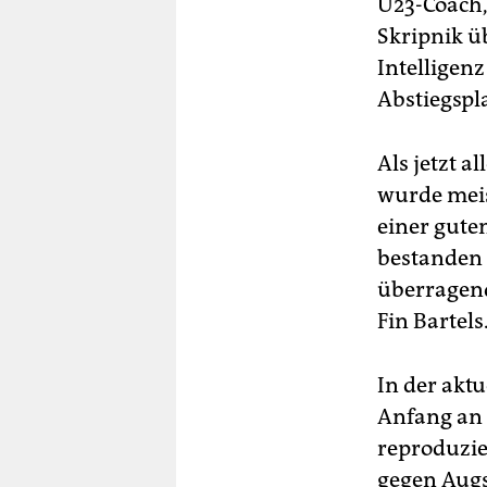
U23-Coach,
Skripnik ü
Intelligen
Abstiegspl
Als jetzt 
wurde meist
einer gute
bestanden 
überragen
Fin Bartels
In der aktu
Anfang an 
reproduzie
gegen Augsb