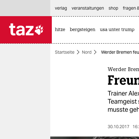
hautnavigation anspringen
hauptinhalt anspringen
footer anspringen
verlag
veranstaltungen
shop
fragen &
hitze
bergsteigen
usa unter trump

taz zahl ich
taz zahl ich
Startseite
Nord
Werder Bremen feue
themen
politik
Werder Brem
Freu
öko
Trainer Al
gesellschaft
Teamgeist s
musste geh
kultur
sport
30.10.2017
16: