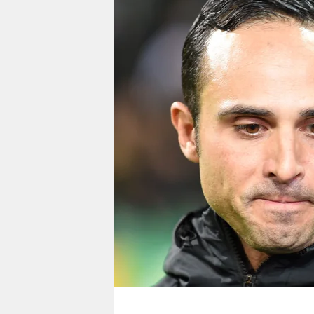
berlin
nord
wahrheit
verlag
verlag
veranstaltungen
shop
fragen & hilfe
unterstützen
abo
genossenschaft