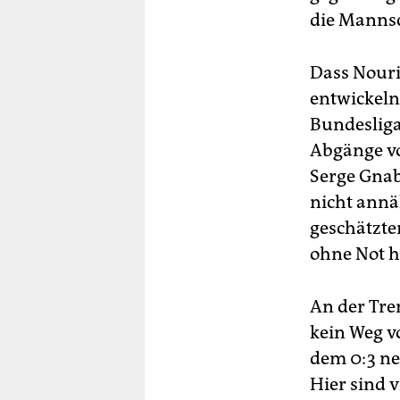
die Mannsc
Dass Nouri 
entwickeln
Bundesliga-
Abgänge vo
Serge Gnab
nicht annä
geschätzte
ohne Not he
An der Tre
kein Weg vo
dem 0:3 ne
Hier sind 