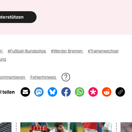
nterstützen
ri
#Fußball-Bundesliga
#Werder Bremen
#Trainerwechsel
sung
ommentieren
Fehlerhinweis
 teilen