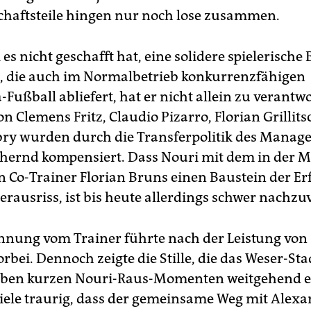
haftsteile hingen nur noch lose zusammen.
es nicht geschafft hat, eine solidere spielerische 
, die auch im Normalbetrieb konkurrenzfähigen
Fußball abliefert, hat er nicht allein zu verantw
n Clemens Fritz, Claudio Pizarro, Florian Grillit
ry wurden durch die Transferpolitik des Manag
hernd kompensiert. Dass Nouri mit dem in der 
n Co-Trainer Florian Bruns einen Baustein der Erf
rausriss, ist bis heute allerdings schwer nachzu
nnung vom Trainer führte nach der Leistung von
rbei. Dennoch zeigte die Stille, die das Weser-St
ben kurzen Nouri-Raus-Momenten weitgehend er
viele traurig, dass der gemeinsame Weg mit Alex