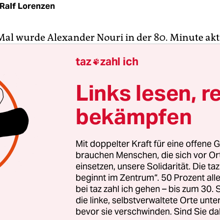
Ralf Lorenzen
 Mal wurde Alexander Nouri in der 80. Minute akt
r 0:3 lag seine Mannschaft gegen den FC Augsbu
taz
zahl ich

 Sane hatte eine Wasserflasche nach Gebrauch a
sen. Nouri bückte sich und stellte die Flasche wie
Links lesen, r
hin.
bekämpfen
er-Freund Julian Nagelsmann hatte tags zuvor an
lage seiner Hoffenheimer eine Trinkflasche wut
Mit doppelter Kraft für eine offene G
ande geworfen. So ist Nouri nicht gestrickt – er b
brauchen Menschen, die sich vor O
t und freundlich bis zum Ende, verlor kein schlec
einsetzen, unsere Solidarität. Die ta
beginnt im Zentrum“. 50 Prozent a
ieler, bevor er zwei Stunden nach Spielschluss sti
bei taz zahl ich gehen – bis zum 30
s Stadion verließ.
die linke, selbstverwaltete Orte unte
bevor sie verschwinden. Sind Sie da