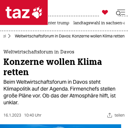

taz zahl ich
nahost-konflikt
usa unter trump
landtagswahl in sachsen-an

taz zahl ich
del
Weltwirtschaftsforum in Davos: Konzerne wollen Klima retten
taz zahl ich
themen
Weltwirtschaftsforum in Davos
Konzerne wollen Klima
politik
retten
öko
Beim Weltwirtschaftsforum in Davos steht
Klimapolitik auf der Agenda. Firmenchefs stellen
gesellschaft
große Pläne vor. Ob das der Atmosphäre hilft, ist
unklar.
kultur
sport
16.1.2023
10:40 Uhr
teilen