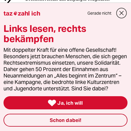
3
Das Zeitalter der elektronischen
taz
zahl ich
Kriegsführung
Gerade nicht

Links lesen, rechts
bekämpfen
4
Nein zum Zivildienst
Hinterlistiger Schritt der
Bundesregierung
Mit doppelter Kraft für eine offene Gesellschaft!
Besonders jetzt brauchen Menschen, die sich gegen
Rechtsextremismus einsetzen, unsere Solidarität.
Daher gehen 50 Prozent der Einnahmen aus
5
Unfall von CDU-Abgeordnetem
Neuanmeldungen an „Alles beginnt im Zentrum“ –
Thomas Bareiß crasht bei voller
eine Kampagne, die bedrohte linke Kulturzentren
Dröhnung
und Jugendorte unterstützt. Sind Sie dabei?

Ja, ich will
6
Über die geschlechtergerechte Stadt
„Die Stadt ist gemacht für den weißen
Schon dabei!
Mann in einem Auto“