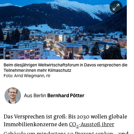
berlin
nord
wahrheit
verlag
verlag
veranstaltungen
Beim diesjährigen Weltwirtschaftsforum in Davos versprechen die
Teil­neh­me­r:in­nen mehr Klimaschutz
shop
Foto: Arnd Wiegmann, rtr
fragen & hilfe
Aus Berlin
Bernhard Pötter
unterstützen
abo
Das Versprechen ist groß: Bis 2030 wollen globale
genossenschaft
Immobilienkonzerne den
CO
-Ausstoß ihrer
2