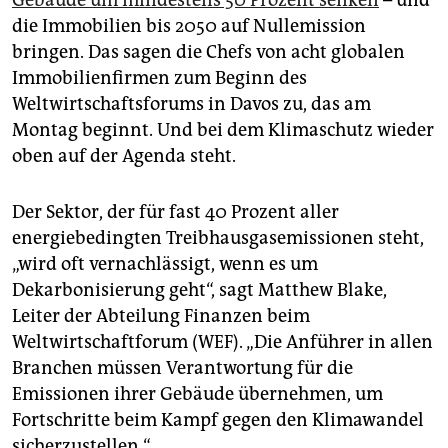
Gebäude um mindestens 50 Prozent senken
– und
epaper login
die Immobilien bis 2050 auf Nullemission
bringen. Das sagen die Chefs von acht globalen
Immobilienfirmen zum Beginn des
Weltwirtschaftsforums in Davos zu, das am
Montag beginnt. Und bei dem Klimaschutz wieder
oben auf der Agenda steht.
Der Sektor, der für fast 40 Prozent aller
energiebedingten Treibhausgasemissionen steht,
„wird oft vernachlässigt, wenn es um
Dekarbonisierung geht“, sagt Matthew Blake,
Leiter der Abteilung Finanzen beim
Weltwirtschaftforum (WEF). „Die Anführer in allen
Branchen müssen Verantwortung für die
Emissionen ihrer Gebäude übernehmen, um
Fortschritte beim Kampf gegen den Klimawandel
sicherzustellen.“