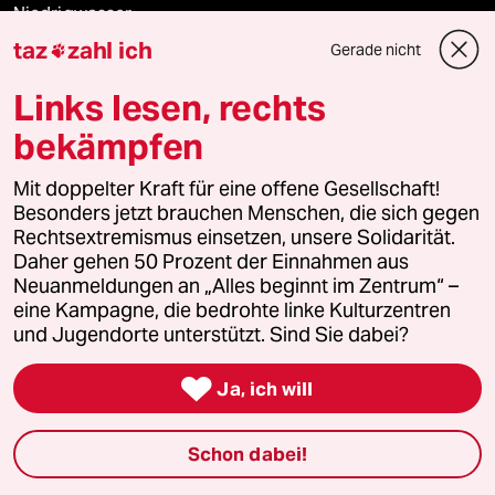
Niedrigwasser
taz
zahl ich
Gerade nicht

Rente
Links lesen, rechts
Landtagswahl in Sachsen-Anhalt
bekämpfen
Hybrider Krieg
Mit doppelter Kraft für eine offene Gesellschaft!
Besonders jetzt brauchen Menschen, die sich gegen
Jemen
Rechtsextremismus einsetzen, unsere Solidarität.
Daher gehen 50 Prozent der Einnahmen aus
Neuanmeldungen an „Alles beginnt im Zentrum“ –
Ceuta
eine Kampagne, die bedrohte linke Kulturzentren
und Jugendorte unterstützt. Sind Sie dabei?
Hitze

Ja, ich will
Verlag
Schon dabei!