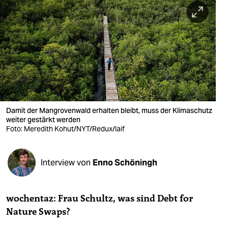
berlin
nord
wahrheit
verlag
verlag
veranstaltungen
Damit der Mangrovenwald erhalten bleibt, muss der Klimaschutz
weiter gestärkt werden
shop
Foto: Meredith Kohut/NYT/Redux/laif
fragen & hilfe
Interview von
Enno Schöningh
unterstützen
abo
wochentaz: Frau Schultz, was sind Debt for
genossenschaft
Nature Swaps?