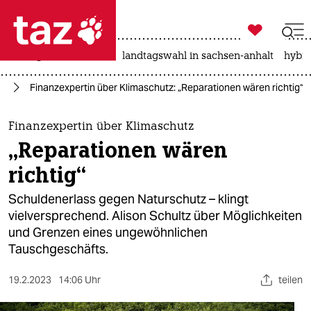

taz zahl ich
niedrigwasser
rente
landtagswahl in sachsen-anhalt
hybri

taz zahl ich
el
Finanzexpertin über Klimaschutz: „Reparationen wären richtig“
taz zahl ich
themen
Finanzexpertin über Klimaschutz
„Reparationen wären
politik
richtig“
öko
Schuldenerlass gegen Naturschutz – klingt
vielversprechend. Alison Schultz über Möglichkeiten
gesellschaft
und Grenzen eines ungewöhnlichen
Tauschgeschäfts.
kultur
sport
19.2.2023
14:06 Uhr
teilen