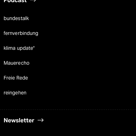
Podcast
bundestalk
fernverbindung
klima update°
Mauerecho
Freie Rede
reingehen
Newsletter