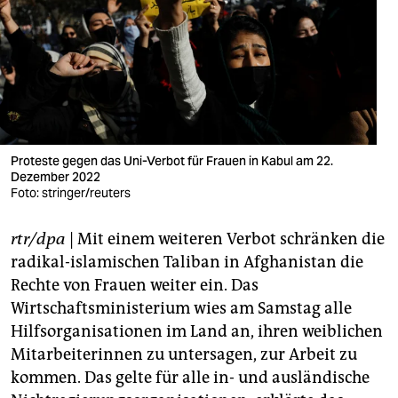
berlin
nord
wahrheit
verlag
verlag
Proteste gegen das Uni-Verbot für Frauen in Kabul am 22.
Dezember 2022
veranstaltungen
Foto: stringer/reuters
shop
rtr/dpa
| Mit einem weiteren Verbot schränken die
fragen & hilfe
radikal-islamischen Taliban in Afghanistan die
Rechte von Frauen weiter ein. Das
unterstützen
Wirtschaftsministerium wies am Samstag alle
Hilfsorganisationen im Land an, ihren weiblichen
abo
Mitarbeiterinnen zu untersagen, zur Arbeit zu
genossenschaft
kommen. Das gelte für alle in- und ausländische