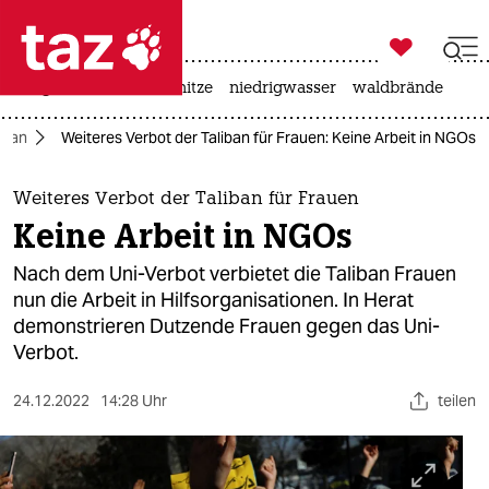

taz zahl ich
krieg in der ukraine
hitze
niedrigwasser
waldbrände

taz zahl ich
stan
Weiteres Verbot der Taliban für Frauen: Keine Arbeit in NGOs
taz zahl ich
themen
Weiteres Verbot der Taliban für Frauen
Keine Arbeit in NGOs
politik
Nach dem Uni-Verbot verbietet die Taliban Frauen
öko
nun die Arbeit in Hilfsorganisationen. In Herat
demonstrieren Dutzende Frauen gegen das Uni-
gesellschaft
Verbot.
kultur
24.12.2022
14:28 Uhr
teilen
sport