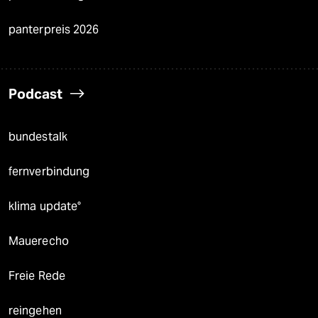
panterpreis 2026
Podcast
bundestalk
fernverbindung
klima update°
Mauerecho
Freie Rede
reingehen