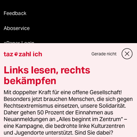
Feedback
Aboservice
ePaper Login
taz
zahl ich
Gerade nicht

Downloads für Abonnierende
Links lesen, rechts
bekämpfen
© 2026 taz Verlags und Vertriebs GmbH
Alle Rechte vorbehalten. Bei rechtlichen Fragen oder für Genehmigungen
Mit doppelter Kraft für eine offene Gesellschaft!
wenden Sie sich bitte an
lizenzen@taz.de
Besonders jetzt brauchen Menschen, die sich gegen
Rechtsextremismus einsetzen, unsere Solidarität.
Daher gehen 50 Prozent der Einnahmen aus
Feedback
Redaktionsstatut
Kommune-Richtlinien
KI-
Neuanmeldungen an „Alles beginnt im Zentrum“ –
eine Kampagne, die bedrohte linke Kulturzentren
Leitlinie
Informant
Datenschutz
Impressum
AGB
und Jugendorte unterstützt. Sind Sie dabei?