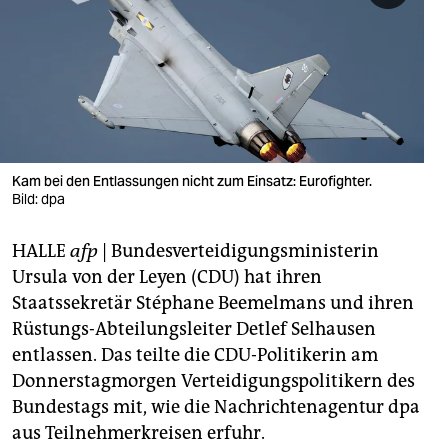
berlin
nord
wahrheit
verlag
verlag
Kam bei den Entlassungen nicht zum Einsatz: Eurofighter.
Bild: dpa
veranstaltungen
HALLE
afp
| Bundesverteidigungsministerin
shop
Ursula von der Leyen (CDU) hat ihren
fragen & hilfe
Staatssekretär Stéphane Beemelmans und ihren
Rüstungs-Abteilungsleiter Detlef Selhausen
unterstützen
entlassen. Das teilte die CDU-Politikerin am
abo
Donnerstagmorgen Verteidigungspolitikern des
Bundestags mit, wie die Nachrichtenagentur dpa
genossenschaft
aus Teilnehmerkreisen erfuhr.