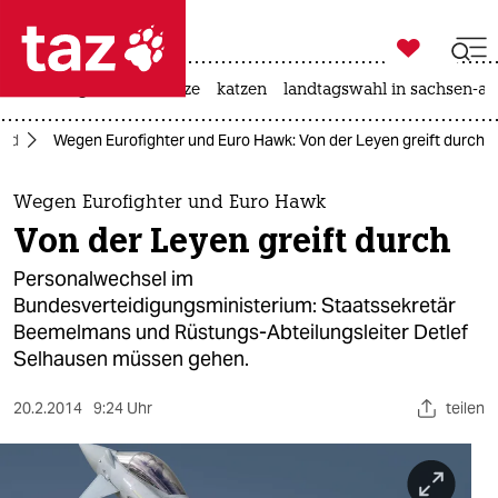

taz zahl ich
iran-krieg
ceuta
hitze
katzen
landtagswahl in sachsen-an

taz zahl ich
and
Wegen Eurofighter und Euro Hawk: Von der Leyen greift durch
taz zahl ich
themen
Wegen Eurofighter und Euro Hawk
Von der Leyen greift durch
politik
Personalwechsel im
öko
Bundesverteidigungsministerium: Staatssekretär
Beemelmans und Rüstungs-Abteilungsleiter Detlef
gesellschaft
Selhausen müssen gehen.
kultur
20.2.2014
9:24 Uhr
teilen
sport