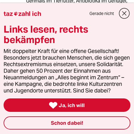
Genmais im Tierfutter, Antibiotika im Geflügel,
MRSA, Contergan, Asbest usw., hier geht es
taz
zahl ich
um die Gesundheit der Menschen und nicht um
Gerade nicht

billig. Staatliche Kontrollen funktionieren ja
Links lesen, rechts
jetzt schon nicht,weil zu wenig Personal. Dazu
noch Fracking wir werden als Selbstvernichter
bekämpfen
unserer Erde in keine Geschichte eingehen, ist
keiner mehr da der schreibt!
Mit doppelter Kraft für eine offene Gesellschaft!
Besonders jetzt brauchen Menschen, die sich gegen
Rechtsextremismus einsetzen, unsere Solidarität.
Zunder
Z
Daher gehen 50 Prozent der Einnahmen aus
17.04.2013
,
12:28 Uhr
Neuanmeldungen an „Alles beginnt im Zentrum“ –
eine Kampagne, die bedrohte linke Kulturzentren
Sollte sich die weitere Wasserprivatisierung
und Jugendorte unterstützt. Sind Sie dabei?
durchsetzen, dann haben wir demnächst nicht
nur Ekel-Fleisch, sondern auch Ekel-

Ja, ich will
Wasser.Natürlich ist die Ekel-Partei für weitere
Privatisierung-, da gibt es wieder für einige
FDPisten ein Zubrot. Gleich den
Schon dabei!
Versicherungen die sich erlauben können, den
Versicherten ihr ihnen zustehendes Geld zu