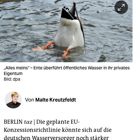
berlin
nord
wahrheit
verlag
verlag
veranstaltungen
„Alles meins“ – Ente überführt öffentliches Wasser in ihr privates
Eigentum
shop
Bild: dpa
fragen & hilfe
Von
Malte Kreutzfeldt
unterstützen
abo
BERLIN
taz
|
Die geplante EU-
genossenschaft
Konzessionsrichtlinie könnte sich auf die
deutschen Wasserversorger noch stärker