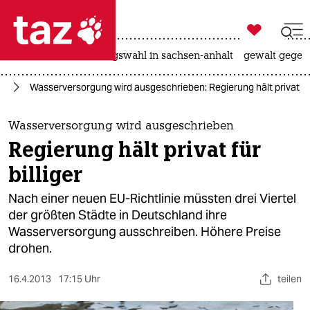

taz zahl ich
hitze
surfen
landtagswahl in sachsen-anhalt
gewalt gegen

taz zahl ich
ie
Wasserversorgung wird ausgeschrieben: Regierung hält privat für 
taz zahl ich
themen
Wasserversorgung wird ausgeschrieben
Regierung hält privat für
politik
billiger
öko
Nach einer neuen EU-Richtlinie müssten drei Viertel
der größten Städte in Deutschland ihre
gesellschaft
Wasserversorgung ausschreiben. Höhere Preise
drohen.
kultur
sport
16.4.2013
17:15 Uhr
teilen