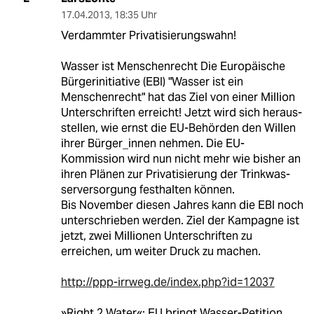
17.04.2013
,
18:35 Uhr
Verdammter Privatisierungswahn!
Wasser ist Menschenrecht Die Europäische
Bürgerinitiative (EBI) "Wasser ist ein
Menschenrecht" hat das Ziel von einer Million
Unterschrif­ten erreicht! Jetzt wird sich heraus­
stellen, wie ernst die EU-Behörden den Willen
ihrer Bürger_innen neh­men. Die EU-
Kommission wird nun nicht mehr wie bisher an
ihren Plä­nen zur Privatisierung der Trinkwas­
serversorgung festhalten können.
Bis November diesen Jahres kann die EBI noch
unterschrieben werden. Ziel der Kampagne ist
jetzt, zwei Millio­nen Unterschriften zu
erreichen, um weiter Druck zu machen.
http://ppp-irrweg.de/index.php?id=12037
»Right 2 Water«: EU bringt Wasser-Petition