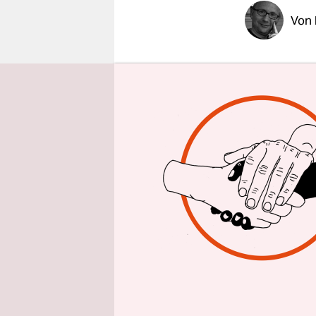
epaper login
Von
BRÜSSEL
t
Eurokrise 
direkter De
Brüssel geg
ernüchtern
Privatisier
„Das war k
Kommissar 
der EU-Sof
Kosten. Di
werden, fo