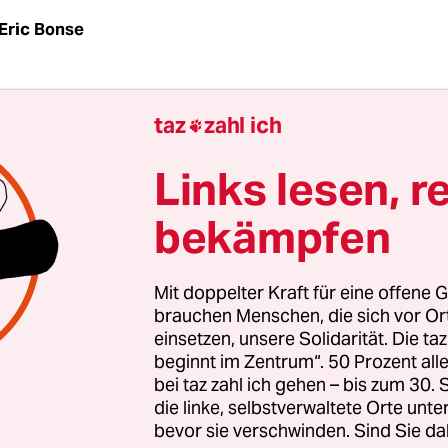
Eric Bonse
az
| Bürgerfern, bürokratisch, autoritär: Seit Begi
taz
zahl ich

hat das Image der EU schwer gelitten. Mit einem S
mokratie – der Europäischen Bürgerinitiative (EBI
Links lesen, r
ensteuern. Doch ein Jahr nach dem Start fällt die
bekämpfen
d aus. Nur eine Initiative – die Kampagne gegen 
ung – hat überhaupt Aussicht auf Erfolg.
Mit doppelter Kraft für eine offene G
ein uneingeschränkter Erfolg“, sagte der zuständ
brauchen Menschen, die sich vor O
einsetzen, unsere Solidarität. Die ta
Maros Sefcovic. Es gebe zu viele technische Pro
beginnt im Zentrum“. 50 Prozent a
tware zum Sammeln der Unterschriften und erhe
bei taz zahl ich gehen – bis zum 30
e Hürden seien zu hoch, die Richtlinie müsse refo
die linke, selbstverwaltete Orte unte
rdert der grüne Europaabgeordnete Sven Giegol
bevor sie verschwinden. Sind Sie da