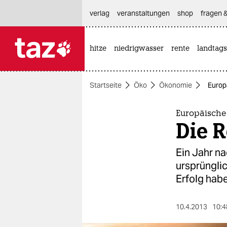
hautnavigation anspringen
hauptinhalt anspringen
footer anspringen
verlag
veranstaltungen
shop
fragen &
hitze
niedrigwasser
rente
landtags

taz zahl ich
taz zahl ich
Startseite
Öko
Ökonomie
Europä
themen
politik
Europäische 
Die R
öko
Ein Jahr na
gesellschaft
ursprüngli
Erfolg habe
kultur
sport
10.4.2013
10:4