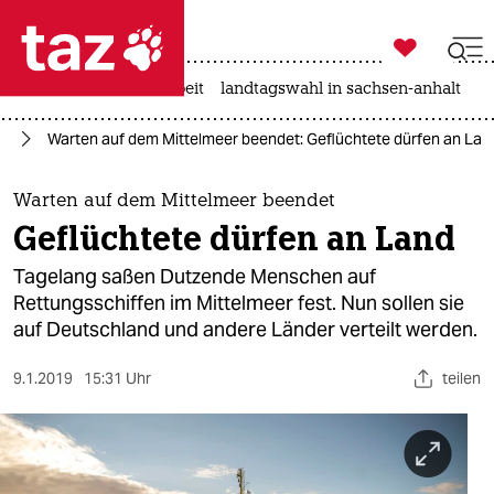

taz zahl ich
autowahn
hitze
arbeit
landtagswahl in sachsen-anhalt

taz zahl ich
ht
Warten auf dem Mittelmeer beendet: Geflüchtete dürfen an Lan
taz zahl ich
themen
Warten auf dem Mittelmeer beendet
Geflüchtete dürfen an Land
politik
Tagelang saßen Dutzende Menschen auf
öko
Rettungsschiffen im Mittelmeer fest. Nun sollen sie
auf Deutschland und andere Länder verteilt werden.
gesellschaft
9.1.2019
15:31 Uhr
teilen
kultur
sport