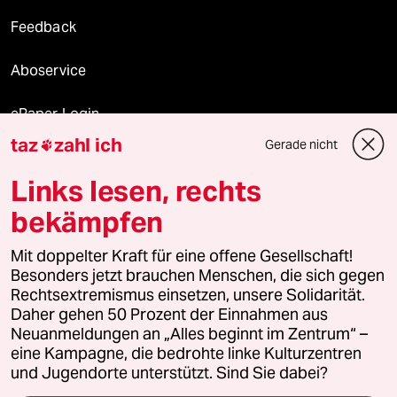
Feedback
Aboservice
ePaper Login
taz
zahl ich
Gerade nicht

Downloads für Abonnierende
Links lesen, rechts
bekämpfen
© 2026 taz Verlags und Vertriebs GmbH
Mit doppelter Kraft für eine offene Gesellschaft!
Alle Rechte vorbehalten. Bei rechtlichen Fragen oder für Genehmigungen
wenden Sie sich bitte an
lizenzen@taz.de
Besonders jetzt brauchen Menschen, die sich gegen
Rechtsextremismus einsetzen, unsere Solidarität.
Daher gehen 50 Prozent der Einnahmen aus
Feedback
Redaktionsstatut
Kommune-Richtlinien
KI-
Neuanmeldungen an „Alles beginnt im Zentrum“ –
eine Kampagne, die bedrohte linke Kulturzentren
Leitlinie
Informant
Datenschutz
Impressum
AGB
und Jugendorte unterstützt. Sind Sie dabei?