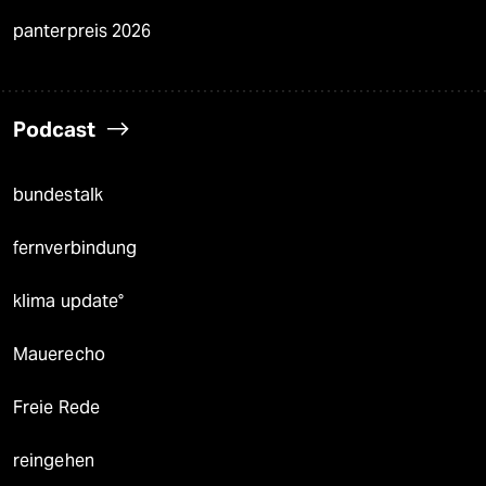
panterpreis 2026
Podcast
bundestalk
fernverbindung
klima update°
Mauerecho
Freie Rede
reingehen