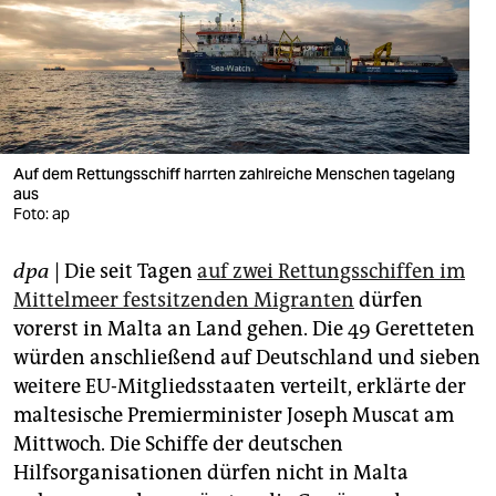
berlin
nord
wahrheit
verlag
Auf dem Rettungsschiff harrten zahlreiche Menschen tagelang
verlag
aus
Foto: ap
veranstaltungen
dpa
| Die seit Tagen
auf zwei Rettungsschiffen im
shop
Mittelmeer festsitzenden Migranten
dürfen
fragen & hilfe
vorerst in Malta an Land gehen. Die 49 Geretteten
würden anschließend auf Deutschland und sieben
unterstützen
weitere EU-Mitgliedsstaaten verteilt, erklärte der
abo
maltesische Premierminister Joseph Muscat am
Mittwoch. Die Schiffe der deutschen
genossenschaft
Hilfsorganisationen dürfen nicht in Malta