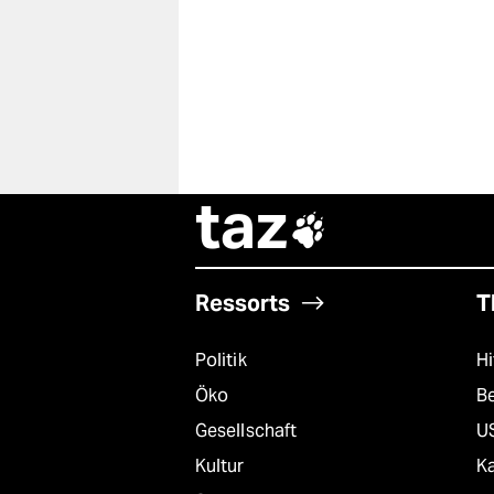
taz

Ressorts
T
Politik
Hi
Öko
B
Gesellschaft
U
Kultur
K