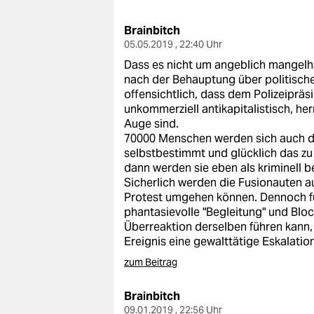
berlin
Brainbitch
nord
05.05.2019 , 22:40 Uhr
wahrheit
Dass es nicht um angeblich mangelha
nach der Behauptung über politische,
verlag
offensichtlich, dass dem Polizeipräsi
unkommerziell antikapitalistisch, he
verlag
Auge sind.
70000 Menschen werden sich auch du
veranstaltungen
selbstbestimmt und glücklich das zu z
dann werden sie eben als kriminell b
shop
Sicherlich werden die Fusionauten au
Protest umgehen können. Dennoch fü
fragen & hilfe
phantasievolle "Begleitung" und Bloc
Überreaktion derselben führen kann,
unterstützen
Ereignis eine gewalttätige Eskalatio
abo
zum Beitrag
genossenschaft
Brainbitch
09.01.2019 , 22:56 Uhr