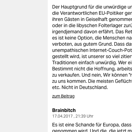
epaper login
Der Hauptgrund für die unwürdige u
die Verantwortlichen EU-Poitiker gen
ihren Gästen in Geiselhaft genommen
oder in die libyschen Folterlager z
irgendjemand davon erfährt. Das Ret
es ist keine Option, die Menschen na
verboten, aus gutem Grund. Dass das
unempathischen Internet-Couch-Pot
gestellt wird, ist unserer so viel zi
Traditionen einfach unwürdig. Wer ei
Bestimmt nicht die Hoffnung, arbeit
zu verkaufen. Und nein, Wir können "n
zu uns kommen. Die meisten Geflücht
etc. Nicht in Deutschland.
zum Beitrag
Brainbitch
17.04.2017 , 21:39 Uhr
Es ist eine Schande für Europa, dass
genommen wird. Und die, die jetzt m