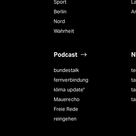
Sport
L
Berlin
A
Nord
Wahrheit
Podcast
N
bundestalk
t
fernverbindung
ta
klima update°
ta
Mauerecho
ta
Freie Rede
reingehen