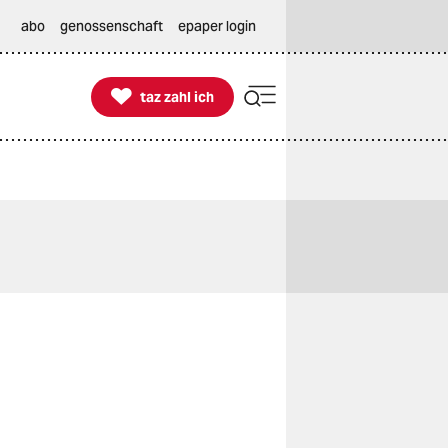
abo
genossenschaft
epaper login

taz zahl ich
taz zahl ich