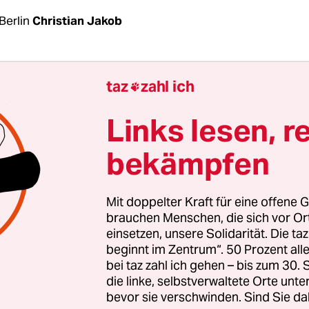
Berlin
Christian Jakob
1. Juni, als Italiens Staatspräsident Sergio Mattar
taz
zahl ich

erung
aus der populistischen Fünf-Sterne-Beweg
 rechten Lega Nord vereidigte. Deren Vorsitzend
Links lesen, r
rde Innenminister. Gleich am ersten Tag seines A
bekämpfen
en. „Italien hat aufgehört, den Kopf zu beugen u
dieses Mal gibt es jemanden, der Nein sagt“, erkl
eutschlands Innenminister Horst Seehofer (CSU) ri
Mit doppelter Kraft für eine offene G
ster seien sich bei Fragen von Sicherheit und Mig
brauchen Menschen, die sich vor O
einsetzen, unsere Solidarität. Die ta
n einig“, verkündete Seehofers Büro danach.
beginnt im Zentrum“. 50 Prozent a
bei taz zahl ich gehen – bis zum 30
Nein“ sah so aus, dass er wahr machte, womit sein
die linke, selbstverwaltete Orte unte
bevor sie verschwinden. Sind Sie da
ur gedroht hatten: Er schloss Italiens Häfen für 