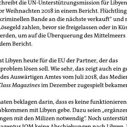
schreibt die UN-Unterstützungsmission für Libyen
vor Weihnachten 2018 in einem Bericht. Flüchtli
 kriminellen Bande an die nächste verkauft“ und
ösegeld zahlen, bevor sie freigelassen oder in Kü
erden, um auf die Überquerung des Mittelmeers 
 dem Bericht.
t Libyen heute für die EU der Partner, der das
problem lösen soll. Wie sehr, das zeigt auch ein 
es Auswärtigen Amtes vom Juli 2018, das Medien
Class Magazines
im Dezember zugespielt bekame
aten beklagen darin, dass es keine funktioniere
abkommen mit Libyen gebe. Dazu seien „ergänze
gen mit den Milizen notwendig“. Noch unterstüt
agentur IOM keine Abschiebungen nach Libyen. 