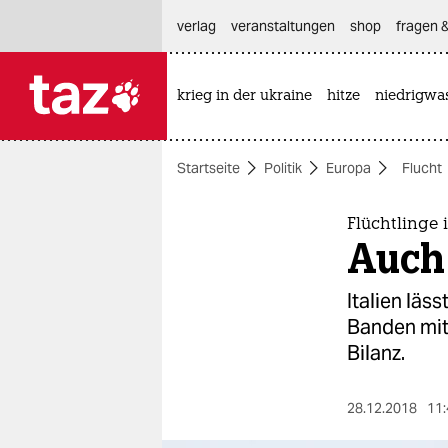
hautnavigation anspringen
hauptinhalt anspringen
footer anspringen
verlag
veranstaltungen
shop
fragen &
krieg in der ukraine
hitze
niedrigwa

taz zahl ich
taz zahl ich
Startseite
Politik
Europa
Flucht
themen
politik
Flüchtlinge 
Auch
öko
Italien läs
gesellschaft
Banden mit
Bilanz.
kultur
sport
28.12.2018
11: