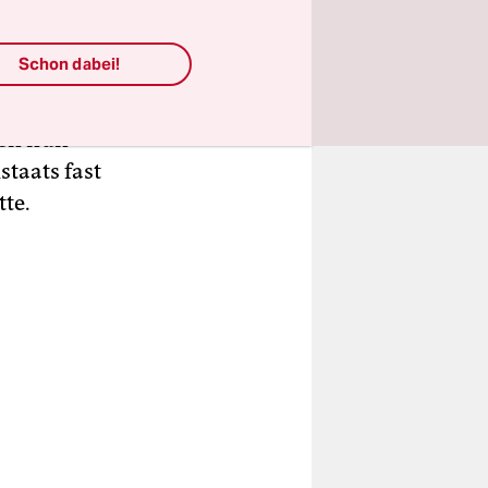
 vorigen
Schon dabei!
rius“
assen
hen nun
staats fast
tte.