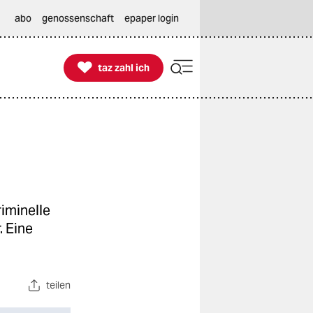
abo
genossenschaft
epaper login

taz zahl ich
taz zahl ich
riminelle
 Eine
teilen