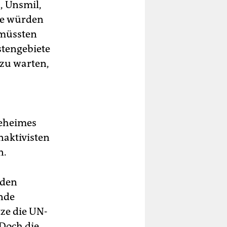
, Unsmil,
nge würden
 müssten
stengebiete
zu warten,
geheimes
aktivisten
n.
nden
nde
ze die UN-
Doch die