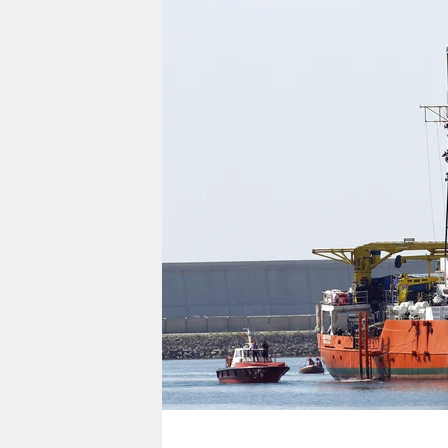
berlin
nord
wahrheit
verlag
verlag
veranstaltungen
shop
fragen & hilfe
unterstützen
abo
genossenschaft