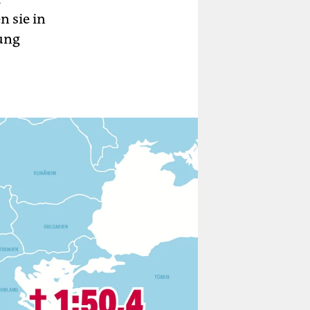
 sie in
rung