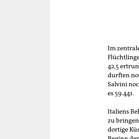
Im zentrale
Flüchtlinge
42,5 ertru
durften noc
Salvini no
es 59.441.
Italiens B
zu bringen
dortige Kü
Beginn der