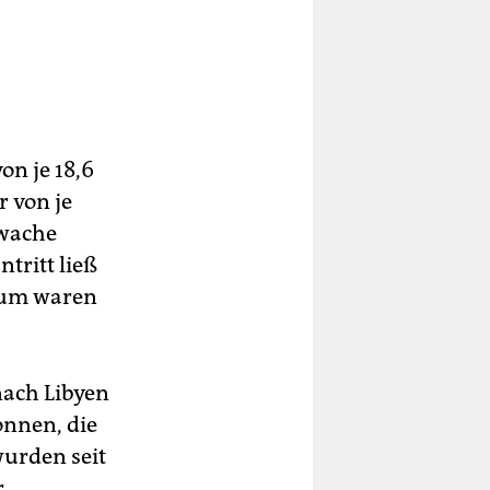
on je 18,6
r von je
nwache
tritt ließ
raum waren
nach Libyen
onnen, die
urden seit
r