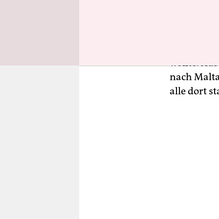
auf denen 
Jahren hat
aufgenomme
tagelang a
wollte. Au
nach Malta 
alle dort s