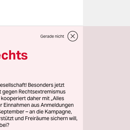
ella
die
Gerade nicht
ung und
er Matteo
echts
mts fuhr er
nd zu
ärte
ef ihn an.
esellschaft! Besonders jetzt
ration
rt gegen Rechtsextremismus
z kooperiert daher mit „Alles
ller Einnahmen aus Anmeldungen
. September – an die Kampagne,
e
rstützt und Freiräume sichern will,
bei?
Schiffe,