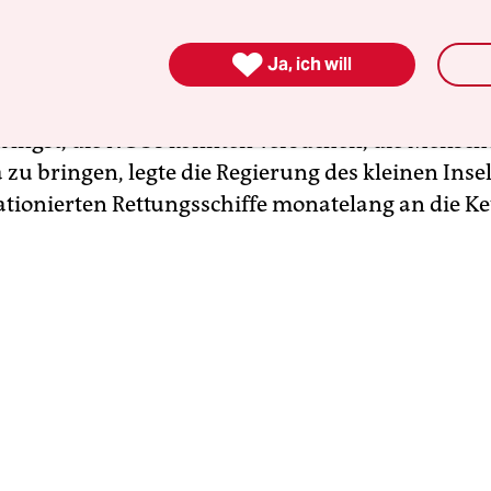
sich Migranten und Flüchtlinge befinden. In den
te das Land Hunderttausende Schiffbrüchige

Ja, ich will
n. Jetzt mussten Rettungsschiffe wie die
„Aqua
uf dem Meer bleiben, weil niemand sie an Land l
s Angst, die NGOs könnten versuchen, die Mensc
zu bringen, legte die Regierung des kleinen Insel
tationierten Rettungsschiffe monatelang an die Ke