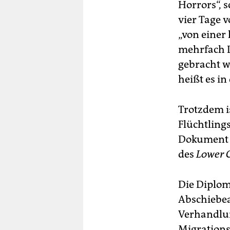
Horrors“, 
vier Tage 
„von einer
mehrfach L
gebracht w
heißt es in
Trotzdem is
Flüchtlings
Dokument d
des
Lower 
Die Diplom
Abschiebe
Verhandlun
Migrations