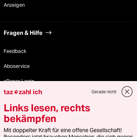
Anzeigen
Fragen & Hilfe
Feedback
Aboservice
ePaper Login
taz
zahl ich
Gerade nicht

Downloads für Abonnierende
Links lesen, rechts
bekämpfen
© 2026 taz Verlags und Vertriebs GmbH
Mit doppelter Kraft für eine offene Gesellschaft!
Alle Rechte vorbehalten. Bei rechtlichen Fragen oder für Genehmigungen
wenden Sie sich bitte an
lizenzen@taz.de