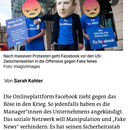
berlin
nord
wahrheit
verlag
verlag
Nach massiven Protesten geht Facebook vor den US-
Zwischenwahlen in die Offensive gegen Fake News
veranstaltungen
Foto: imago/Images
shop
Von
Sarah Kohler
fragen & hilfe
unterstützen
Die Onlineplattform Facebook zieht gegen das
Böse in den Krieg. So jedenfalls haben es die
abo
Manager*innen des Unternehmens angekündigt.
Das soziale Netzwerk will Manipulation und „Fake
genossenschaft
News“ verhindern. Es hat seinen Sicherheitsstab