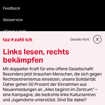
Feedback
Aboservice
ePaper Login
taz
zahl ich
Gerade nicht

Downloads für Abonnierende
Links lesen, rechts
bekämpfen
© 2026 taz Verlags und Vertriebs GmbH
Alle Rechte vorbehalten. Bei rechtlichen Fragen oder für Genehmigungen
Mit doppelter Kraft für eine offene Gesellschaft!
wenden Sie sich bitte an
lizenzen@taz.de
Besonders jetzt brauchen Menschen, die sich gegen
Rechtsextremismus einsetzen, unsere Solidarität.
Daher gehen 50 Prozent der Einnahmen aus
Feedback
Redaktionsstatut
Kommune-Richtlinien
KI-
Neuanmeldungen an „Alles beginnt im Zentrum“ –
eine Kampagne, die bedrohte linke Kulturzentren
Leitlinie
Informant
Datenschutz
Impressum
AGB
und Jugendorte unterstützt. Sind Sie dabei?