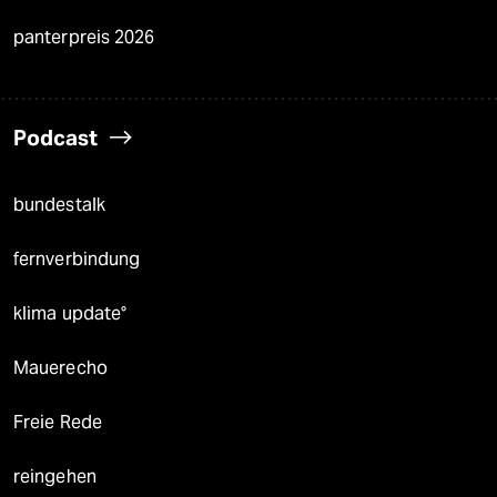
panterpreis 2026
Podcast
bundestalk
fernverbindung
klima update°
Mauerecho
Freie Rede
reingehen