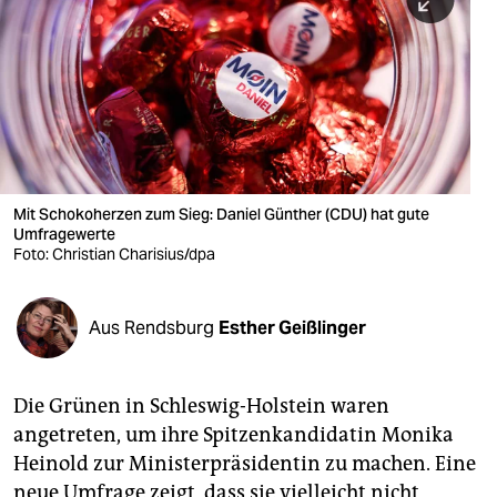
berlin
nord
wahrheit
verlag
verlag
Mit Schokoherzen zum Sieg: Daniel Günther (CDU) hat gute
Umfragewerte
veranstaltungen
Foto: Christian Charisius/dpa
shop
fragen & hilfe
Aus Rendsburg
Esther Geißlinger
unterstützen
Die Grünen in Schleswig-Holstein waren
abo
angetreten, um ihre Spitzenkandidatin Monika
genossenschaft
Heinold zur Ministerpräsidentin zu machen. Eine
neue Umfrage zeigt, dass sie vielleicht nicht