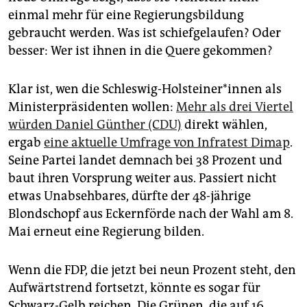
epaper login
einmal mehr für eine Regierungsbildung
gebraucht werden. Was ist schiefgelaufen? Oder
besser: Wer ist ihnen in die Quere gekommen?
Klar ist, wen die Schleswig-Holsteiner*innen als
Ministerpräsidenten wollen:
Mehr als drei Viertel
würden Daniel Günther (CDU)
direkt wählen,
ergab
eine aktuelle Umfrage von Infratest Dimap
.
Seine Partei landet demnach bei 38 Prozent und
baut ihren Vorsprung weiter aus. Passiert nicht
etwas Unabsehbares, dürfte der 48-jährige
Blondschopf aus Eckernförde nach der Wahl am 8.
Mai erneut eine Regierung bilden.
Wenn die FDP, die jetzt bei neun Prozent steht, den
Aufwärtstrend fortsetzt, könnte es sogar für
Schwarz-Gelb reichen. Die Grünen, die auf 16