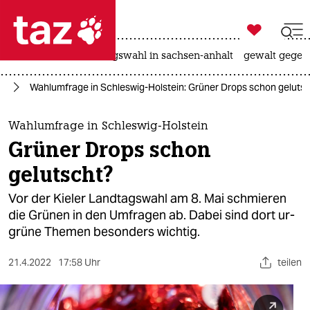

taz zahl ich
hitze
surfen
landtagswahl in sachsen-anhalt
gewalt gegen

taz zahl ich
22
Wahlumfrage in Schleswig-Holstein: Grüner Drops schon geluts
taz zahl ich
themen
Wahlumfrage in Schleswig-Holstein
Grüner Drops schon
politik
gelutscht?
öko
Vor der Kieler Landtagswahl am 8. Mai schmieren
die Grünen in den Umfragen ab. Dabei sind dort ur-
gesellschaft
grüne Themen besonders wichtig.
kultur
21.4.2022
17:58 Uhr
teilen
sport