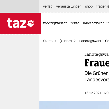
hautnavigation anspringen
hauptinhalt anspringen
footer anspringen
verlag
veranstaltungen
shop
fragen &
niedrigwasser
rente
landtagswahl i

taz zahl ich
taz zahl ich
Startseite
Nord
Landtagswahl in Sc
themen
politik
Landtagswah
Fraue
öko
Die Grünen
gesellschaft
Landesvorsi
kultur
16.12.2021
6:0
sport