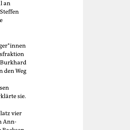
l an
 Steffen
e
e­r*in­nen
gsfraktion
en Burkhard
en den Weg
esen
lärte sie.
latz vier
in Ann-