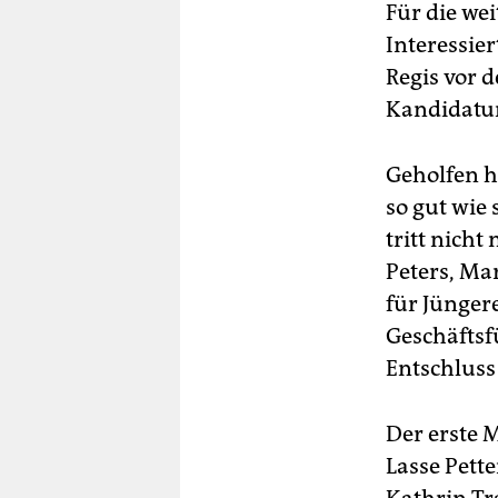
Für die wei
Interessier
Regis vor 
Kandidatur
Geholfen ha
so gut wie 
tritt nicht
Peters, Ma
für Jünger
Geschäftsfü
Entschluss 
Der erste M
Lasse Pette