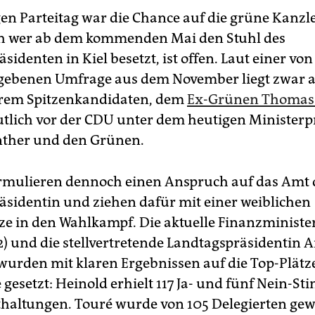
gen Parteitag war die Chance auf die grüne Kanzl
ch wer ab dem kommenden Mai den Stuhl des
sidenten in Kiel besetzt, ist offen. Laut einer vo
gebenen Umfrage aus dem November liegt zwar ak
hrem Spitzenkandidaten, dem
Ex-Grünen Thomas 
eutlich vor der CDU unter dem heutigen Minister
nther und den Grünen.
ormulieren dennoch einen Anspruch auf das Amt 
äsidentin und ziehen dafür mit einer weiblichen
ze in den Wahlkampf. Die aktuelle Finanzminist
2) und die stellvertretende Landtagspräsidentin 
 wurden mit klaren Ergebnissen auf die Top-Plätz
 gesetzt: Heinold erhielt 117 Ja- und fünf Nein-S
thaltungen. Touré wurde von 105 Delegierten gew