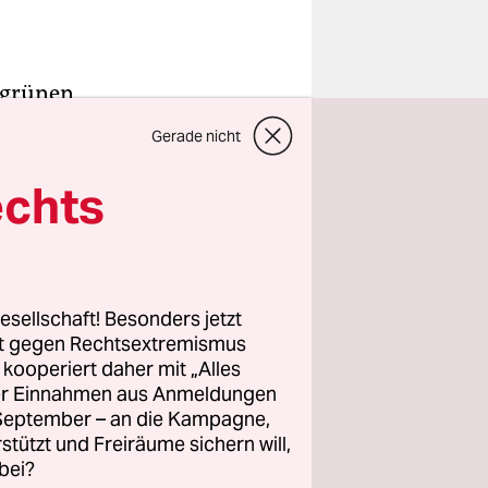
 grünen
hrin
Gerade nicht
parteitag
nen Platz
echts
kommende
s, mit dem
esellschaft! Besonders jetzt
rt gegen Rechtsextremismus
and am
z kooperiert daher mit „Alles
a­t*in­nen
ller Einnahmen aus Anmeldungen
t. Die
. September – an die Kampagne,
rstützt und Freiräume sichern will,
bei?