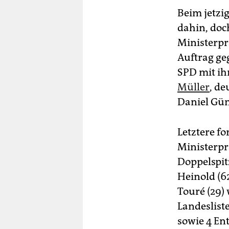
Beim jetzi
dahin, do
Ministerprä
Auftrag ge
SPD mit i
Müller
, d
Daniel Gü
Letztere f
Ministerpr
Doppelspit
Heinold (6
Touré (29)
Landesliste
sowie 4 En