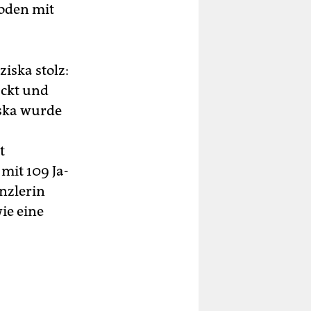
ioden mit
iska stolz:
ackt und
iska wurde
t
 mit 109 Ja-
nzlerin
ie eine