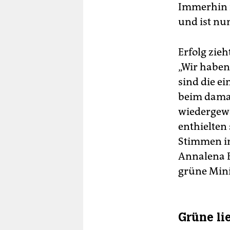
Immerhin r
und ist n
Erfolg zieh
„Wir haben
sind die e
beim damal
wiedergewäh
enthielten 
Stimmen im
Annalena B
grüne Mini
Grüne li