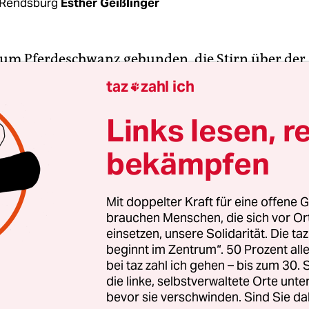
 Rendsburg
Esther Geißlinger
um Pferdeschwanz gebunden, die Stirn über der
alten gelegt: Mit starrem Blick verfolgte Ann-Kat
taz
zahl ich

die Wahlen beim schleswig-holsteinischen Landes
. Dreimal trat die Landesparteivorsitzende für ei
Links lesen, r
­di­da­t*in­nen­lis­te für die Parlamentswahl im 
bekämpfen
imal scheiterte sie.
ht die einzige Kampfabstimmung dieses Parteitag
Mit doppelter Kraft für eine offene G
brauchen Menschen, die sich vor O
partei personell in den Wahlkampf startete. Er f
einsetzen, unsere Solidarität. Die ta
n Wochenende in hybrider Form statt. Die Kan­di­d
beginnt im Zentrum“. 50 Prozent a
er auch vorerst nur für die Landesliste nominier
bei taz zahl ich gehen – bis zum 30
Wahl soll im Februar stattfinden – eine Formsache.
die linke, selbstverwaltete Orte unte
bevor sie verschwinden. Sind Sie da