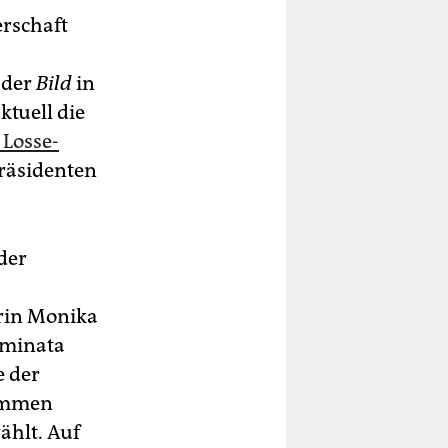
erschaft
n der
Bild
in
tuell die
Losse-
präsidenten
der
erin Monika
Aminata
e der
timmen
ählt. Auf