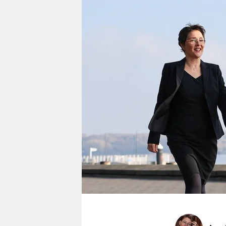
berlin
nord
wahrheit
verlag
verlag
veranstaltungen
shop
fragen & hilfe
unterstützen
abo
genossenschaft