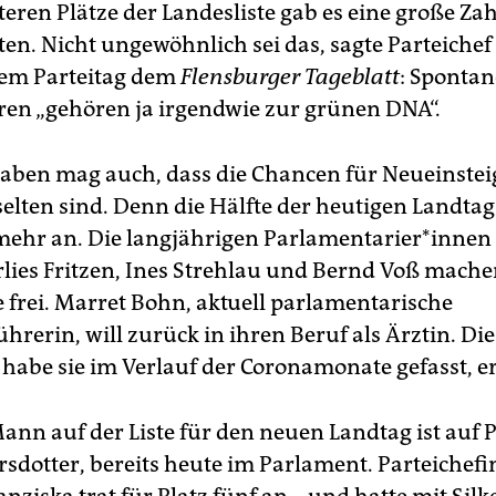
teren Plätze der Landesliste gab es eine große Zah
ten. Nicht ungewöhnlich sei das, sagte Parteichef
dem Parteitag dem
Flensburger Tageblatt
: Spontan
en „gehören ja irgendwie zur grünen DNA“.
ben mag auch, dass die Chancen für Neu­ein­stei­g
selten sind. Denn die Hälfte der heutigen Landta
 mehr an. Die langjährigen Par­la­men­ta­rie­r*in­n
rlies Fritzen, Ines Strehlau und Bernd Voß mach
e frei. Marret Bohn, aktuell parlamentarische
hrerin, will zurück in ihren Beruf als Ärztin. Di
habe sie im Verlauf der Coronamonate gefasst, erk
ann auf der Liste für den neuen Landtag ist auf P
rsdotter, bereits heute im Parlament. Parteichef