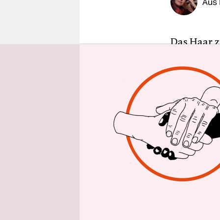
Aus
epaper login
Das Haar z
Maske in F
Tranziska 
der Grünen
auf der Kan
Mai an, dre
Es war nic
die Landes
vergangene
wurden dah
offizielle 