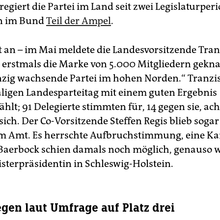
egiert die Partei im Land seit zwei Legislaturper
un im Bund
Teil der Ampel
.
t an – im Mai meldete die Landesvorsitzende Tranz
 erstmals die Marke von 5.000 Mitgliedern gekn
inzig wachsende Partei im hohen Norden.“ Tranz
igen Landesparteitag mit einem guten Ergebnis
lt; 91 Delegierte stimmten für, 14 gegen sie, ach
sich. Der Co-Vorsitzende Steffen Regis blieb sogar
 Amt. Es herrschte Aufbruchstimmung, eine Ka
aerbock schien damals noch möglich, genauso w
sterpräsidentin in Schleswig-Holstein.
egen laut Umfrage auf Platz drei