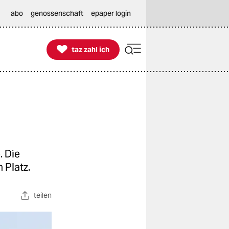
abo
genossenschaft
epaper login

taz zahl ich
taz zahl ich
. Die
 Platz.
teilen