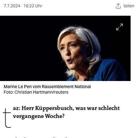
berlin
7.7.2024
16:22 Uhr
teilen
nord
wahrheit
verlag
verlag
veranstaltungen
shop
Marine Le Pen vom Rassemblement National
fragen & hilfe
Foto: Christian Hartmann/reuters
t
unterstützen
az: Herr Küppersbusch, was war schlecht
abo
vergangene Woche?
genossenschaft