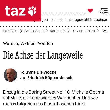

taz zahl ich
ceuta
hitze
bergsteigen
katzen
landtagswahl in sachsen-

taz zahl ich
Startseite
Gesellschaft
Kolumnen
US-Wahl 2024
Wahl
taz zahl ich
themen
Wahlen, Wahlen, Wahlen
Die Achse der Langeweile
politik
öko
Kolumne
Die Woche
gesellschaft
von
Friedrich Küppersbusch
kultur
Einzug in die Boring Street No. 10, Michelle Obama
auf Malle, ein kontroverses Wappentier. Und wie
sport
man erfolgreich aus Plastikflaschen trinkt.