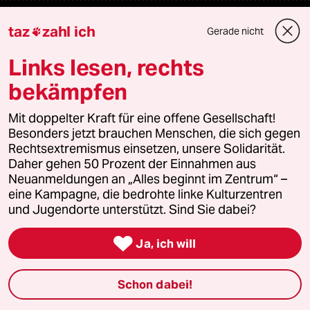
Fragen & Hilfe
taz
zahl ich
Gerade nicht

Links lesen, rechts
Feedback
bekämpfen
Aboservice
Mit doppelter Kraft für eine offene Gesellschaft!
Besonders jetzt brauchen Menschen, die sich gegen
ePaper Login
Rechtsextremismus einsetzen, unsere Solidarität.
Daher gehen 50 Prozent der Einnahmen aus
Downloads für Abonnierende
Neuanmeldungen an „Alles beginnt im Zentrum“ –
eine Kampagne, die bedrohte linke Kulturzentren
und Jugendorte unterstützt. Sind Sie dabei?
© 2026 taz Verlags und Vertriebs GmbH

Ja, ich will
Alle Rechte vorbehalten. Bei rechtlichen Fragen oder für Genehmigungen
wenden Sie sich bitte an
lizenzen@taz.de
Schon dabei!
Feedback
Redaktionsstatut
Kommune-Richtlinien
KI-