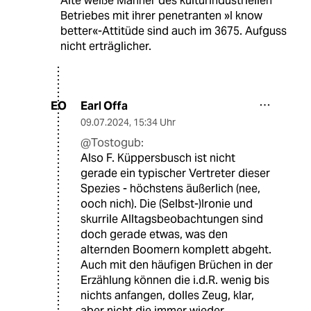
Alte weiße Männer des kulturindustriellen
Betriebes mit ihrer penetranten »I know
better«-Attitüde sind auch im 3675. Aufguss
nicht erträglicher.
Earl Offa
EO
09.07.2024
,
15:34 Uhr
@Tostogub:
Also F. Küppersbusch ist nicht
gerade ein typischer Vertreter dieser
Spezies - höchstens äußerlich (nee,
ooch nich). Die (Selbst-)Ironie und
skurrile Alltagsbeobachtungen sind
doch gerade etwas, was den
alternden Boomern komplett abgeht.
Auch mit den häufigen Brüchen in der
Erzählung können die i.d.R. wenig bis
nichts anfangen, dolles Zeug, klar,
aber nicht die immer wieder