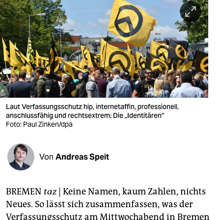
berlin
nord
wahrheit
verlag
verlag
veranstaltungen
Laut Verfassungsschutz hip, internetaffin, professionell,
anschlussfähig und rechtsextrem: Die „Identitären“
shop
Foto: Paul Zinken/dpa
fragen & hilfe
Von
Andreas Speit
unterstützen
abo
BREMEN
taz
| Keine Namen, kaum Zahlen, nichts
genossenschaft
Neues. So lässt sich zusammenfassen, was der
Verfassungsschutz am Mittwochabend in Bremen