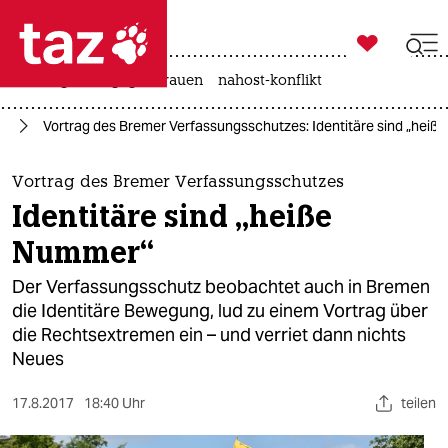

taz zahl ich
hitze
gewalt gegen frauen
nahost-konflikt

taz zahl ich
fD
Vortrag des Bremer Verfassungsschutzes: Identitäre sind „hei
taz zahl ich
themen
Vortrag des Bremer Verfassungsschutzes
Identitäre sind „heiße
politik
Nummer“
öko
Der Verfassungsschutz beobachtet auch in Bremen
die Identitäre Bewegung, lud zu einem Vortrag über
gesellschaft
die Rechtsextremen ein – und verriet dann nichts
Neues
kultur
sport
17.8.2017
18:40 Uhr
teilen