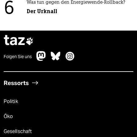
6
Was tun gegen den Energiewende-Rollback?
Der Urknall
taz

Folgen Sie uns
Ressorts
Politik
Öko
Gesellschaft