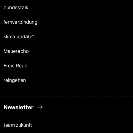
bundestalk
fernverbindung
klima update°
Mauerecho
Freie Rede
reingehen
Newsletter
team zukunft