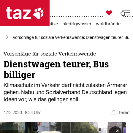

taz zahl ich
krieg in der ukraine
hitze
niedrigwasser
waldbrände

taz zahl ich
ut
Vorschläge für soziale Verkehrswende: Dienstwagen teurer, Bus b
taz zahl ich
themen
Vorschläge für soziale Verkehrswende
Dienstwagen teurer, Bus
politik
billiger
öko
Klimaschutz im Verkehr darf nicht zulasten Ärmerer
gehen. Nabu und Sozialverband Deutschland legen
gesellschaft
Ideen vor, wie das gelingen soll.
kultur
1.12.2020
8:24 Uhr
teilen
sport