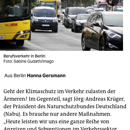
berlin
nord
wahrheit
verlag
verlag
Berufsverkehr in Berlin
Foto: Sabine Gudath/imago
veranstaltungen
shop
Aus Berlin
Hanna Gersmann
fragen & hilfe
Geht der Klimaschutz im Verkehr zulasten der
unterstützen
Ärmeren? Im Gegenteil, sagt Jörg-Andreas Krüger,
der Präsident des Naturschutzbundes Deutschland
abo
(Nabu). Es brauche nur andere Maßnahmen.
genossenschaft
„Heute leisten wir uns eine ganze Reihe von
Anreizen und Subventionen im Verkehrssektor,