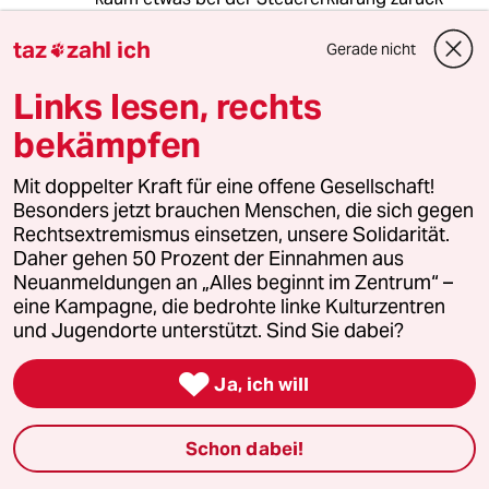
und geht bei der Entfernungspauschale eher
taz
zahl ich
leer aus."
Gerade nicht

Die Ursache liegt hier einzig und allein in der
Links lesen, rechts
geringen Besteuerung von niedrigen
bekämpfen
Einkommen. Das ist doch gesellschaftlich
POSITIV zu sehen!
Mit doppelter Kraft für eine offene Gesellschaft!
Besonders jetzt brauchen Menschen, die sich gegen
Ich würde auch gerne auf die
Rechtsextremismus einsetzen, unsere Solidarität.
Entfernungspauschale im Tausch für
Daher gehen 50 Prozent der Einnahmen aus
Steuerfreiheit verzichten.
Neuanmeldungen an „Alles beginnt im Zentrum“ –
eine Kampagne, die bedrohte linke Kulturzentren
und Jugendorte unterstützt. Sind Sie dabei?
05838 (Profil gelöscht)
0G
02.12.2020
,
08:40 Uhr

Ja, ich will
Der geldwerte Vorteil von Dienstwägen wird
jetzt schon versteuert.
Schon dabei!