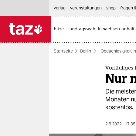
hautnavigation anspringen
hauptinhalt anspringen
footer anspringen
verlag
veranstaltungen
shop
fragen &
hitze
landtagswahl in sachsen-anhalt

taz zahl ich
taz zahl ich
Startseite
Berlin
Obdachlosigkeit in
themen
politik
Vorläufiges
Nur 
öko
Die meisten
gesellschaft
Monaten nu
kostenlos.
kultur
sport
2.8.2022
17:35