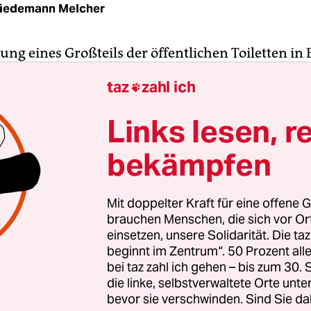
riedemann Melcher
ng eines Großteils der öffentlichen Toiletten in 
st nur noch mit Kreditkarte, Girokarte oder Sma
taz
zahl ich

in. Das verkündete die Senatsverwaltung für Umw
 Verbraucher- und Klimaschutz am Montag. Am s
Links lesen, r
h Vertrag zuständige Wall GmbH
bereits angefan
bekämpfen
für den bargeldlosen Betrieb umzurüsten. Dieser P
hsten Wochen für 230 der 280 von Wall betriebene
sen sein.
Mit doppelter Kraft für eine offene G
brauchen Menschen, die sich vor O
n 50 Toiletten sollen probehalber bis Mitte Febru
einsetzen, unsere Solidarität. Die ta
beginnt im Zentrum“. 50 Prozent a
werden. Die stadtentwicklungspolitische Sprecher
bei taz zahl ich gehen – bis zum 30
alin Gennburg zeigt sich von der schnellen Umr
die linke, selbstverwaltete Orte unte
und kritisiert diese scharf. Durch den Wegfall de
bevor sie verschwinden. Sind Sie da