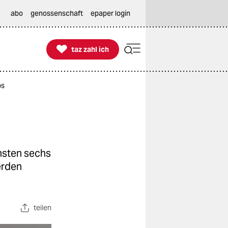
abo
genossenschaft
epaper login

taz zahl ich
taz zahl ich
os
chsten sechs
erden
teilen