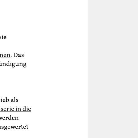
sie
n­nen
. Das
nkündigung
ieb als
erie in die
 werden
usgewertet