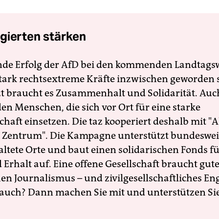
gierten stärken
nde Erfolg der AfD bei den kommenden Landtags
 stark rechtsextreme Kräfte inzwischen geworden 
zt braucht es Zusammenhalt und Solidarität. Auc
en Menschen, die sich vor Ort für eine starke
schaft einsetzen. Die taz kooperiert deshalb mit "A
 Zentrum". Die Kampagne unterstützt bundesweit
altete Orte und baut einen solidarischen Fonds f
Erhalt auf. Eine offene Gesellschaft braucht gute
en Journalismus – und zivilgesellschaftliches E
 auch? Dann machen Sie mit und unterstützen Si