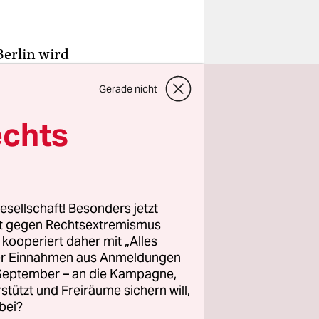
Berlin wird
rtphone
Gerade nicht
elt,
elben Tag
echts
gen, die
rozess soll
n Toiletten
esellschaft! Besonders jetzt
rt gegen Rechtsextremismus
ar 2023
z kooperiert daher mit „Alles
ller Einnahmen aus Anmeldungen
in der
. September – an die Kampagne,
üstung
rstützt und Freiräume sichern will,
s
bei?