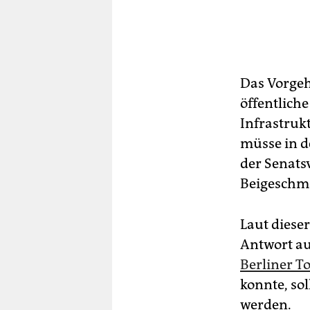
Das Vorgeh
öffentliche
Infrastruk
müsse in d
der Senats
Beigeschm
Laut dieser
Antwort a
Berliner To
konnte, so
werden.