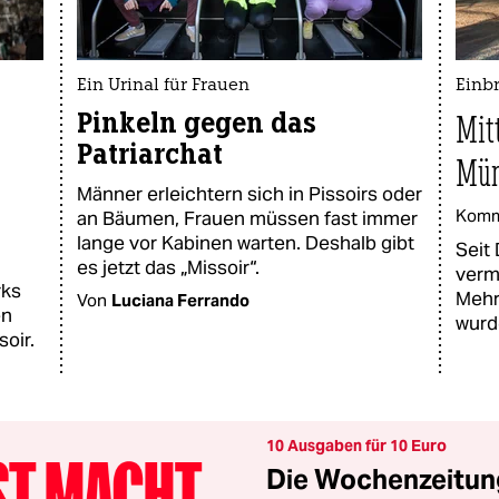
Ein Urinal für Frauen
Einbr
Pinkeln gegen das
Mit
Patriarchat
Mün
Männer erleichtern sich in Pissoirs oder
Komm
an Bäumen, Frauen müssen fast immer
lange vor Kabinen warten. Deshalb gibt
Seit
es jetzt das „Missoir“.
verm
rks
Mehr
Von
Luciana Ferrando
en
wurd
soir.
10 Ausgaben für 10 Euro
Die Wochenzeitung