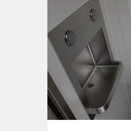
berlin
nord
wahrheit
verlag
verlag
veranstaltungen
shop
fragen & hilfe
unterstützen
abo
genossenschaft