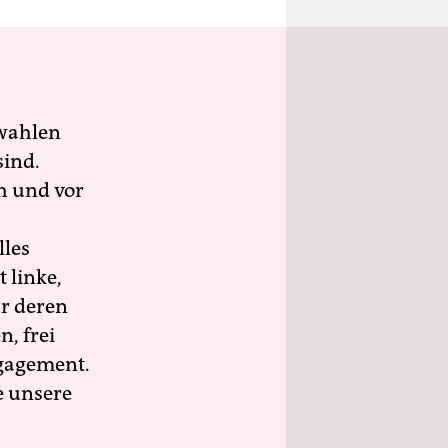
wahlen
sind.
h und vor
lles
 linke,
ür deren
n, frei
ngagement.
e unsere