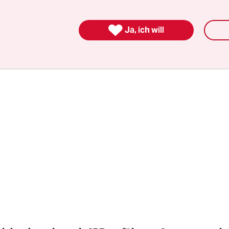
en Toiletten kümmerte und dafür nichts verlangte
nen Plakatflächen werben zu dürfen.

Ja, ich will