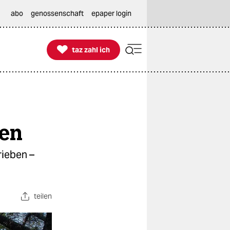
abo
genossenschaft
epaper login

taz zahl ich
taz zahl ich
hen
rieben –
teilen