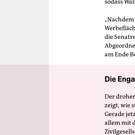
sodass Wal
„Nachdem d
Werbefläch
die Senats
Abgeordnet
am Ende Be
Die Enga
Der drohe
zeigt, wie
Gerade jet
allem mit d
Zivilgesell