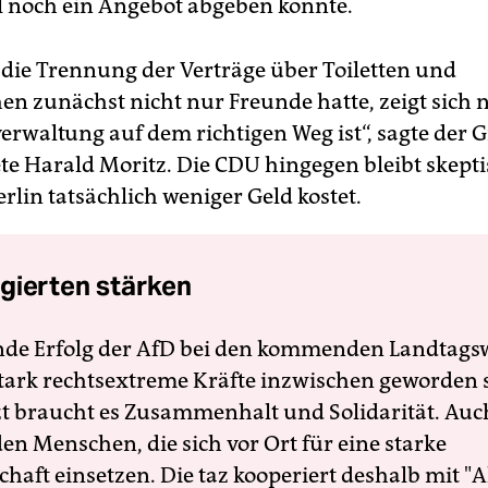
l noch ein Angebot abgeben konnte.
ie Trennung der Verträge über Toiletten und
en zunächst nicht nur Freunde hatte, zeigt sich 
verwaltung auf dem richtigen Weg ist“, sagte der 
e Harald Moritz. Die CDU hingegen bleibt skepti
rlin tatsächlich weniger Geld kostet.
gierten stärken
nde Erfolg der AfD bei den kommenden Landtags
 stark rechtsextreme Kräfte inzwischen geworden 
zt braucht es Zusammenhalt und Solidarität. Auc
en Menschen, die sich vor Ort für eine starke
schaft einsetzen. Die taz kooperiert deshalb mit "A