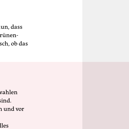
nun, dass
Grünen-
sch, ob das
wahlen
sind.
h und vor
lles