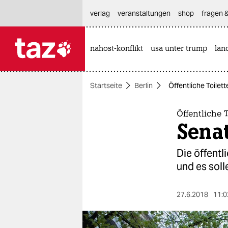
hautnavigation anspringen
hauptinhalt anspringen
footer anspringen
verlag
veranstaltungen
shop
fragen &
nahost-konflikt
usa unter trump
lan

taz zahl ich
taz zahl ich
Startseite
Berlin
Öffentliche Toilet
themen
politik
Öffentliche T
Sena
öko
Die öffentl
gesellschaft
und es sol
kultur
27.6.2018
11:0
sport