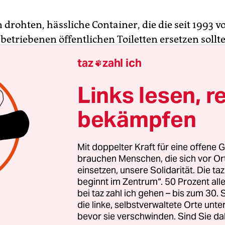
 drohten, hässliche Container, die die seit 1993 v
betriebenen öffentlichen Toiletten ersetzen soll
 nicht mehr interessiert an den Toi­letten, ein Na
taz
zahl ich

icht rechtzeitig verfügbar. Umso überraschender 
torin Regine Günther am Dienstag verkündete: 
Links lesen, r
ür die nächsten 15 Jahre den Zuschlag bekommen.
bekämpfen
er von vier Anbietern das günstigste Angebot ab 
ten Entwurf für neue Toiletten vor.
Mit doppelter Kraft für eine offene G
 in bewährten Händen“, sagte die parteilose Grün
brauchen Menschen, die sich vor O
einsetzen, unsere Solidarität. Die ta
 Zahl und Qualität würden sich deutlich erhöhen.
beginnt im Zentrum“. 50 Prozent a
gen war 2016 noch unter der rot-schwarzen Koal
bei taz zahl ich gehen – bis zum 30
des über 20 Jahre alten Vertrags mit Wall zum J
die linke, selbstverwaltete Orte unte
sah nämlich vor, dass sich das Unternehmen um d
bevor sie verschwinden. Sind Sie da