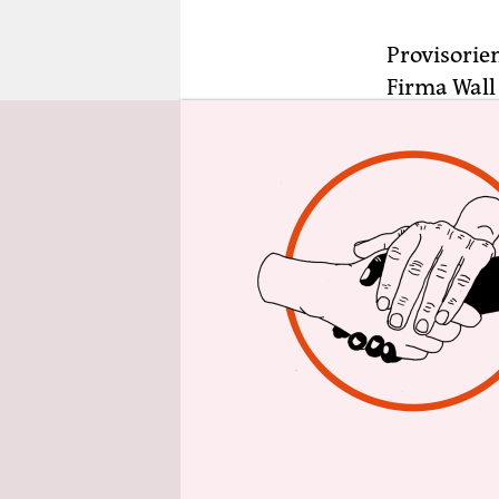
epaper login
Provisorien
Firma Wall 
Wall schien
war aber n
Umweltsena
hat auch f
laut Günth
den schöns
„Es bleibt
Senatorin,
Vorangegan
Kündigung 
2018. Der 