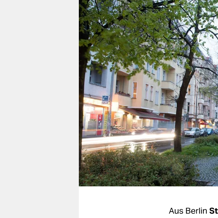
berlin
nord
wahrheit
verlag
verlag
veranstaltungen
shop
fragen & hilfe
unterstützen
abo
genossenschaft
Aus Berlin
St