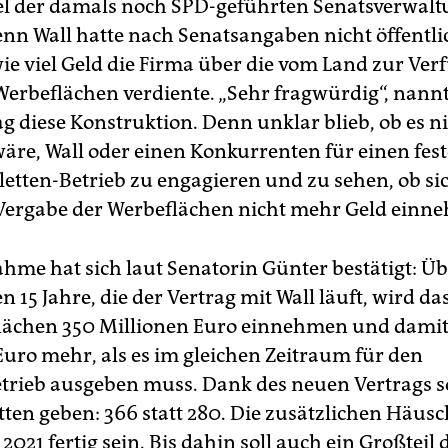
el der damals noch SPD-geführten Senatsverwalt
nn Wall hatte nach Senatsangaben nicht öffentli
ie viel Geld die Firma über die vom Land zur Ve
 Werbeflächen verdiente. „Sehr fragwürdig“, nan
g diese Konstruktion. Denn unklar blieb, ob es n
wäre, Wall oder einen Konkurrenten für einen fes
iletten-Betrieb zu engagieren und zu sehen, ob si
Vergabe der Werbeflächen nicht mehr Geld einne
hme hat sich laut Senatorin Günter bestätigt: Üb
15 Jahre, die der Vertrag mit Wall läuft, wird da
lächen 350 Millionen Euro einnehmen und damit
Euro mehr, als es im gleichen Zeitraum für den
etrieb ausgeben muss. Dank des neuen Vertrags so
tten geben: 366 statt 280. Die zusätzlichen Häusc
2021 fertig sein. Bis dahin soll auch ein Großteil 