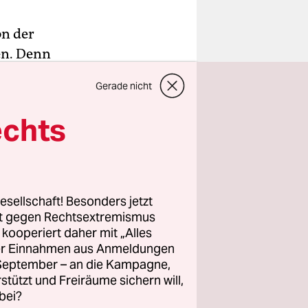
on der
ten. Denn
chfolger
Gerade nicht
ist, was
Die Firma
echts
 Sie gab
und legte
esellschaft! Besonders jetzt
en-nahe
rt gegen Rechtsextremismus
z kooperiert daher mit „Alles
ller Einnahmen aus Anmeldungen
ition eine
. September – an die Kampagne,
ahresende
rstützt und Freiräume sichern will,
ie
bei?