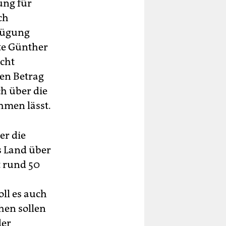
ung für
ch
rfügung
nte Günther
icht
ten Betrag
ch über die
hmen lässt.
er die
s Land über
 rund 50
ll es auch
hen sollen
der