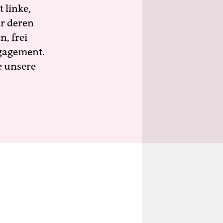
 linke,
ür deren
n, frei
ngagement.
e unsere