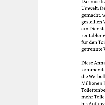
Das missfi
Umwelt: De
gemacht, w
gestellten
am Diensta
rentabler 
für den To
getrennte 
Diese Anna
kommenden 
die Werbef
Millionen 
Toilettenb
mehr Toile
bis Anfang 