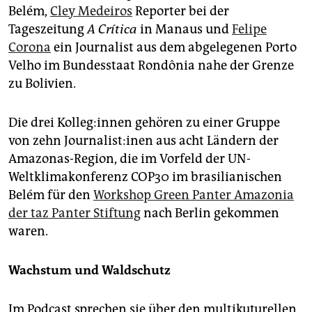
Belém,
Cley Medeiros
Reporter bei der
Tageszeitung
A Crítica
in Manaus und
Felipe
Corona
ein Journalist aus dem abgelegenen Porto
Velho im Bundesstaat Rondônia nahe der Grenze
zu Bolivien.
Die drei Kol­le­g:in­nen gehören zu einer Gruppe
von zehn Jour­na­lis­t:i­nen aus acht Ländern der
Amazonas-Region, die im Vorfeld der UN-
Weltklimakonferenz COP30 im brasilianischen
Belém für den
Workshop Green Panter Amazonia
der taz Panter Stiftung
nach Berlin gekommen
waren.
Wachstum und Waldschutz
Im Podcast sprechen sie über den multikuturellen