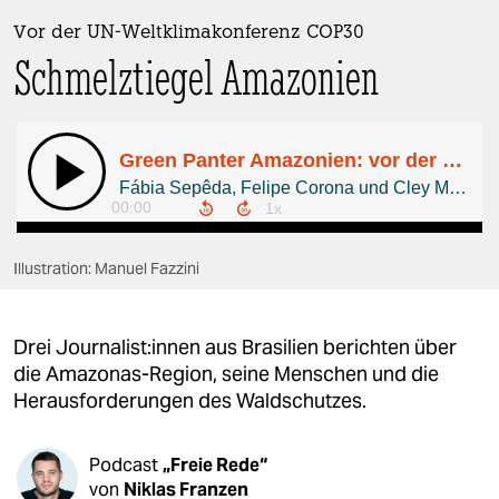
berlin
Vor der UN-Weltklimakonferenz COP30
nord
Schmelztiegel Amazonien
wahrheit
verlag
verlag
veranstaltungen
Illustration: Manuel Fazzini
shop
fragen & hilfe
Drei Jour­na­lis­t:in­nen aus Brasilien berichten über
unterstützen
die Amazonas-Region, seine Menschen und die
Herausforderungen des Waldschutzes.
abo
genossenschaft
Podcast
„Freie Rede“
von
Niklas Franzen