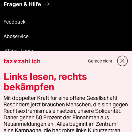
Fragen & Hilfe
Feedback
Aboservice
ePaper Login
taz
zahl ich
Gerade nicht

Downloads für Abonnierende
Links lesen, rechts
bekämpfen
© 2026 taz Verlags und Vertriebs GmbH
Mit doppelter Kraft für eine offene Gesellschaft!
Alle Rechte vorbehalten. Bei rechtlichen Fragen oder für Genehmigungen
wenden Sie sich bitte an
lizenzen@taz.de
Besonders jetzt brauchen Menschen, die sich gegen
Rechtsextremismus einsetzen, unsere Solidarität.
Daher gehen 50 Prozent der Einnahmen aus
Feedback
Redaktionsstatut
Kommune-Richtlinien
KI-
Neuanmeldungen an „Alles beginnt im Zentrum“ –
eine Kampagne, die bedrohte linke Kulturzentren