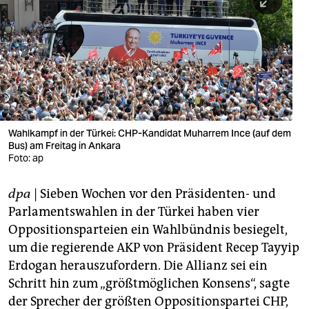
berlin
nord
wahrheit
verlag
verlag
Wahlkampf in der Türkei: CHP-Kandidat Muharrem Ince (auf dem
Bus) am Freitag in Ankara
veranstaltungen
Foto: ap
shop
dpa
| Sieben Wochen vor den Präsidenten- und
fragen & hilfe
Parlamentswahlen in der Türkei haben vier
unterstützen
Oppositionsparteien ein Wahlbündnis besiegelt,
um die regierende AKP von Präsident Recep Tayyip
abo
Erdogan herauszufordern. Die Allianz sei ein
Schritt hin zum „größtmöglichen Konsens“, sagte
genossenschaft
der Sprecher der größten Oppositionspartei CHP,