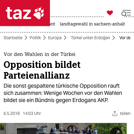

taz zahl ich
autowahn
hitze
arbeit
landtagswahl in sachsen-anhalt

taz zahl ich
Startseite
Politik
Europa
Türkei unter Erdoğan
Vor den
taz zahl ich
themen
Vor den Wahlen in der Türkei
Opposition bildet
politik
Parteienallianz
öko
Die sonst gespaltene türkische Opposition rauft
sich zusammen: Wenige Wochen vor den Wahlen
gesellschaft
bildet sie ein Bündnis gegen Erdogans AKP.
kultur
6.5.2018
14:03 Uhr
teilen
sport