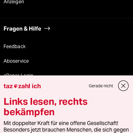
Anzeigen
Fragen & Hilfe
Feedback
Aboservice
ePaper Login
taz
zahl ich
Gerade nicht

Downloads für Abonnierende
Links lesen, rechts
bekämpfen
© 2026 taz Verlags und Vertriebs GmbH
Mit doppelter Kraft für eine offene Gesellschaft!
Alle Rechte vorbehalten. Bei rechtlichen Fragen oder für Genehmigungen
wenden Sie sich bitte an
lizenzen@taz.de
Besonders jetzt brauchen Menschen, die sich gegen