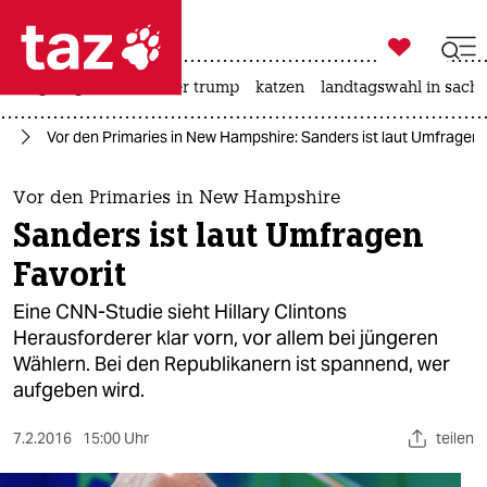

taz zahl ich
bergsteigen
usa unter trump
katzen
landtagswahl in sachs

taz zahl ich
mp
Vor den Primaries in New Hampshire: Sanders ist laut Umfragen 
taz zahl ich
themen
Vor den Primaries in New Hampshire
Sanders ist laut Umfragen
politik
Favorit
öko
Eine CNN-Studie sieht Hillary Clintons
Herausforderer klar vorn, vor allem bei jüngeren
gesellschaft
Wählern. Bei den Republikanern ist spannend, wer
aufgeben wird.
kultur
sport
7.2.2016
15:00 Uhr
teilen