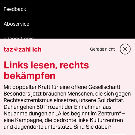
Feedback
Aboservice
ePaper Login
taz
zahl ich
Gerade nicht

Downloads für Abonnierende
Links lesen, rechts
bekämpfen
© 2026 taz Verlags und Vertriebs GmbH
Mit doppelter Kraft für eine offene Gesellschaft!
Alle Rechte vorbehalten. Bei rechtlichen Fragen oder für Genehmigungen
wenden Sie sich bitte an
lizenzen@taz.de
Besonders jetzt brauchen Menschen, die sich gegen
Rechtsextremismus einsetzen, unsere Solidarität.
Daher gehen 50 Prozent der Einnahmen aus
Feedback
Redaktionsstatut
Kommune-Richtlinien
KI-
Neuanmeldungen an „Alles beginnt im Zentrum“ –
eine Kampagne, die bedrohte linke Kulturzentren
Leitlinie
Informant
Datenschutz
Impressum
AGB
und Jugendorte unterstützt. Sind Sie dabei?