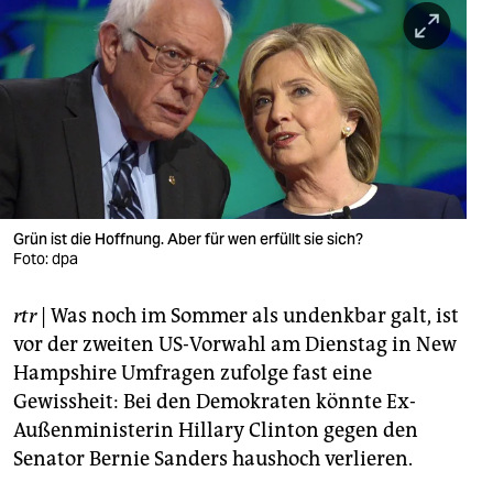
berlin
nord
wahrheit
verlag
verlag
veranstaltungen
Grün ist die Hoffnung. Aber für wen erfüllt sie sich?
Foto: dpa
shop
rtr
| Was noch im Sommer als undenkbar galt, ist
fragen & hilfe
vor der zweiten US-Vorwahl am Dienstag in New
unterstützen
Hampshire Umfragen zufolge fast eine
Gewissheit: Bei den Demokraten könnte Ex-
abo
Außenministerin Hillary Clinton gegen den
genossenschaft
Senator Bernie Sanders haushoch verlieren.