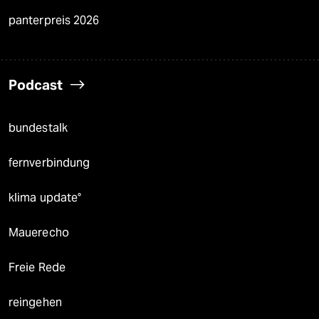
panterpreis 2026
Podcast
bundestalk
fernverbindung
klima update°
Mauerecho
Freie Rede
reingehen