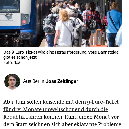
berlin
nord
wahrheit
verlag
verlag
Das 9-Euro-Ticket wird eine Herausforderung: Volle Bahnsteige
gibt es schon jetzt
veranstaltungen
Foto: dpa
shop
Aus Berlin
Josa Zeitlinger
fragen & hilfe
unterstützen
Ab 1. Juni sollen Reisende
mit dem 9-Euro-Ticket
abo
für drei Monate umweltschonend durch die
Republik fahren
können. Rund einen Monat vor
genossenschaft
dem Start zeichnen sich aber eklatante Probleme