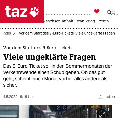

taz zahl ich
hitze
landtagswahl in sachsen-anhalt
iran-krieg
ceuta

taz zahl ich
wandel
Vor dem Start des 9-Euro-Tickets: Viele ungeklärte Fragen
taz zahl ich
themen
Vor dem Start des 9-Euro-Tickets
Viele ungeklärte Fragen
politik
Das 9-Euro-Ticket soll in den Sommermonaten der
öko
Verkehrswende einen Schub geben. Ob das gut
geht, scheint einen Monat vorher alles andere als
gesellschaft
sicher.
kultur
4.5.2022
9:19 Uhr
teilen
sport