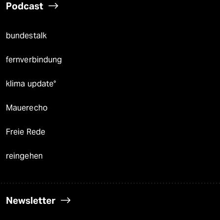
Podcast
bundestalk
fernverbindung
klima update°
Mauerecho
Freie Rede
reingehen
Newsletter