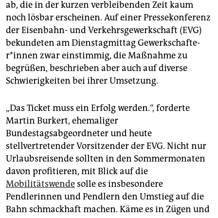
epaper login
ab, die in der kurzen verbleibenden Zeit kaum
noch lösbar erscheinen. Auf einer Pressekonferenz
der Eisenbahn- und Verkehrsgewerkschaft (EVG)
bekundeten am Dienstagmittag Ge­werk­schaf­te­
r*in­nen zwar einstimmig, die Maßnahme zu
begrüßen, beschrieben aber auch auf diverse
Schwierigkeiten bei ihrer Umsetzung.
„Das Ticket muss ein Erfolg werden.“, forderte
Martin Burkert, ehemaliger
Bundestagsabgeordneter und heute
stellvertretender Vorsitzender der EVG. Nicht nur
Urlaubsreisende sollten in den Sommermonaten
davon profitieren, mit Blick auf die
Mobilitätswende
solle es insbesondere
Pendlerinnen und Pendlern den Umstieg auf die
Bahn schmackhaft machen. Käme es in Zügen und