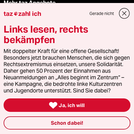
Mehr taz Angebote
taz
zahl ich
Gerade nicht

Reisen
Links lesen, rechts
bekämpfen
Kantine
Mit doppelter Kraft für eine offene Gesellschaft!
Shop
Besonders jetzt brauchen Menschen, die sich gegen
Rechtsextremismus einsetzen, unsere Solidarität.
Anzeigen
Daher gehen 50 Prozent der Einnahmen aus
Neuanmeldungen an „Alles beginnt im Zentrum“ –
eine Kampagne, die bedrohte linke Kulturzentren
und Jugendorte unterstützt. Sind Sie dabei?
Fragen & Hilfe

Ja, ich will
Feedback
Schon dabei!
Aboservice