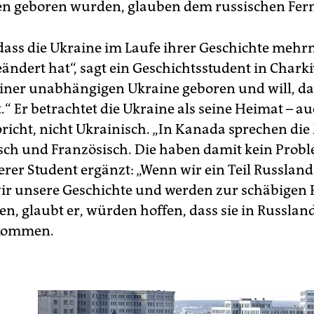
en geboren wurden, glauben dem russischen Fer
 dass die Ukraine im Laufe ihrer Geschichte mehr
ändert hat“, sagt ein Geschichtsstudent in Chark
 einer unabhängigen Ukraine geboren und will, das
.“ Er betrachtet die Ukraine als seine Heimat – a
pricht, nicht Ukrainisch. „In Kanada sprechen di
sch und Französisch. Die haben damit kein Probl
derer Student ergänzt: „Wenn wir ein Teil Russlan
wir unsere Geschichte und werden zur schäbigen 
en, glaubt er, würden hoffen, dass sie in Russla
kommen.