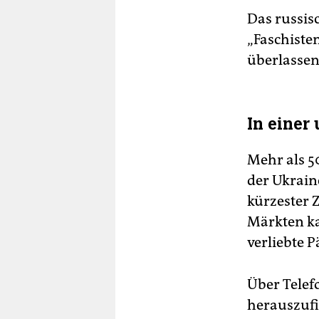
Das russisc
„Faschiste
überlassen
In einer
Mehr als 5
der Ukraine
kürzester 
Märkten ka
verliebte P
Über Telef
herauszufin