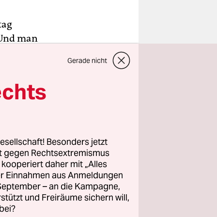
tag
 Und man
 meisten
Gerade nicht
ezahlen.
tel und
echts
ungen
n der
von jedem,
esellschaft! Besonders jetzt
rt gegen Rechtsextremismus
z kooperiert daher mit „Alles
ag nach
ller Einnahmen aus Anmeldungen
. Auf dem
. September – an die Kampagne,
rstützt und Freiräume sichern will,
bei?