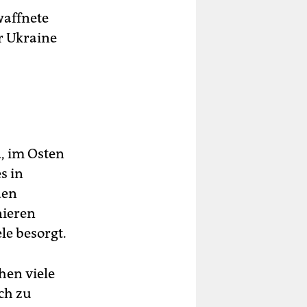
waffnete
r Ukraine
, im Osten
s in
den
nieren
le besorgt.
hen viele
och zu