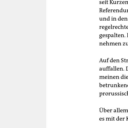
seit Kurze
Referendum
und in den
regelrechte
gespalten.
nehmen zu 
Auf den St
auffallen.
meinen die
betrunkene
prorussisc
Über allem
es mit der 