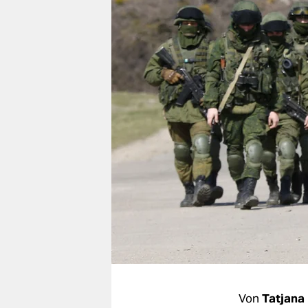
berlin
nord
wahrheit
verlag
verlag
veranstaltungen
shop
fragen & hilfe
unterstützen
abo
genossenschaft
Von
Tatjan