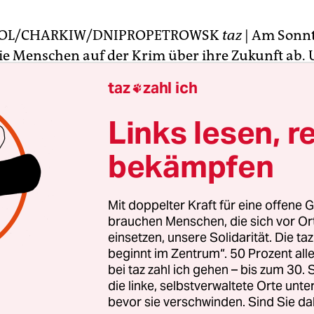
POL/CHARKIW/DNIPROPETROWSK
taz
| Am Sonn
e Menschen auf der Krim über ihre Zukunft ab.
en Tagen davor, wie die Nervosität wächst. In den
taz
zahl ich

 und Cafés kann man nicht mehr mit EC-Karte b
nken stehen Schlangen. Die Preise für Lebensmit
Links lesen, r
nd gestiegen. Man bekommt keine fremden Währ
bekämpfen
 die meisten Lieferungen auf die Krim bleiben a
cken. Sicherheitskräfte untersuchen das Gepäck 
binsel im Süden der Ukraine betritt.
Mit doppelter Kraft für eine offene G
brauchen Menschen, die sich vor O
einsetzen, unsere Solidarität. Die ta
lichen Verkehrsmittel fahren, aber schon einen T
beginnt im Zentrum“. 50 Prozent a
ndum sollen die Ticketpreise verdoppelt werden
bei taz zahl ich gehen – bis zum 30
landen nur noch Flugzeuge aus Moskau.
die linke, selbstverwaltete Orte unte
bevor sie verschwinden. Sind Sie da