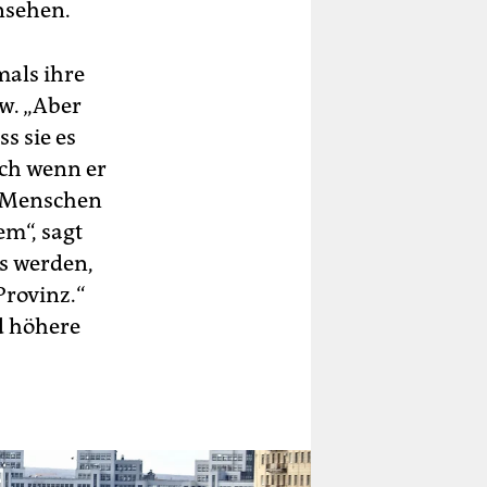
nsehen.
mals ihre
iw. „Aber
s sie es
uch wenn er
e Menschen
em“, sagt
ds werden,
Provinz.“
nd höhere