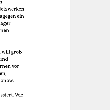
m
 Netzwerken
dagegen ein
Lager
onen
 will groß
 und
rnen vor
en,
jonow.
siert. Wie