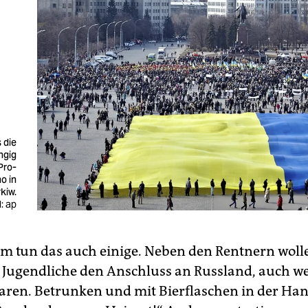
s die
ngig
 Pro-
o in
kiw.
d: ap
im tun das auch einige. Neben den Rentnern wolle
e Jugendliche den Anschluss an Russland, auch we
aren. Betrunken und mit Bierflaschen in der Han