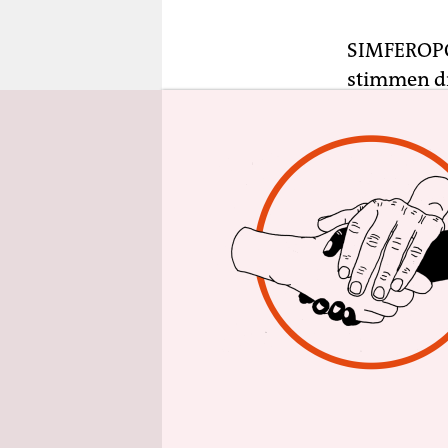
epaper login
SIMFERO
stimmen di
merkt in d
Geschäften
Vor den Ba
Benzin si
mehr. Auch
Grenze ste
der die Hal
Die öffent
dem Refere
Flughafen 