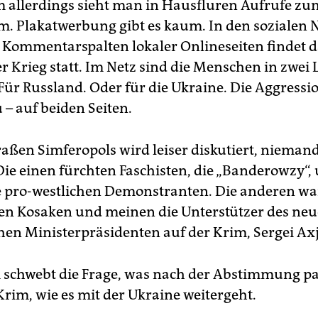
m allerdings sieht man in Hausfluren Aufrufe zu
. Plakatwerbung gibt es kaum. In den sozialen
 Kommentarspalten lokaler Onlineseiten findet 
r Krieg statt. Im Netz sind die Menschen in zwei 
 Für Russland. Oder für die Ukraine. Die Aggressi
– auf beiden Seiten.
raßen Simferopols wird leiser diskutiert, niemand
 Die einen fürchten Faschisten, die „Banderowzy“,
 pro-westlichen Demonstranten. Die anderen wa
n Kosaken und meinen die Unterstützer des neu
hen Ministerpräsidenten auf der Krim, Sergei Ax
 schwebt die Frage, was nach der Abstimmung pas
Krim, wie es mit der Ukraine weitergeht.