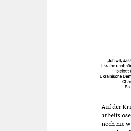
„Ich will, das
Ukraine unabhä
bleibt“:
Ukrainische Dem
Char
Bil
Auf der Kr
arbeitslos
noch nie w