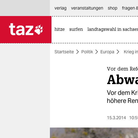
hautnavigation anspringen
hauptinhalt anspringen
footer anspringen
verlag
veranstaltungen
shop
fragen &
hitze
surfen
landtagswahl in sachse

taz zahl ich
taz zahl ich
Startseite
Politik
Europa
Krieg i
themen
politik
Vor dem Ref
Abwa
öko
Vor dem Kr
gesellschaft
höhere Rent
kultur
15.3.2014
10:5
sport