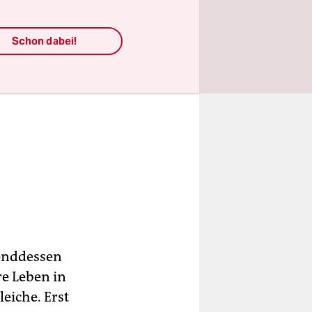
Schon dabei!
renddessen
re Leben in
eiche. Erst