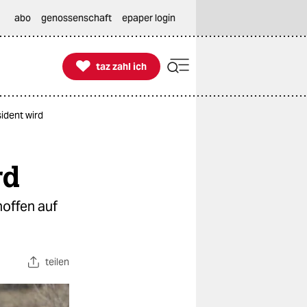
abo
genossenschaft
epaper login

taz zahl ich
taz zahl ich
ident wird
rd
offen auf
teilen