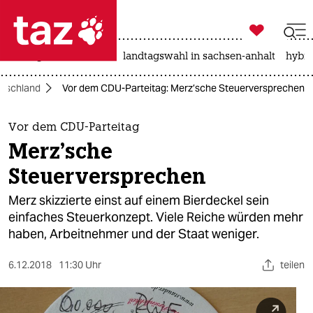

taz zahl ich
niedrigwasser
rente
landtagswahl in sachsen-anhalt
hybri

taz zahl ich
tschland
Vor dem CDU-Parteitag: Merz’sche Steuerversprechen
taz zahl ich
themen
Vor dem CDU-Parteitag
Merz’sche
politik
Steuerversprechen
öko
Merz skizzierte einst auf einem Bierdeckel sein
einfaches Steuerkonzept. Viele Reiche würden mehr
gesellschaft
haben, Arbeitnehmer und der Staat weniger.
kultur
6.12.2018
11:30 Uhr
teilen
sport