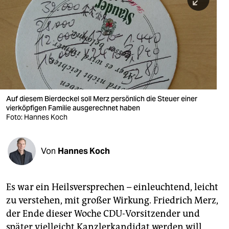
berlin
nord
wahrheit
verlag
verlag
Auf diesem Bierdeckel soll Merz persönlich die Steuer einer
vierköpfigen Familie ausgerechnet haben
veranstaltungen
Foto: Hannes Koch
shop
fragen & hilfe
Von
Hannes Koch
unterstützen
Es war ein Heilsversprechen – einleuchtend, leicht
abo
zu verstehen, mit großer Wirkung. Friedrich Merz,
genossenschaft
der Ende dieser Woche CDU-Vorsitzender und
später vielleicht Kanzlerkandidat werden will,