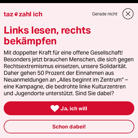
taz
zahl ich
Gerade nicht

Veranstaltungen
Links lesen, rechts
Demnächst
bekämpfen
Vor Ort
Mit doppelter Kraft für eine offene Gesellschaft!
Besonders jetzt brauchen Menschen, die sich gegen
Rechtsextremismus einsetzen, unsere Solidarität.
Live im Stream
Daher gehen 50 Prozent der Einnahmen aus
Neuanmeldungen an „Alles beginnt im Zentrum“ –
Vergangene
eine Kampagne, die bedrohte linke Kulturzentren
und Jugendorte unterstützt. Sind Sie dabei?
taz lab 2027

Ja, ich will
Mehr taz Lesestoff
Schon dabei!