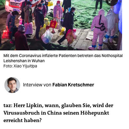
berlin
nord
wahrheit
verlag
verlag
Mit dem Coronavirus infizierte Patienten betreten das Nothospital
Leishenshan in Wuhan
veranstaltungen
Foto: Xiao Yiju/dpa
shop
fragen & hilfe
Interview von
Fabian Kretschmer
unterstützen
taz: Herr Lipkin, wann, glauben Sie, wird der
abo
Virusausbruch in China seinen Höhepunkt
genossenschaft
erreicht haben?