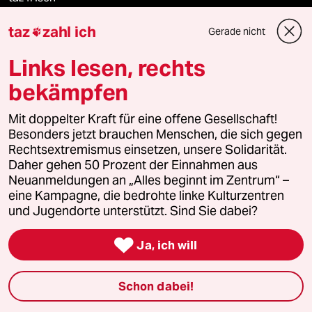
taz
zahl ich
Gerade nicht
taz zahl ich

Links lesen, rechts
taz lab Infobrief
bekämpfen
Mit doppelter Kraft für eine offene Gesellschaft!
Veranstaltungen
Besonders jetzt brauchen Menschen, die sich gegen
Rechtsextremismus einsetzen, unsere Solidarität.
Daher gehen 50 Prozent der Einnahmen aus
Demnächst
Neuanmeldungen an „Alles beginnt im Zentrum“ –
eine Kampagne, die bedrohte linke Kulturzentren
Vor Ort
und Jugendorte unterstützt. Sind Sie dabei?
Live im Stream

Ja, ich will
Vergangene
Schon dabei!
taz lab 2027