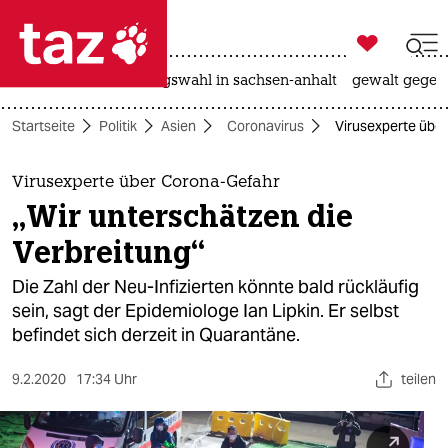

taz zahl ich
hitze
surfen
landtagswahl in sachsen-anhalt
gewalt gegen

taz zahl ich
Startseite
Politik
Asien
Coronavirus
Virusexperte über
taz zahl ich
themen
Virusexperte über Corona-Gefahr
„Wir unterschätzen die
politik
Verbreitung“
öko
Die Zahl der Neu-Infizierten könnte bald rückläufig
sein, sagt der Epidemiologe Ian Lipkin. Er selbst
gesellschaft
befindet sich derzeit in Quarantäne.
kultur
9.2.2020
17:34 Uhr
teilen
sport