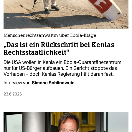
berlin
nord
wahrheit
Menschenrechtsanwältin über Ebola-Klage
verlag
„Das ist ein Rückschritt bei Kenias
Rechtsstaatlichkeit“
verlag
Die USA wollen in Kenia ein Ebola-Quarantänezentrum
veranstaltungen
nur für US-Bürger aufbauen. Ein Gericht stoppte das
Vorhaben – doch Kenias Regierung hält daran fest.
shop
Interview von
Simone Schlindwein
fragen & hilfe
23.6.2026
unterstützen
abo
genossenschaft