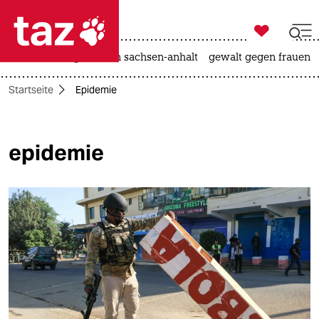

taz zahl ich
hitze
landtagswahl in sachsen-anhalt
gewalt gegen frauen

taz zahl ich
Startseite
Epidemie
taz zahl ich
themen
epidemie
politik
öko
gesellschaft
kultur
sport