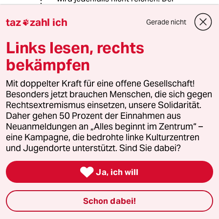
Faschismus ist eine diesbezüglich
hervorstechende, aber leider nicht
taz
zahl ich
Gerade nicht

die einzige Ideologie, die ihre
Anhänger verleiten kann, politisch
Links lesen, rechts
gewalttätig, menschenverachtend
bekämpfen
und totalitär zu handeln.
Mit doppelter Kraft für eine offene Gesellschaft!
Die DDR war - in positivster
Besonders jetzt brauchen Menschen, die sich gegen
Auslegung - ein furchtbar schlechter
Rechtsextremismus einsetzen, unsere Solidarität.
Versuch, etwas vermeintlich Gutes
Daher gehen 50 Prozent der Einnahmen aus
umzusetzen. Es gab zwar auch NOCH
Neuanmeldungen an „Alles beginnt im Zentrum“ –
schlechtere Versuche in gleicher
eine Kampagne, die bedrohte linke Kulturzentren
Richtung, aber das Resultat sollte
und Jugendorte unterstützt. Sind Sie dabei?
trotzdem eher die Schamesröte ins
Gesicht treiben, als zur Erklimmung

moralischer Sockel anzuregen.
Ja, ich will
Ob das ursprünglich Beabsichtigte
Schon dabei!
objektiv "gut" oder "schlecht" war, ist
kein historisches Faktum - das sind