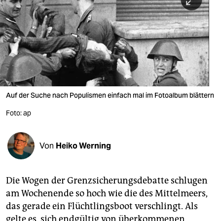
berlin
nord
wahrheit
verlag
verlag
Auf der Suche nach Populismen einfach mal im Fotoalbum blättern
veranstaltungen
Foto: ap
shop
fragen & hilfe
Von
Heiko Werning
unterstützen
Die Wogen der Grenzsicherungsdebatte schlugen
abo
am Wochenende so hoch wie die des Mittelmeers,
genossenschaft
das gerade ein Flüchtlingsboot verschlingt. Als
gelte es, sich endgültig von überkommenen