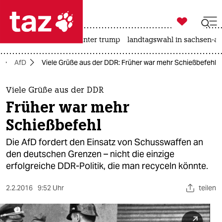

taz zahl ich
nahost-konflikt
usa unter trump
landtagswahl in sachsen-an

taz zahl ich
AfD
Viele Grüße aus der DDR: Früher war mehr Schießbefehl
taz zahl ich
themen
Viele Grüße aus der DDR
Früher war mehr
politik
Schießbefehl
öko
Die AfD fordert den Einsatz von Schusswaffen an
den deutschen Grenzen – nicht die einzige
gesellschaft
erfolgreiche DDR-Politik, die man recyceln könnte.
kultur
2.2.2016
9:52 Uhr
teilen
sport