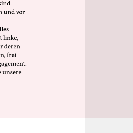
sind.
h und vor
lles
 linke,
ür deren
n, frei
ngagement.
e unsere