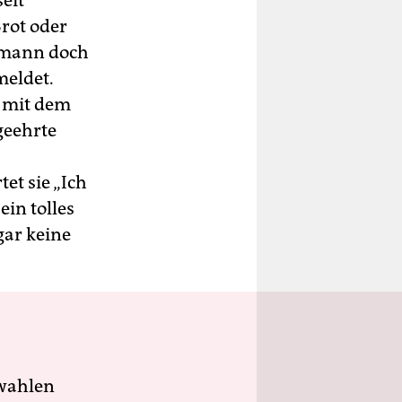
eit
rot oder
ermann doch
eldet.
l mit dem
geehrte
et sie „Ich
ein tolles
gar keine
wahlen