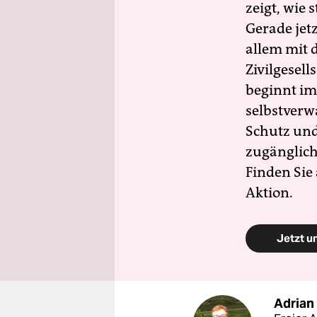
zeigt, wie
Gerade jet
allem mit d
Zivilgesell
beginnt im
selbstverw
Schutz und 
zugänglich
Finden Sie
Aktion.
Jetzt u
Adrian