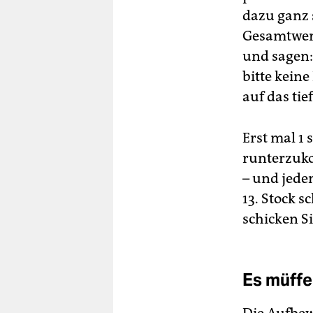
dazu ganz 
Gesamtwerk
und sagen:
bitte kein
auf das ti
Erst mal 1
runterzuk
– und jeden
13. Stock 
schicken S
Es müffe