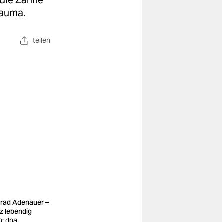
 die Zähne
rauma.
teilen
rad Adenauer –
z lebendig
o: dpa