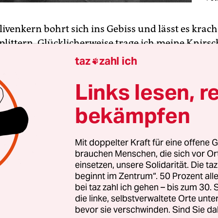
livenkern bohrt sich ins Gebiss und lässt es krac
plittern. Glücklicherweise trage ich meine Knirs
 tagsüber. Kontrafaktisches Erzählen mit
taz
zahl ich

nschiene: Andere gründen darauf einen ganzen
Links lesen, r
chungsbereich samt gratis Tackerflatrate. Aber jo
Ruhe und koch mir einen Tennisball. Wohl, weil ic
bekämpfen
d an meiner Klotür ein Poster von Konrad Adena
r.
Mit doppelter Kraft für eine offene G
brauchen Menschen, die sich vor O
dem Tode entronnen, finde ich einen großen, di
einsetzen, unsere Solidarität. Die ta
uf meinem Schreibtisch. Woher kommt er? Sind
beginnt im Zentrum“. 50 Prozent a
Kind habe ich fast jeden ZDF-Freitagabendkrimi g
bei taz zahl ich gehen – bis zum 30
die linke, selbstverwaltete Orte unte
in Fall für zwei“, „Der letzte Zeuge“, den ganzen he
bevor sie verschwinden. Sind Sie da
 jagen alte weiße Männer recht originelle Verbre