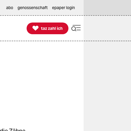
abo
genossenschaft
epaper login

taz zahl ich
taz zahl ich