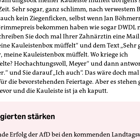
ahrungsbox meiner Kauleiste müffelt übrigens s
eit. Sehr sogar, ganz schlimm, nach verwestem B
ft auch kein Ziegenficken, selbst wenn Jan Böhm
Grimmepreis bekommen haben wie sogar DWDL m
schreiben Sie doch mal Ihrer Zahnärztin eine Mai
eine Kauleistenbox müffelt“ und dem Text „Sehr 
, meine Kauleistenbox müffelt. Wo kriege ich
lte? Hochachtungsvoll, Meyer“ und dann antwort
.“ und Sie darauf „Ich auch“. Das wäre doch mal 
ür die bevorstehenden Feiertage. Aber es stehen 
evor und die Kauleiste ist ja eh kaputt.
gierten stärken
nde Erfolg der AfD bei den kommenden Landtags