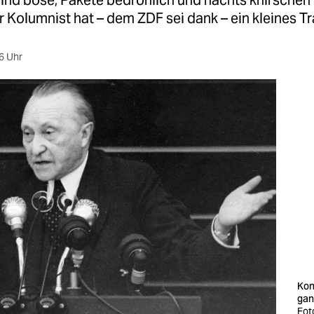
ind böse, Pakete bedrohlich und nachts knirschen
 Kolumnist hat – dem ZDF sei dank – ein kleines T
6 Uhr
Kon
gan
Fot