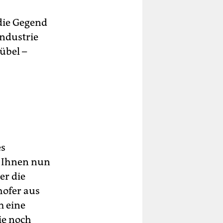
 die Gegend
industrie
übel –
es
 Ihnen nun
er die
hofer aus
m eine
ie noch