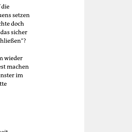
 die
uens setzen
chte doch
das sicher
chließen“?
um wieder
est machen
enster im
tte