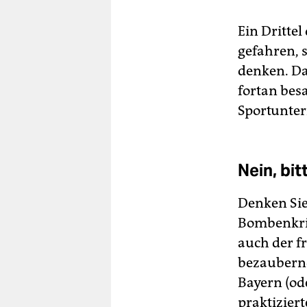
Ein Dritte
gefahren, 
denken. Da
fortan bes
Sportunter
Nein, bi
Denken Sie 
Bombenkri
auch der f
bezaubernd
Bayern (od
praktizier