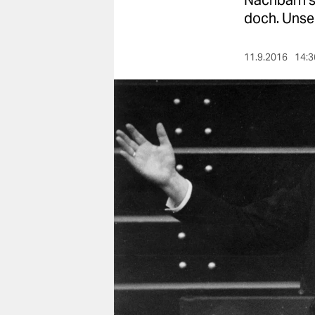
Nachbarn s
berlin
doch. Unser
nord
11.9.2016
14:3
wahrheit
verlag
verlag
veranstaltungen
shop
fragen & hilfe
unterstützen
abo
genossenschaft