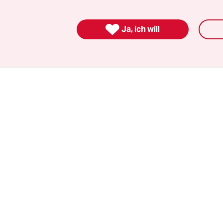
n mit Briefbomben, Standbomben, Ausmalbombe
ben, Rhomben, Arschbatterien, vergifteten

Ja, ich will
ln, Schuss-Brezeln oder Containerkränen.