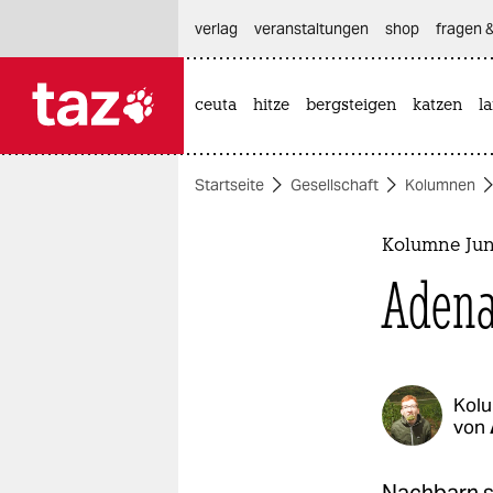
hautnavigation anspringen
hauptinhalt anspringen
footer anspringen
verlag
veranstaltungen
shop
fragen &
ceuta
hitze
bergsteigen
katzen
l

taz zahl ich
taz zahl ich
Startseite
Gesellschaft
Kolumnen
themen
politik
Kolumne Ju
Adena
öko
gesellschaft
kultur
Kol
von
sport