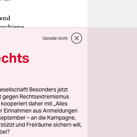
hend
chschiene
Gerade nicht
echts
, ich
h so gut
uer hängt,
esellschaft! Besonders jetzt
rt gegen Rechtsextremismus
cken
z kooperiert daher mit „Alles
 Drähte
ller Einnahmen aus Anmeldungen
esehen,
. September – an die Kampagne,
rstützt und Freiräume sichern will,
ißen
bei?
cher*innen,