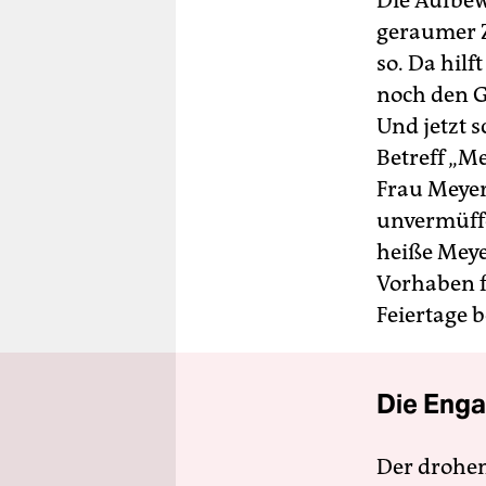
Die Aufbew
geraumer Z
so. Da hil
noch den 
Und jetzt 
Betreff „M
Frau Meyer
unvermüffe
heiße Meyer
Vorhaben f
Feiertage b
Die Enga
Der drohe