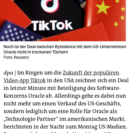
berlin
nord
wahrheit
verlag
Noch ist der Deal zwischen Bytedance mit dem US-Unternehmen
verlag
Oracle nicht in trockenen Tüchern
Foto: Reuters
veranstaltungen
dpa
| Im Ringen um die
Zukunft der populären
shop
Video-App Tiktok
in den USA zeichnet sich ein Deal
fragen & hilfe
in letzter Minute mit Beteiligung des Software-
Konzerns Oracle ab. Allerdings gehe es dabei nun
unterstützen
nicht mehr um einen Verkauf des US-Geschäfts,
abo
sondern lediglich um eine Rolle für Oracle als
„Technologie-Partner“ im amerikanischen Markt,
genossenschaft
berichteten in der Nacht zum Montag US-Medien.