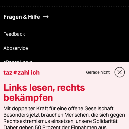
Fragen & Hilfe
Feedback
Aboservice
ePaper Login
taz
zahl ich
Gerade nicht

Downloads für Abonnierende
Links lesen, rechts
bekämpfen
© 2026 taz Verlags und Vertriebs GmbH
Mit doppelter Kraft für eine offene Gesellschaft!
Alle Rechte vorbehalten. Bei rechtlichen Fragen oder für Genehmigungen
wenden Sie sich bitte an
lizenzen@taz.de
Besonders jetzt brauchen Menschen, die sich gegen
Rechtsextremismus einsetzen, unsere Solidarität.
Daher gehen 50 Prozent der Einnahmen aus