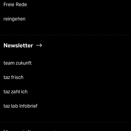
Freie Rede
reingehen
Newsletter
team zukunft
taz frisch
taz zahl ich
taz lab Infobrief