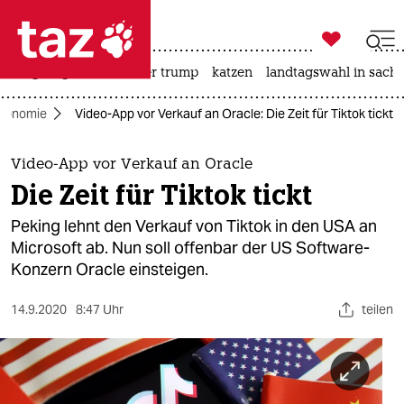

taz zahl ich
bergsteigen
usa unter trump
katzen
landtagswahl in sachs

taz zahl ich
konomie
Video-App vor Verkauf an Oracle: Die Zeit für Tiktok tickt
taz zahl ich
themen
Video-App vor Verkauf an Oracle
Die Zeit für Tiktok tickt
politik
Peking lehnt den Verkauf von Tiktok in den USA an
öko
Microsoft ab. Nun soll offenbar der US Software-
Konzern Oracle einsteigen.
gesellschaft
14.9.2020
8:47 Uhr
teilen
kultur
sport