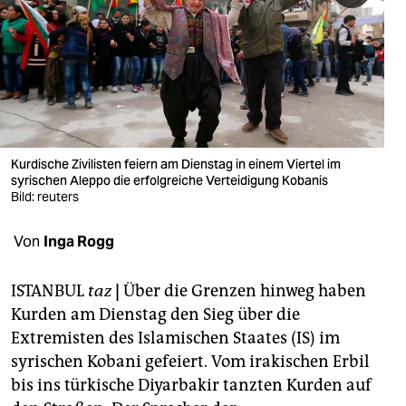
berlin
nord
wahrheit
verlag
verlag
Kurdische Zivilisten feiern am Dienstag in einem Viertel im
syrischen Aleppo die erfolgreiche Verteidigung Kobanis
veranstaltungen
Bild: reuters
shop
Von
Inga Rogg
fragen & hilfe
ISTANBUL
taz
|
Über die Grenzen hinweg haben
unterstützen
Kurden am Dienstag den Sieg über die
Extremisten des Islamischen Staates (IS) im
abo
syrischen Kobani gefeiert. Vom irakischen Erbil
genossenschaft
bis ins türkische Diyarbakir tanzten Kurden auf