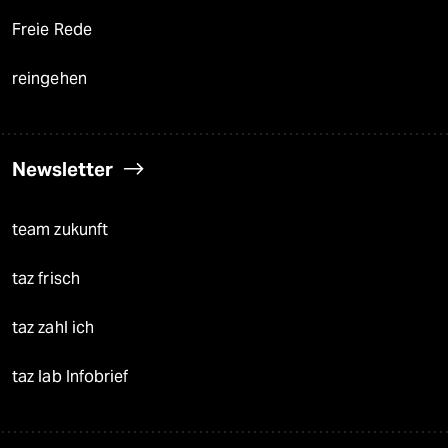
Freie Rede
reingehen
Newsletter
team zukunft
taz frisch
taz zahl ich
taz lab Infobrief