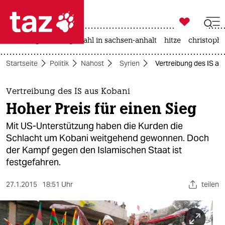

taz zahl ich
iran-krieg
landtagswahl in sachsen-anhalt
hitze
christophe

taz zahl ich
Startseite
Politik
Nahost
Syrien
Vertreibung des IS aus
taz zahl ich
themen
Vertreibung des IS aus Kobani
Hoher Preis für einen Sieg
politik
Mit US-Unterstützung haben die Kurden die
öko
Schlacht um Kobani weitgehend gewonnen. Doch
der Kampf gegen den Islamischen Staat ist
gesellschaft
festgefahren.
kultur
27.1.2015
18:51 Uhr
teilen
sport