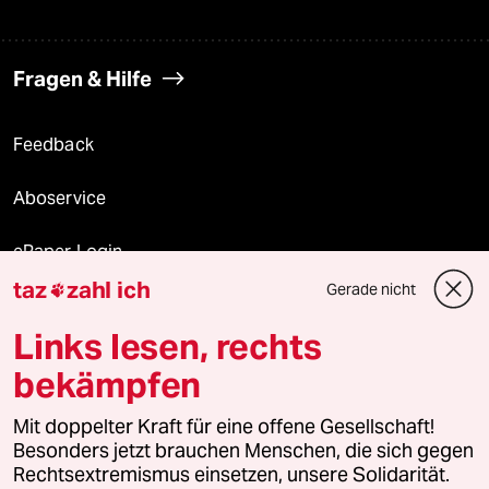
Fragen & Hilfe
Feedback
Aboservice
ePaper Login
taz
zahl ich
Gerade nicht

Downloads für Abonnierende
Links lesen, rechts
bekämpfen
© 2026 taz Verlags und Vertriebs GmbH
Alle Rechte vorbehalten. Bei rechtlichen Fragen oder für Genehmigungen
Mit doppelter Kraft für eine offene Gesellschaft!
wenden Sie sich bitte an
lizenzen@taz.de
Besonders jetzt brauchen Menschen, die sich gegen
Rechtsextremismus einsetzen, unsere Solidarität.