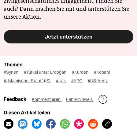
zivilgesellschaftliches Engagement. Finden Sie
auch? Dann machen Sie mit und unterstützen Sie
unsere Aktion.
Jetzt unterstützen
Themen
#Syrien
#Türkei unter Erdoğan
#Kurden
#Kobani
#„Islamischer Staat“ (IS)
#Irak
#YPG
#US-Army
Feedback
Kommentieren
Fehlerhinweis
Diesen Artikel teilen