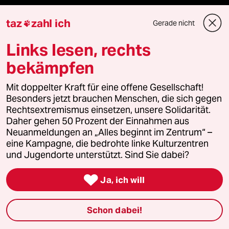
taz
zahl ich
Gerade nicht

Fragen & Hilfe
Links lesen, rechts
bekämpfen
Feedback
Mit doppelter Kraft für eine offene Gesellschaft!
Aboservice
Besonders jetzt brauchen Menschen, die sich gegen
Rechtsextremismus einsetzen, unsere Solidarität.
Daher gehen 50 Prozent der Einnahmen aus
ePaper Login
Neuanmeldungen an „Alles beginnt im Zentrum“ –
eine Kampagne, die bedrohte linke Kulturzentren
Downloads für Abonnierende
und Jugendorte unterstützt. Sind Sie dabei?

Ja, ich will
© 2026 taz Verlags und Vertriebs GmbH
Alle Rechte vorbehalten. Bei rechtlichen Fragen oder für Genehmigungen
Schon dabei!
wenden Sie sich bitte an
lizenzen@taz.de