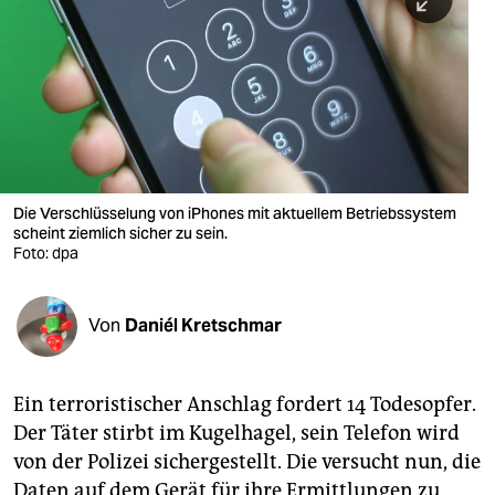
berlin
nord
wahrheit
verlag
verlag
Die Verschlüsselung von iPhones mit aktuellem Betriebssystem
scheint ziemlich sicher zu sein.
veranstaltungen
Foto: dpa
shop
fragen & hilfe
Von
Daniél Kretschmar
unterstützen
Ein terroristischer Anschlag fordert 14 Todesopfer.
abo
Der Täter stirbt im Kugelhagel, sein Telefon wird
genossenschaft
von der Polizei sichergestellt. Die versucht nun, die
Daten auf dem Gerät für ihre Ermittlungen zu