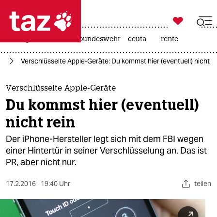

taz zahl ich
niedrigwasser
afd
bundeswehr
ceuta
rente

taz zahl ich
ng
Verschlüsselte Apple-Geräte: Du kommst hier (eventuell) nicht re
taz zahl ich
themen
Verschlüsselte Apple-Geräte
Du kommst hier (eventuell)
politik
nicht rein
öko
Der iPhone-Hersteller legt sich mit dem FBI wegen
einer Hintertür in seiner Verschlüsselung an. Das ist
gesellschaft
PR, aber nicht nur.
kultur
17.2.2016
19:40 Uhr
teilen
sport