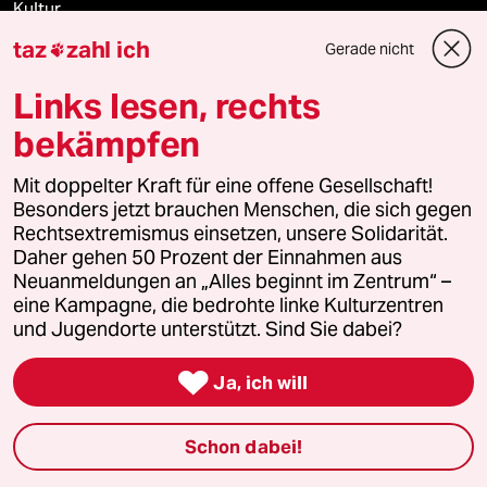
Kultur
taz
zahl ich
Gerade nicht

Sport
Links lesen, rechts
Berlin
bekämpfen
Nord
Mit doppelter Kraft für eine offene Gesellschaft!
Besonders jetzt brauchen Menschen, die sich gegen
Wahrheit
Rechtsextremismus einsetzen, unsere Solidarität.
Daher gehen 50 Prozent der Einnahmen aus
Neuanmeldungen an „Alles beginnt im Zentrum“ –
eine Kampagne, die bedrohte linke Kulturzentren
Themen
und Jugendorte unterstützt. Sind Sie dabei?

Ja, ich will
Bergsteigen
USA unter Trump
Schon dabei!