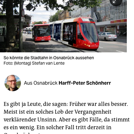
berlin
nord
wahrheit
verlag
verlag
So könnte die Stadtahn in Osnabrück aussehen
Foto: (Montag) Stefan van Lente
veranstaltungen
shop
Aus Osnabrück
Harff-Peter Schönherr
fragen & hilfe
unterstützen
Es gibt ja Leute, die sagen: Früher war alles besser.
Meist ist ein solches Lob der Vergangenheit
abo
verklärender Unsinn. Aber es gibt Fälle, da stimmt
genossenschaft
es ein wenig. Ein solcher Fall tritt derzeit in