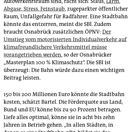
Autoverkehrsraum sind, rächt sich: Staus,
Lärm,
Abgase, Stress, Feinstaub,
zu­ge­parkter öffentlicher
Raum, Unfallgefahr für Radfahrer. Eine Stadtbahn
könnte das entzerren, meint die SBI. Zudem
braucht Osnabrück zusätzlichen ÖPNV:
Der
Umstieg vom motorisierten Individualverkehr auf
klimafreundlichere Verkehrsmittel müsse
vorangetrieben werden
, so der Osnabrücker
„Masterplan 100 % Klimaschutz“. Die SBI ist
überzeugt: Die Bahn würde dazu einen wichtigen
Beitrag leisten.
150 bis 200 Millionen Euro könnte die Stadtbahn
kosten, schätzt Bartel. Die Förderquote aus Land,
Bund und EU könne bis zu 90 Prozent betragen.
Liefe alles optimal, könne sie in acht bis zehn
Jahren in Betrieb gehen. „In allen Städten, in