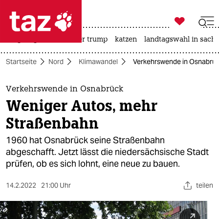

taz zahl ich
bergsteigen
usa unter trump
katzen
landtagswahl in sachs

taz zahl ich
Startseite
Nord
Klimawandel
Verkehrswende in Osnabrüc
taz zahl ich
themen
Verkehrswende in Osnabrück
Weniger Autos, mehr
politik
Straßenbahn
öko
1960 hat Osnabrück seine Straßenbahn
abgeschafft. Jetzt lässt die niedersächsische Stadt
gesellschaft
prüfen, ob es sich lohnt, eine neue zu bauen.
kultur
14.2.2022
21:00 Uhr
teilen
sport