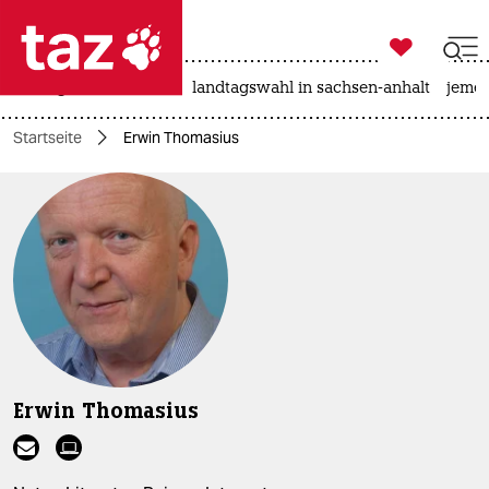

taz zahl ich
niedrigwasser
rente
landtagswahl in sachsen-anhalt
jeme

taz zahl ich
Startseite
Erwin Thomasius
taz zahl ich
themen
politik
öko
gesellschaft
kultur
Erwin Thomasius
sport