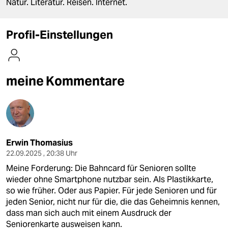
berlin
Natur. Literatur. Reisen. Internet.
nord
Profil-Einstellungen
wahrheit
verlag
meine Kommentare
verlag
veranstaltungen
shop
Erwin Thomasius
fragen & hilfe
22.09.2025 , 20:38 Uhr
Meine Forderung: Die Bahncard für Senioren sollte
unterstützen
wieder ohne Smartphone nutzbar sein. Als Plastikkarte,
abo
so wie früher. Oder aus Papier. Für jede Senioren und für
jeden Senior, nicht nur für die, die das Geheimnis kennen,
genossenschaft
dass man sich auch mit einem Ausdruck der
Seniorenkarte ausweisen kann.