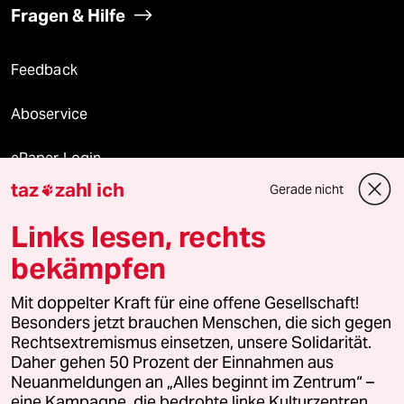
Fragen & Hilfe
Feedback
Aboservice
ePaper Login
taz
zahl ich
Gerade nicht

Downloads für Abonnierende
Links lesen, rechts
bekämpfen
© 2026 taz Verlags und Vertriebs GmbH
Mit doppelter Kraft für eine offene Gesellschaft!
Alle Rechte vorbehalten. Bei rechtlichen Fragen oder für Genehmigungen
wenden Sie sich bitte an
lizenzen@taz.de
Besonders jetzt brauchen Menschen, die sich gegen
Rechtsextremismus einsetzen, unsere Solidarität.
Daher gehen 50 Prozent der Einnahmen aus
Feedback
Redaktionsstatut
Kommune-Richtlinien
KI-
Neuanmeldungen an „Alles beginnt im Zentrum“ –
eine Kampagne, die bedrohte linke Kulturzentren