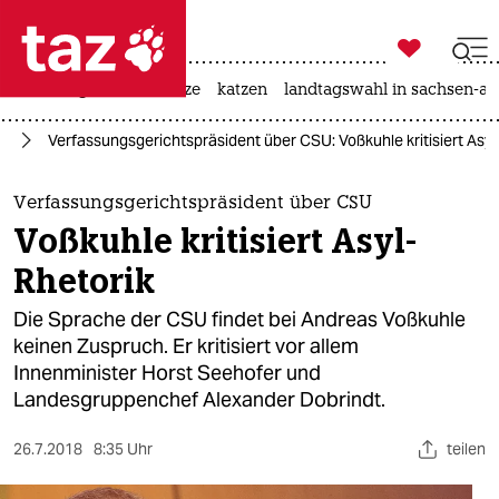

taz zahl ich
iran-krieg
ceuta
hitze
katzen
landtagswahl in sachsen-an

taz zahl ich
nd
Verfassungsgerichtspräsident über CSU: Voßkuhle kritisiert Asyl
taz zahl ich
themen
Verfassungsgerichtspräsident über CSU
Voßkuhle kritisiert Asyl-
politik
Rhetorik
öko
Die Sprache der CSU findet bei Andreas Voßkuhle
keinen Zuspruch. Er kritisiert vor allem
gesellschaft
Innenminister Horst Seehofer und
Landesgruppenchef Alexander Dobrindt.
kultur
sport
26.7.2018
8:35 Uhr
teilen