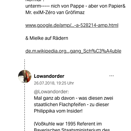
unterm----- nich von Pappe - aber von Papier&
Mr. exIM-Zéro van Gröfimaz
www.google.de/amp/...-a-528214-amp.html
& Mielke auf Rädern
de.m.wikipedia.org...gang_Sch%C3%A4uble
Lowandorder
26.07.2018
,
19:25 Uhr
@Lowandorder:
Mal ganz ab davon - was diesen zwei
staatlichen Flachpfeifen - zu dieser
Philippika vom Insider!
(Voßkuhle war 1995 Referent im
Bayerischen Staatsministerium des