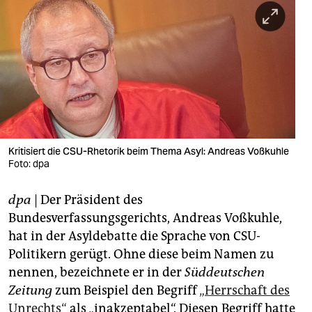
berlin
nord
wahrheit
verlag
verlag
veranstaltungen
Kritisiert die CSU-Rhetorik beim Thema Asyl: Andreas Voßkuhle
Foto: dpa
shop
dpa
| Der Präsident des
fragen & hilfe
Bundesverfassungsgerichts, Andreas Voßkuhle,
unterstützen
hat in der Asyldebatte die Sprache von CSU-
Politikern gerügt. Ohne diese beim Namen zu
abo
nennen, bezeichnete er in der
Süddeutschen
genossenschaft
Zeitung
zum Beispiel den Begriff
„Herrschaft des
Unrechts“
als „inakzeptabel“. Diesen Begriff hatte