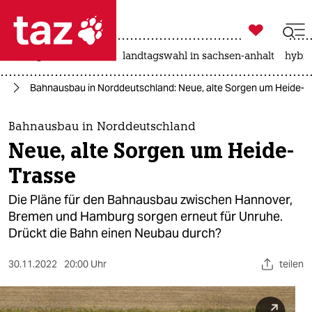

taz zahl ich
niedrigwasser
rente
landtagswahl in sachsen-anhalt
hybri

taz zahl ich
rd
Bahnausbau in Norddeutschland: Neue, alte Sorgen um Heide-T
taz zahl ich
themen
Bahnausbau in Norddeutschland
Neue, alte Sorgen um Heide-
politik
Trasse
öko
Die Pläne für den Bahnausbau zwischen Hannover,
Bremen und Hamburg sorgen erneut für Unruhe.
gesellschaft
Drückt die Bahn einen Neubau durch?
kultur
30.11.2022
20:00 Uhr
teilen
sport