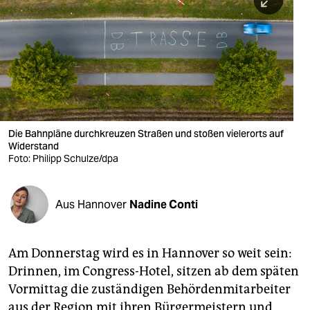
berlin
nord
wahrheit
verlag
verlag
Die Bahnpläne durchkreuzen Straßen und stoßen vielerorts auf
Widerstand
veranstaltungen
Foto: Philipp Schulze/dpa
shop
fragen & hilfe
Aus Hannover
Nadine Conti
unterstützen
Am Donnerstag wird es in Hannover so weit sein:
abo
Drinnen, im Congress-Hotel, sitzen ab dem späten
genossenschaft
Vormittag die zuständigen Behördenmitarbeiter
aus der Region mit ihren Bürgermeistern und