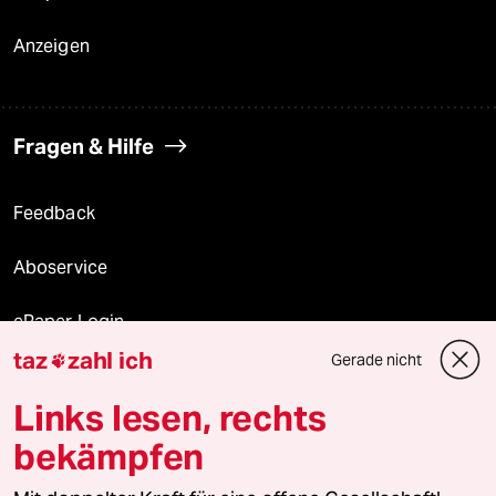
Anzeigen
Fragen & Hilfe
Feedback
Aboservice
ePaper Login
taz
zahl ich
Gerade nicht

Downloads für Abonnierende
Links lesen, rechts
bekämpfen
© 2026 taz Verlags und Vertriebs GmbH